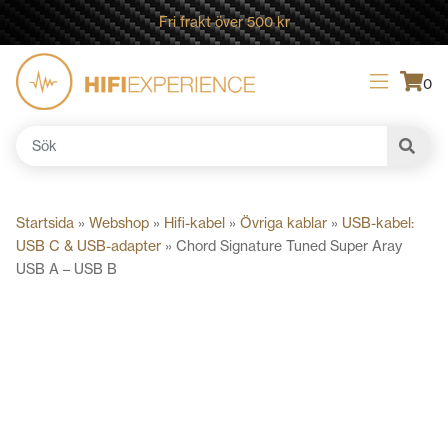
Fri frakt över 500 kr
0
Sök
efter:
Startsida
»
Webshop
»
Hifi-kabel
»
Övriga kablar
»
USB-kabel:
USB C & USB-adapter
»
Chord Signature Tuned Super Aray
USB A – USB B