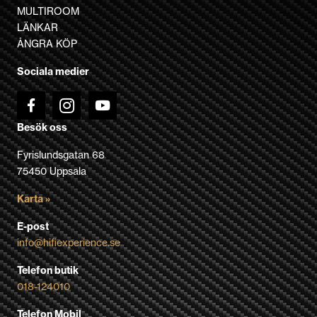
alternativen
MULTIROOM
kan
LÄNKAR
väljas
ÅNGRA KÖP
på
Sociala medier
produktsidan
Besök oss
Fyrislundsgatan 68
75450 Uppsala
Karta »
E-post
info@hifiexperience.se
Telefon butik
018-124010
Telefon Mobil