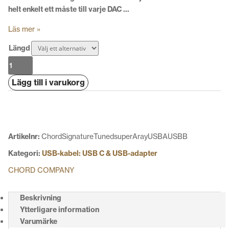
helt enkelt ett måste till varje DAC …
Läs mer »
Längd
Chord
Signature
Lägg till i varukorg
Tuned
Super
Aray
USB
A
Artikelnr:
ChordSignatureTunedsuperArayUSBAUSBB
-
Kategori:
USB-kabel: USB C & USB-adapter
USB
B
CHORD COMPANY
mängd
Beskrivning
Ytterligare information
Varumärke