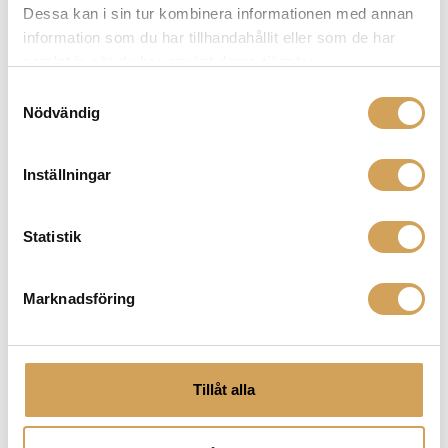
Dessa kan i sin tur kombinera informationen med annan
hemmabiosystem, har Chord Company kablar som
information som du har tillhandahållit eller som de har
möter dina behov och levererar en förbättrad ljud- och
samlat in när du har använt deras tjänster.
bildupplevelse. Scrolla ned och klicka hem
komponenten du behöver redan idag!
Samtyckesval
Nödvändig
Inställningar
Relaterade produkter
Statistik
Marknadsföring
Tillåt alla