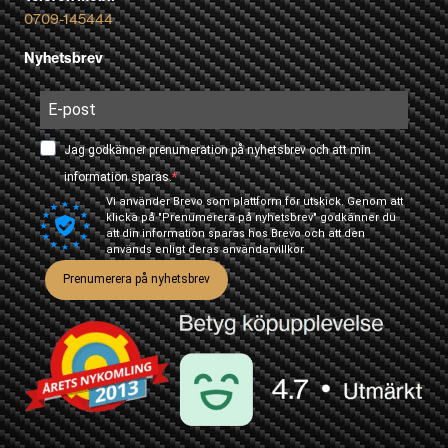
0709-145444
Nyhetsbrev
Jag godkänner prenumeration på nyhetsbrev och att min
information sparas.
Vi använder Brevo som plattform för utskick. Genom att
klicka på "Prenumerera på nyhetsbrev" godkänner du
att din information sparas hos Brevo och att den
används enligt deras
användarvillkor
Prenumerera på nyhetsbrev