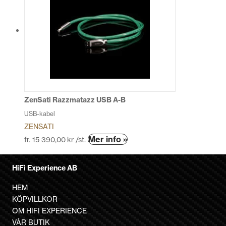
flera
varianter.
De
olika
alternativen
kan
väljas
på
produktsidan
ZenSati Razzmatazz USB A-B
USB-kabel
ZENSATI
Den
Mer info »
fr.
15 390,00
kr
/st.
här
produkten
HiFi Experience AB
har
flera
HEM
varianter.
KÖPVILLKOR
De
OM HIFI EXPERIENCE
olika
VÅR BUTIK