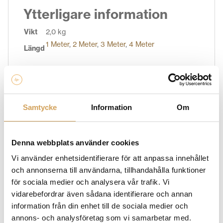
Ytterligare information
Vikt
2,0 kg
1 Meter
,
2 Meter
,
3 Meter
,
4 Meter
Längd
Varumärke
Samtycke
Information
Om
CHORD COMPANY
HiFi Experience är en stolt återförsäljare av Chord
Company produkter. Chord Company strävar efter att
Denna webbplats använder cookies
skapa kablar som ger en ren, klar och detaljerad
Vi använder enhetsidentifierare för att anpassa innehållet
signalöverföring för att säkerställa att du får ut det
och annonserna till användarna, tillhandahålla funktioner
bästa av din ljud- och visuella utrustning. Deras
för sociala medier och analysera vår trafik. Vi
sortiment av kablar omfattar högtalarkablar,
vidarebefordrar även sådana identifierare och annan
signalkablar, HDMI-kablar, strömkablar och mycket
information från din enhet till de sociala medier och
mer. Oavsett om du vill optimera ljudet i ditt
annons- och analysföretag som vi samarbetar med.
hemmaljudsystem eller maximera bildkvaliteten i ditt