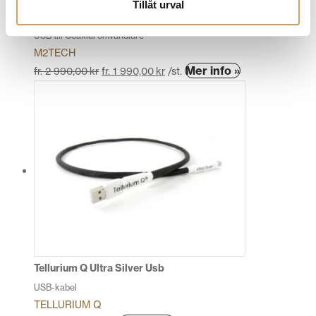
Tillåt urval
M2Tech hiFace Two
USB till Coaxial omvandlare
M2TECH
Den
Mer info »
fr.
2 990,00
kr
fr.
1 990,00
kr
/st.
här
produkten
har
flera
varianter.
De
olika
alternativen
kan
väljas
på
produktsidan
Tellurium Q Ultra Silver Usb
USB-kabel
TELLURIUM Q