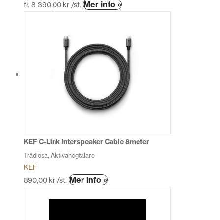
Den
Mer info »
fr.
8 390,00
kr
/st.
här
produkten
har
flera
varianter.
De
olika
alternativen
kan
väljas
på
produktsidan
KEF C-Link Interspeaker Cable 8meter
Trådlösa, Aktivahögtalare
KEF
Den
Mer info »
890,00
kr
/st.
här
produkten
har