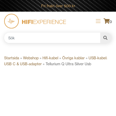
Fri frakt över 500 kr
0
Sök
efter:
Startsida
»
Webshop
»
Hifi-kabel
»
Övriga kablar
»
USB-kabel:
USB C & USB-adapter
»
Tellurium Q Ultra Silver Usb