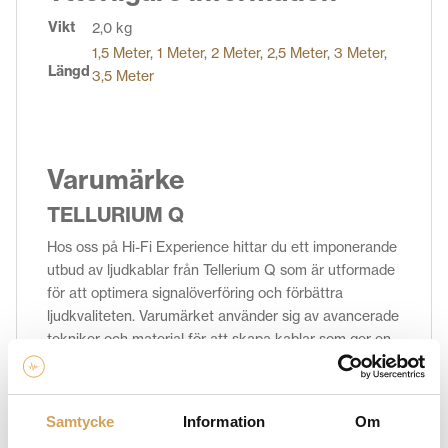
Vikt
2,0 kg
1,5 Meter
,
1 Meter
,
2 Meter
,
2,5 Meter
,
3 Meter
,
Längd
3,5 Meter
Varumärke
TELLURIUM Q
Hos oss på Hi-Fi Experience hittar du ett imponerande
utbud av ljudkablar från Tellerium Q som är utformade
för att optimera signalöverföring och förbättra
ljudkvaliteten. Varumärket använder sig av avancerade
tekniker och material för att skapa kablar som ger en
ren, balanserad och exakt ljudåtergivning. Med deras
noggrant utvalda komponenter och unika
designstrategier erbjuder Tellurium Q-kablar en
Samtycke
Information
Om
förbättrad ljudupplevelse med bättre detaljer, klarhet