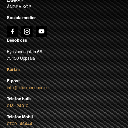
LÄNKAR
väljas
ÅNGRA KÖP
på
Sociala medier
produktsidan
Besök oss
Fyrislundsgatan 68
75450 Uppsala
Karta »
E-post
info@hifiexperience.se
Telefon butik
018-124010
Telefon Mobil
0709-145444