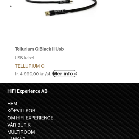
De
olika
alternativen
kan
väljas
på
produktsidan
Tellurium Q Black II Usb
USB-kabel
TELLURIUM Q
Den
Mer info »
fr.
4 990,00
kr
/st.
här
produkten
HiFi Experience AB
har
flera
HEM
varianter.
KÖPVILLKOR
De
OM HIFI EXPERIENCE
olika
VÅR BUTIK
alternativen
MULTIROOM
kan