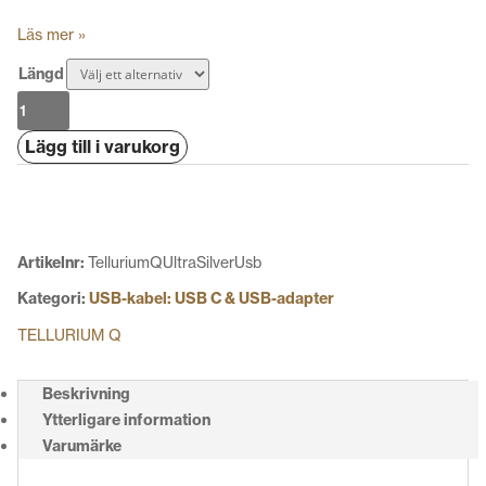
Läs mer »
Längd
Tellurium
Q
Lägg till i varukorg
Ultra
Silver
Usb
mängd
Artikelnr:
TelluriumQUltraSilverUsb
Kategori:
USB-kabel: USB C & USB-adapter
TELLURIUM Q
Beskrivning
Ytterligare information
Varumärke