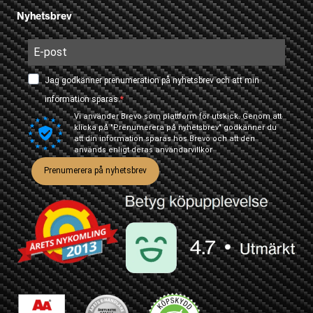
Nyhetsbrev
Jag godkänner prenumeration på nyhetsbrev och att min
information sparas.
Vi använder Brevo som plattform för utskick. Genom att
klicka på "Prenumerera på nyhetsbrev" godkänner du
att din information sparas hos Brevo och att den
används enligt deras
användarvillkor
Prenumerera på nyhetsbrev