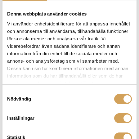
och dynamik. Scrolla ned för att ta del av hela vårt
utbud av produkter från Tellurium Q!
Denna webbplats använder cookies
Vi använder enhetsidentifierare för att anpassa innehållet
och annonserna till användarna, tillhandahålla funktioner
Relaterade produkter
för sociala medier och analysera vår trafik. Vi
vidarebefordrar även sådana identifierare och annan
information från din enhet till de sociala medier och
annons- och analysföretag som vi samarbetar med.
Dessa kan i sin tur kombinera informationen med annan
information som du har tillhandahållit eller som de har
samlat in när du har använt deras tjänster.
Samtyckesval
Nödvändig
Inställningar
ZenSati Razzmatazz USB A-B
USB-kabel
Statistik