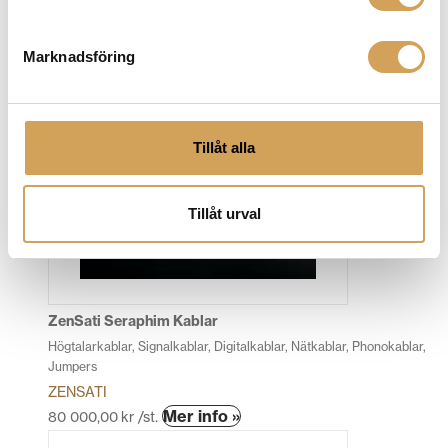
ZENSATI
Den
Mer info »
fr.
15 390,00
kr
/st.
Marknadsföring
här
produkten
har
flera
Tillåt alla
varianter.
De
olika
Tillåt urval
alternativen
kan
väljas
på
produktsidan
ZenSati Seraphim Kablar
Högtalarkablar, Signalkablar, Digitalkablar, Nätkablar, Phonokablar,
Jumpers
ZENSATI
Den
Mer info »
80 000,00
kr
/st.
här