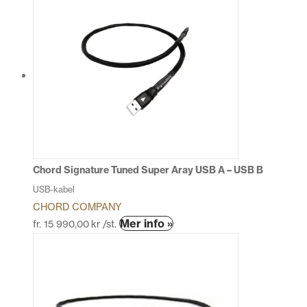
produkten
har
flera
varianter.
De
olika
alternativen
kan
väljas
på
produktsidan
Chord Signature Tuned Super Aray USB A – USB B
USB-kabel
CHORD COMPANY
Den
Mer info »
fr.
15 990,00
kr
/st.
här
produkten
har
flera
varianter.