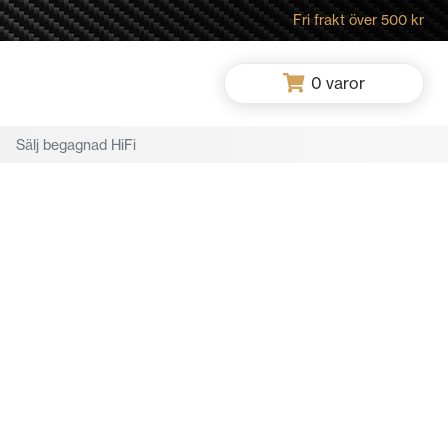
Fri frakt över 500 kr
0
varor
Sälj begagnad HiFi