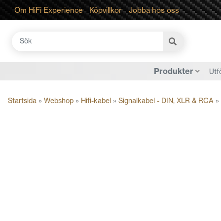
Om HiFi Experience
Köpvillkor
Jobba hos oss
Sök
efter:
Produkter
Utf
Startsida
»
Webshop
»
Hifi-kabel
»
Signalkabel - DIN, XLR & RCA
»