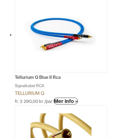
produkten
har
flera
varianter.
De
olika
alternativen
kan
väljas
på
produktsidan
Tellurium Q Blue II Rca
Signalkabel RCA
TELLURIUM Q
Den
Mer info »
fr.
3 290,00
kr
/par
här
produkten
har
flera
varianter.