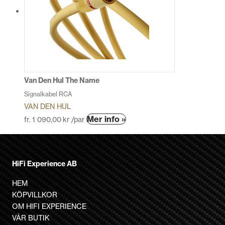
De
olika
alternativen
kan
väljas
på
produktsidan
Van Den Hul The Name
Signalkabel RCA
VAN DEN HUL
Den
Mer info »
fr.
1 090,00
kr
/par
här
produkten
har
HiFi Experience AB
flera
varianter.
HEM
De
KÖPVILLKOR
olika
OM HIFI EXPERIENCE
alternativen
VÅR BUTIK
kan