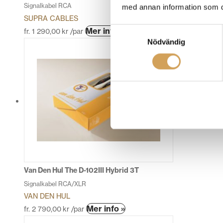
Signalkabel RCA
med annan information som du 
SUPRA CABLES
Den
Mer info »
Samtyckesval
fr.
1 290,00
kr
/par
här
Nödvändig
produkten
har
flera
varianter.
De
olika
alternativen
kan
väljas
på
produktsidan
Van Den Hul The D-102III Hybrid 3T
Signalkabel RCA/XLR
VAN DEN HUL
Den
Mer info »
fr.
2 790,00
kr
/par
här