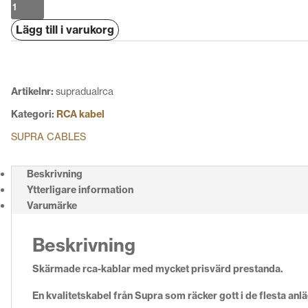
Supra
Dual
Lägg till i varukorg
2RCA
Signalkabel
mängd
Artikelnr:
supradualrca
Kategori:
RCA kabel
SUPRA CABLES
Beskrivning
Ytterligare information
Varumärke
Beskrivning
Skärmade rca-kablar med mycket prisvärd prestanda.
En kvalitetskabel från Supra som räcker gott i de flesta anl