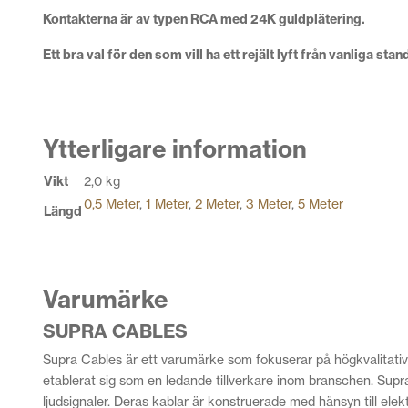
Kontakterna är av typen RCA med 24K guldplätering.
Ett bra val för den som vill ha ett rejält lyft från vanliga sta
Ytterligare information
Vikt
2,0 kg
0,5 Meter
,
1 Meter
,
2 Meter
,
3 Meter
,
5 Meter
Längd
Varumärke
SUPRA CABLES
Supra Cables är ett varumärke som fokuserar på högkvalitativa
etablerat sig som en ledande tillverkare inom branschen. Supr
ljudsignaler. Deras kablar är konstruerade med hänsyn till elek