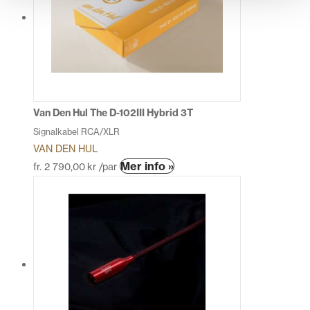
De
olika
alternativen
kan
väljas
på
produktsidan
Van Den Hul The D-102III Hybrid 3T
Signalkabel RCA/XLR
VAN DEN HUL
Den
Mer info »
fr.
2 790,00
kr
/par
här
produkten
har
flera
varianter.
De
olika
alternativen
kan