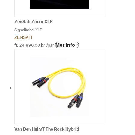
väljas
på
produktsidan
ZenSati Zorro XLR
Signalkabel XLR
ZENSATI
Den
Mer info »
fr.
24 690,00
kr
/par
här
produkten
har
flera
varianter.
De
olika
alternativen
kan
väljas
på
produktsidan
Van Den Hul 3T The Rock Hybrid