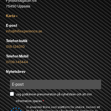
Fyrislundsgatan 68
75450 Uppsala
Karta »
E-post
info@hifiexperience.se
Telefon butik
018-124010
Telefon Mobil
0709-145444
Nyhetsbrev
Jag godkänner prenumeration på nyhetsbrev och att min
information sparas.
Vi använder Brevo som plattform för utskick. Genom att