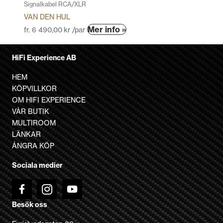
Signalkabel RCA/XLR
VAN DEN HUL
Den
Mer info »
fr.
6 490,00
kr
/par
här
produkten
HiFi Experience AB
har
flera
HEM
varianter.
KÖPVILLKOR
De
OM HIFI EXPERIENCE
olika
VÅR BUTIK
alternativen
MULTIROOM
kan
LÄNKAR
väljas
ÅNGRA KÖP
på
Sociala medier
produktsidan
Besök oss