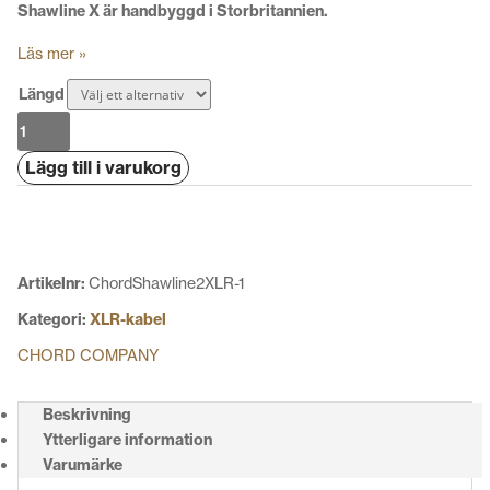
Shawline X är handbyggd i Storbritannien.
Läs mer »
Längd
Chord
Shawline
Lägg till i varukorg
X
XLR
mängd
Artikelnr:
ChordShawline2XLR-1
Kategori:
XLR-kabel
CHORD COMPANY
Beskrivning
Ytterligare information
Varumärke