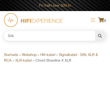
Fri frakt över 500 kr
0
Sök
efter:
Startsida
»
Webshop
»
Hifi-kabel
»
Signalkabel - DIN, XLR &
RCA
»
XLR-kabel
»
Chord Shawline X XLR