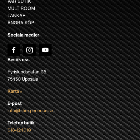
VÅR BUTIK
alternativen
MULTIROOM
kan
LÄNKAR
väljas
ÅNGRA KÖP
på
Sociala medier
produktsidan
Besök oss
Fyrislundsgatan 68
75450 Uppsala
Karta »
E-post
info@hifiexperience.se
Telefon butik
018-124010