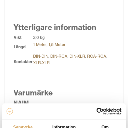
Ytterligare information
Vikt
2,0 kg
1 Meter
,
1,5 Meter
Längd
DIN-DIN
,
DIN-RCA
,
DIN-XLR
,
RCA-RCA
,
Kontakter
XLR-XLR
Varumärke
NAIM
Utforska vårt sortiment av Naim-produkter för en
oöverträffad ljudupplevelse. Vi erbjuder högkvalitativa
Naim-förstärkare och högtalare som levererar kraftfullt
Samtycke
Information
Om