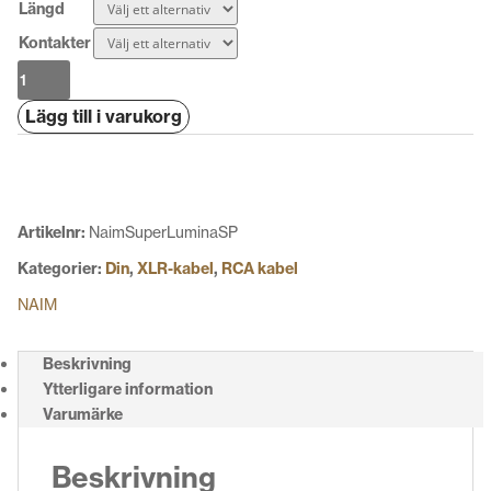
Längd
Kontakter
Naim
Super
Lägg till i varukorg
Lumina
SP
mängd
Artikelnr:
NaimSuperLuminaSP
Kategorier:
Din
,
XLR-kabel
,
RCA kabel
NAIM
Beskrivning
Ytterligare information
Varumärke
Beskrivning