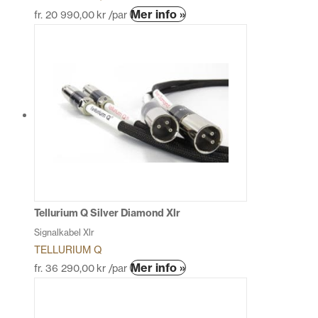
Den
Mer info »
fr.
20 990,00
kr
/par
här
produkten
har
flera
varianter.
De
olika
alternativen
kan
väljas
på
produktsidan
Tellurium Q Silver Diamond Xlr
Signalkabel Xlr
TELLURIUM Q
Den
Mer info »
fr.
36 290,00
kr
/par
här
produkten
har