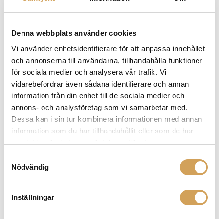
och detaljerat ljud. Med Naims engagemang för
ljudkvalitet och innovativa teknik får du en
musikupplevelse som tar dig närmare
Denna webbplats använder cookies
originalinspelningen.
Vi använder enhetsidentifierare för att anpassa innehållet
och annonserna till användarna, tillhandahålla funktioner
för sociala medier och analysera vår trafik. Vi
vidarebefordrar även sådana identifierare och annan
Relaterade produkter
information från din enhet till de sociala medier och
annons- och analysföretag som vi samarbetar med.
Dessa kan i sin tur kombinera informationen med annan
information som du har tillhandahållit eller som de har
samlat in när du har använt deras tjänster.
Samtyckesval
Nödvändig
Inställningar