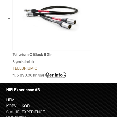
flera
varianter.
De
olika
alternativen
kan
väljas
på
produktsidan
Tellurium Q Black II Xlr
Signalkabel xlr
TELLURIUM Q
Den
Mer info »
fr.
5 890,00
kr
/par
här
produkten
HiFi Experience AB
har
flera
HEM
varianter.
KÖPVILLKOR
De
OM HIFI EXPERIENCE
olika