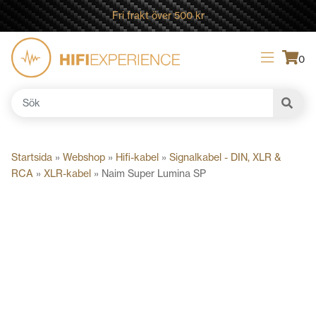
Fri frakt över 500 kr
0
Sök
efter:
Startsida
»
Webshop
»
Hifi-kabel
»
Signalkabel - DIN, XLR &
RCA
»
XLR-kabel
»
Naim Super Lumina SP