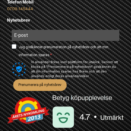
Telefon Mobil
0709-145444
Nyhetsbrev
Jag godkänner prenumeration på nyhetsbrev och att min
information sparas.
Vi använder Brevo som plattform för utskick. Genom att
klicka på "Prenumerera på nyhetsbrev" godkänner du
att din information sparas hos Brevo och att den
används enligt deras
användarvillkor
Prenumerera på nyhetsbrev