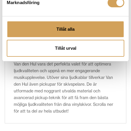
Marknadsföring
som tar din ljudupplevelse till en helt ny nivå. Hos oss
på Hi-Fi Experience hittar du ett brett utbud av
ljudkablar och tillbehör som är utformade för att
optimera signalöverföring och förbättra ljudkvaliteten.
Tillåt alla
Vi erbjuder ett brett utbud av kablar för olika
applikationer och anslutningar, inklusive högtalarkablar,
signalkablar, digitala kablar och mycket mer. Oavsett
Tillåt urval
om du bygger upp ett komplett ljudsystem eller
uppgraderar en enskild komponent, kan kablar från
Van den Hul vara det perfekta valet för att optimera
ljudkvaliteten och uppnå en mer engagerande
musikupplevelse. Utöver sina ljudkablar tillverkar Van
den Hul även pickupar för skivspelare. De är
utformade med noggrant utvalda material och
avancerad pickup-teknik för att få fram den bästa
möjliga ljudkvaliteten från dina vinylskivor. Scrolla ner
för att ta del av hela utbudet!