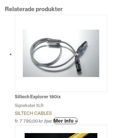
Relaterade produkter
Siltech Explorer 180ix
Signalkabel XLR
SILTECH CABLES
Den
Mer info »
fr.
7 790,00
kr
/par
här
produkten