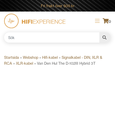
Fri frakt över 500 kr
0
Sök
efter:
Startsida
»
Webshop
»
Hifi-kabel
»
Signalkabel - DIN, XLR &
RCA
»
XLR-kabel
»
Van Den Hul The D-102III Hybrid 3T