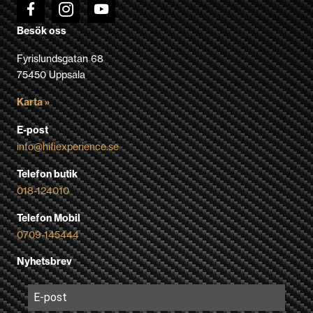
Besök oss
Fyrislundsgatan 68
75450 Uppsala
Karta »
E-post
info@hifiexperience.se
Telefon butik
018-124010
Telefon Mobil
0709-145444
Nyhetsbrev