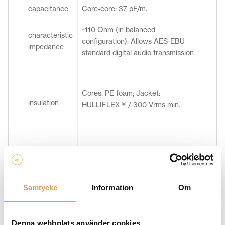
capacitance
Core-core: 37 pF/m.
~110 Ohm (in balanced
characteristic
configuration); Allows AES-EBU
impedance
standard digital audio transmission
Cores: PE foam; Jacket:
insulation
HULLIFLEX ® / 300 Vrms min.
Our RCA type C – 7.3 or Neutrik
connector
XLR; Custom mountable on
Samtycke
Information
Om
types
ordered lengths.
Denna webbplats använder cookies