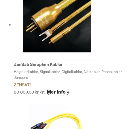
har
flera
varianter.
De
olika
alternativen
kan
väljas
på
produktsidan
ZenSati Seraphim Kablar
Högtalarkablar, Signalkablar, Digitalkablar, Nätkablar, Phonokablar,
Jumpers
ZENSATI
Den
Mer info »
80 000,00
kr
/st.
här
produkten
har
flera
varianter.