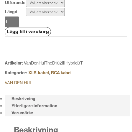
Utförande
Längd
Van
Den
Lägg till i varukorg
Hul
The
D-
102III
Hybrid
Artikelnr:
VanDenHulTheD102IIIHybrid3T
3T
Kategorier:
XLR-kabel
,
RCA kabel
mängd
VAN DEN HUL
Beskrivning
Ytterligare information
Varumärke
Beskrivning