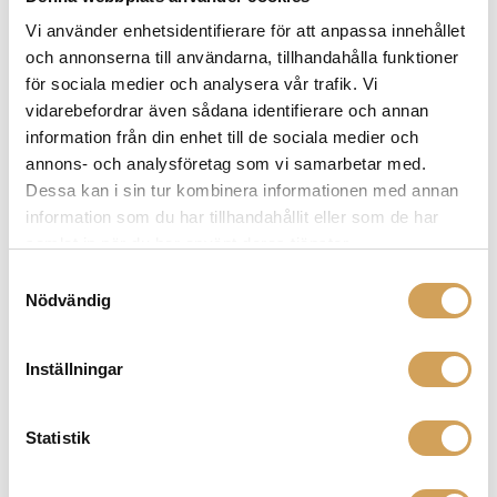
Vi använder enhetsidentifierare för att anpassa innehållet
och annonserna till användarna, tillhandahålla funktioner
för sociala medier och analysera vår trafik. Vi
Ytterligare information
vidarebefordrar även sådana identifierare och annan
information från din enhet till de sociala medier och
Vikt
2,0 kg
annons- och analysföretag som vi samarbetar med.
–
,
RCA-RCA
,
XLR-XLR
Utförande
Dessa kan i sin tur kombinera informationen med annan
information som du har tillhandahållit eller som de har
0,8 Meter
,
1,8 Meter
,
1,2 Meter
Längd
samlat in när du har använt deras tjänster.
Samtyckesval
Nödvändig
Varumärke
VAN DEN HUL
Inställningar
När du är ute efter högkvalitativa ljudkablar och
pickups är Van den Hul rätt varumärke för dig. Med
Statistik
deras hängivenhet till ljudkvalitet, innovativ teknik och
noggrann tillverkning erbjuder Van den Hul produkter