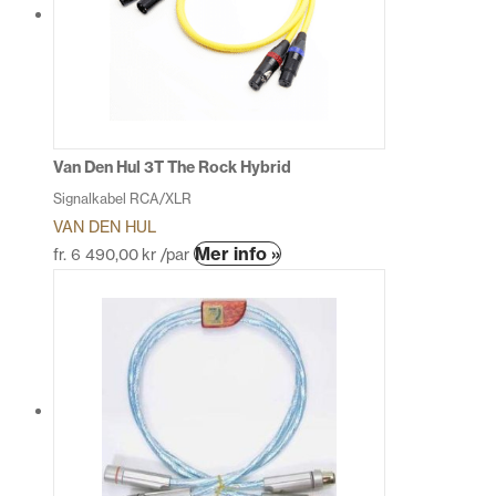
De
olika
alternativen
kan
väljas
på
produktsidan
Van Den Hul 3T The Rock Hybrid
Signalkabel RCA/XLR
VAN DEN HUL
Den
Mer info »
fr.
6 490,00
kr
/par
här
produkten
har
flera
varianter.
De
olika
alternativen
kan