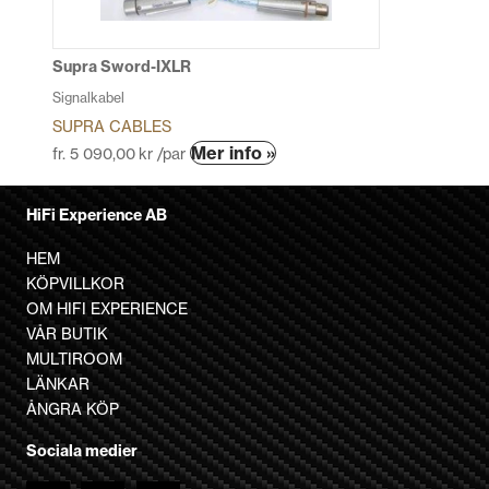
väljas
på
produktsidan
Supra Sword-IXLR
Signalkabel
SUPRA CABLES
Den
Mer info »
fr.
5 090,00
kr
/par
här
produkten
HiFi Experience AB
har
flera
HEM
varianter.
KÖPVILLKOR
De
OM HIFI EXPERIENCE
olika
VÅR BUTIK
alternativen
MULTIROOM
kan
LÄNKAR
väljas
ÅNGRA KÖP
på
Sociala medier
produktsidan