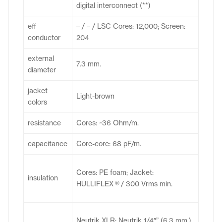
digital interconnect (**)
eff
– / – / LSC Cores: 12,000; Screen:
conductor
204
external
7.3 mm.
diameter
jacket
Light-brown
colors
resistance
Cores: ~36 Ohm/m.
capacitance
Core-core: 68 pF/m.
Cores: PE foam; Jacket:
insulation
HULLIFLEX ® / 300 Vrms min.
Neutrik XLR; Neutrik 1/4″” (6.3 mm.)