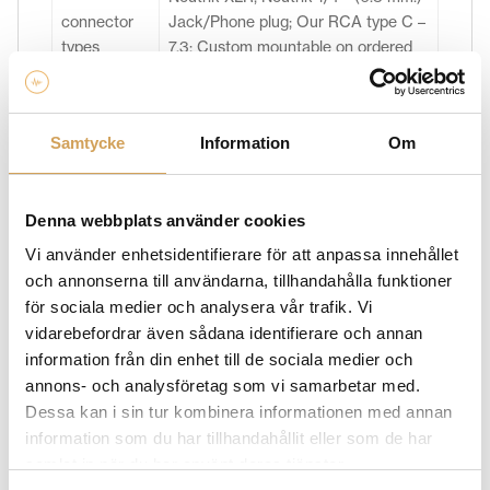
connector
Jack/Phone plug; Our RCA type C –
types
7.3; Custom mountable on ordered
lengths.
Samtycke
Information
Om
Stereo pair packed with XLR
(balanced) or RCA (unbalanced)
connectors in 0.6, 0.8, 1.0, 1.2 and
Denna webbplats använder cookies
1.5 m. lengths;
Single packed for AES-EBU digital
Vi använder enhetsidentifierare för att anpassa innehållet
audio interface purposes with XLR
och annonserna till användarna, tillhandahålla funktioner
standard
(balanced) connectors in 0.6, 0.8,
för sociala medier och analysera vår trafik. Vi
sales units
1.0, 1.2 and 1.5 m. lengths; For digital
vidarebefordrar även sådana identifierare och annan
audio longer than 5.0m of The
information från din enhet till de sociala medier och
SECOND ® are not advised.
annons- och analysföretag som vi samarbetar med.
Other lengths: please consult your
Dessa kan i sin tur kombinera informationen med annan
van den Hul dealer or the van den
information som du har tillhandahållit eller som de har
Hul distributor in your country.
samlat in när du har använt deras tjänster.