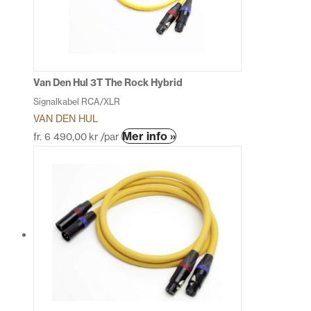
alternativen
kan
väljas
på
produktsidan
Van Den Hul 3T The Rock Hybrid
Signalkabel RCA/XLR
VAN DEN HUL
Den
Mer info »
fr.
6 490,00
kr
/par
här
produkten
har
flera
varianter.
De
olika
alternativen
kan
väljas
på