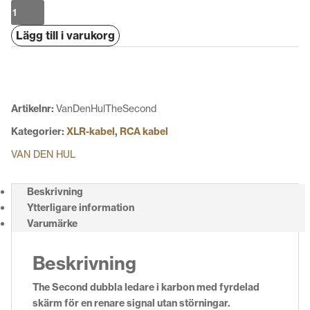
Van
Den
Lägg till i varukorg
Hul
The
Second
mängd
Artikelnr:
VanDenHulTheSecond
Kategorier:
XLR-kabel
,
RCA kabel
VAN DEN HUL
Beskrivning
Ytterligare information
Varumärke
Beskrivning
The Second d
ubbla ledare i karbon med fyrdelad
skärm för en renare signal utan störningar.