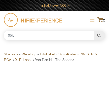
Fri frakt över 500 kr
0
Sök
efter:
Startsida
»
Webshop
»
Hifi-kabel
»
Signalkabel - DIN, XLR &
RCA
»
XLR-kabel
»
Van Den Hul The Second