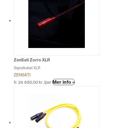
flera
varianter.
De
olika
alternativen
kan
väljas
på
produktsidan
ZenSati Zorro XLR
Signalkabel XLR
ZENSATI
Den
Mer info »
fr.
24 690,00
kr
/par
här
produkten
har
flera
varianter.
De
olika