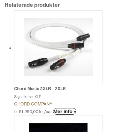
Relaterade produkter
Chord Music 2XLR – 2XLR
Signalkabel XLR
CHORD COMPANY
Den
Mer info »
fr.
91 290,00
kr
/par
här
produkten
har