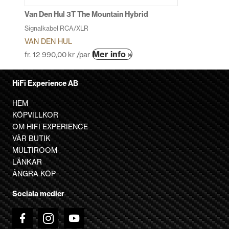
produktsidan
Van Den Hul 3T The Mountain Hybrid
Signalkabel RCA/XLR
VAN DEN HUL
Den
Mer info »
fr.
12 990,00
kr
/par
här
produkten
HiFi Experience AB
har
flera
HEM
varianter.
KÖPVILLKOR
De
OM HIFI EXPERIENCE
olika
VÅR BUTIK
alternativen
MULTIROOM
kan
LÄNKAR
väljas
ÅNGRA KÖP
på
Sociala medier
produktsidan