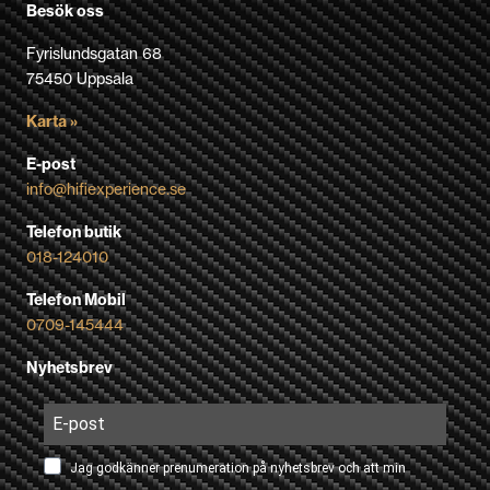
Besök oss
Fyrislundsgatan 68
75450 Uppsala
Karta »
E-post
info@hifiexperience.se
Telefon butik
018-124010
Telefon Mobil
0709-145444
Nyhetsbrev
Jag godkänner prenumeration på nyhetsbrev och att min