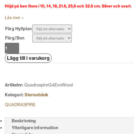
Höjd på ben finns i 10, 14, 18, 21.6, 25,6 och 32.6 cm. Silver och svart.
Läs mer »
Färg Hyllplan
Färg/Ben
Quadraspire
Q4
Lägg till i varukorg
Evo
Wood
mängd
Artikelnr:
QuadraspireQ4EvoWood
Kategori:
Stereobänk
QUADRASPIRE
Beskrivning
Ytterligare information