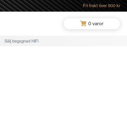
Fri frakt över 500 kr
0
varor
Sälj begagnad HiFi