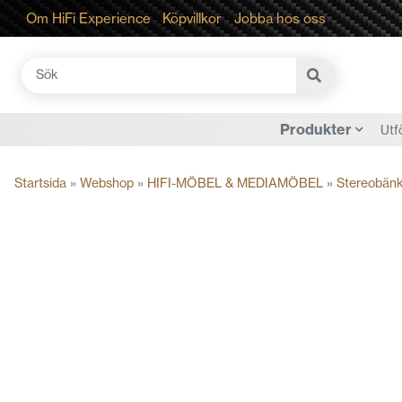
Om HiFi Experience
Köpvillkor
Jobba hos oss
Sök
efter:
Produkter
Utf
Startsida
»
Webshop
»
HIFI-MÖBEL & MEDIAMÖBEL
»
Stereobän