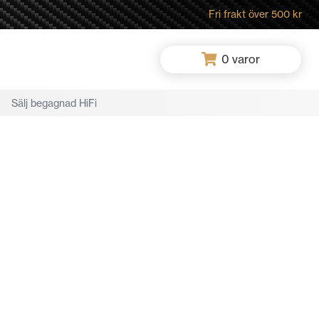
Fri frakt över 500 kr
0
varor
Sälj begagnad HiFi