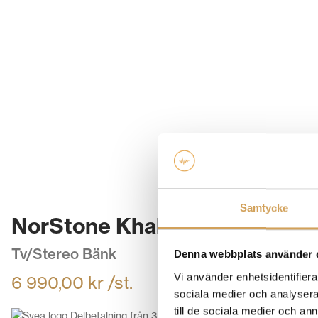
Samtycke
NorStone Khalm 140 Tv bänk,
Tv/Stereo Bänk
Denna webbplats använder 
Vi använder enhetsidentifierar
6 990,00
kr
/st.
sociala medier och analysera 
till de sociala medier och a
Delbetalning från
367,00
kr
/månad