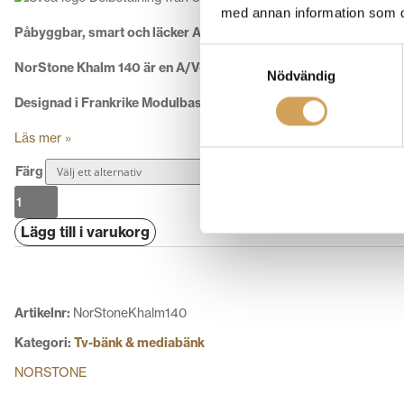
med annan information som du 
Påbyggbar, smart och läcker A/V-bänk.
Samtyckesval
NorStone Khalm 140 är en A/V-möbel med många möjligheter och
Nödvändig
Designad i Frankrike Modulbaserad, välj 1,2 eller 3st
Läs mer »
Färg
NorStone
Khalm
Lägg till i varukorg
140
Tv
bänk,
Stereo
Artikelnr:
NorStoneKhalm140
Bänk
mängd
Kategori:
Tv-bänk & mediabänk
NORSTONE