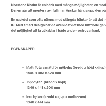
Norstone Khalm är en bänk med många möjligheter, en modul s
Benen går att montera av ifall man önskar hänga upp den på 
En nackdel som ofta nämns med stängda bänkar är att det int
IR. Med smart design har de även löst det med luftflöde gen
det möjlighet att ta ut kablar i både under- och ovankant.
EGENSKAPER
Mått:
Totala mått för möbeln: (bredd x höjd x djup)
1400 x 483 x 520 mm
Topphyllan:
(bredd x höjd)
1346 x 441 x 200 mm
Inre hyllan:
(bredd x djup x mellanrum)
1346 x 441 mm