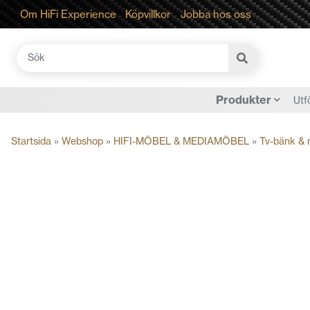
Om HiFi Experience
Köpvillkor
Jobba hos oss
Sök
efter:
Produkter
Utf
Startsida
»
Webshop
»
HIFI-MÖBEL & MEDIAMÖBEL
»
Tv-bänk &