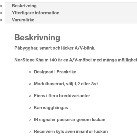
Beskrivning
Ytterligare information
Varumärke
Beskrivning
Påbyggbar, smart och läcker A/V-bänk.
NorStone Khalm 140 är en A/V-möbel med många möjligheter
Designad i Frankrike
Modulbaserad, välj 1,2 eller 3st
Finns i flera breddvarianter
Kan vägghängas
IR signaler passerar genom luckan
Receivern kyls även innanför luckan