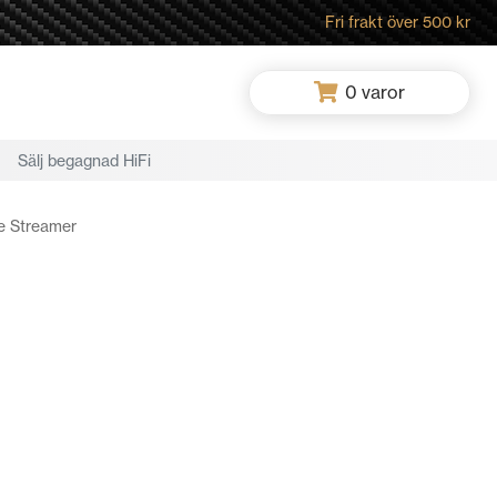
Fri frakt över 500 kr
0
varor
Sälj begagnad HiFi
re Streamer