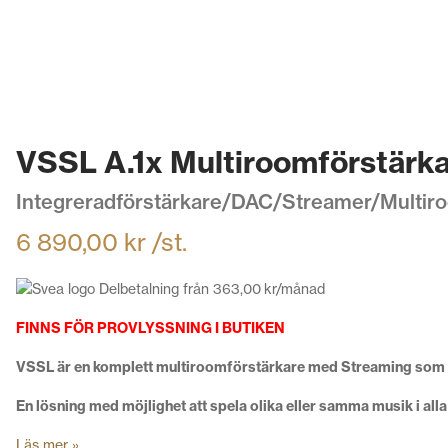
VSSL A.1x Multiroomförstärk
Integreradförstärkare/DAC/Streamer/Multir
6 890,00
kr
/st.
Delbetalning från
363,00
kr
/månad
FINNS FÖR PROVLYSSNING I BUTIKEN
VSSL är en komplett multiroomförstärkare med Streaming som 
En lösning med möjlighet att spela olika eller samma musik i alla
Läs mer »