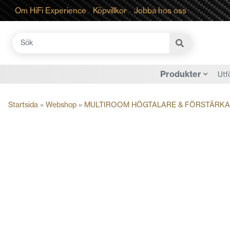
Om HiFi Experience
Köpvillkor
Jobba hos oss
Sök
efter:
Produkter
Utf
Startsida
»
Webshop
»
MULTIROOM HÖGTALARE & FÖRSTÄRK