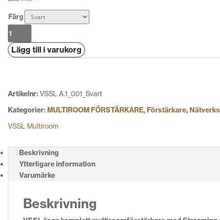
Färg
VSSL
A.1x
Lägg till i varukorg
Multiroomförstärkare
Streamer
mängd
Artikelnr:
VSSL A.1_001_Svart
Kategorier:
MULTIROOM FÖRSTÄRKARE
,
Förstärkare
,
Nätverks
VSSL Multiroom
Beskrivning
Ytterligare information
Varumärke
Beskrivning