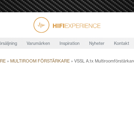
örsäljning
Varumärken
Inspiration
Nyheter
Kontakt
ARE
»
MULTIROOM FÖRSTÄRKARE
»
VSSL A.1x Multiroomförstärka