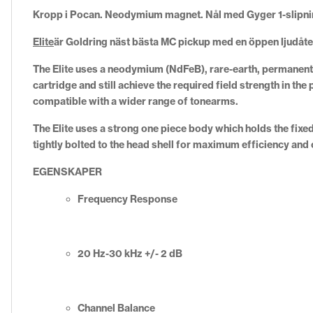
Kropp i Pocan. Neodymium magnet. Nål med Gyger 1-slipni
Elite
är Goldring näst bästa MC pickup med en öppen ljudåt
The Elite uses a neodymium (NdFeB), rare-earth, permanent m
cartridge and still achieve the required field strength in th
compatible with a wider range of tonearms.
The Elite uses a strong one piece body which holds the fixed
tightly bolted to the head shell for maximum efficiency and
EGENSKAPER
Frequency Response
20 Hz-30 kHz +/- 2 dB
Channel Balance