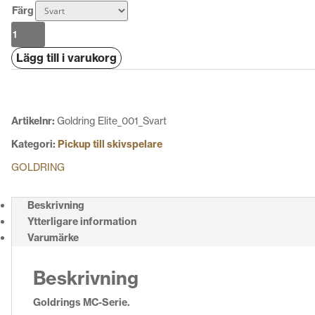
Färg
Goldring
Elite
Lägg till i varukorg
MC-
Pickup
mängd
Artikelnr:
Goldring Elite_001_Svart
Kategori:
Pickup till skivspelare
GOLDRING
Beskrivning
Ytterligare information
Varumärke
Beskrivning
Goldrings MC-Serie.