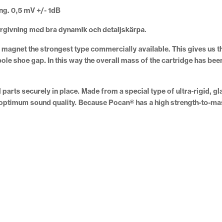
ng. 0,5 mV +/- 1dB
ergivning med bra dynamik och detaljskärpa.
agnet the strongest type commercially available. This gives us the
e pole shoe gap. In this way the overall mass of the cartridge has be
 parts securely in place. Made from a special type of ultra-rigid, 
 optimum sound quality. Because Pocan® has a high strength-to-mass 