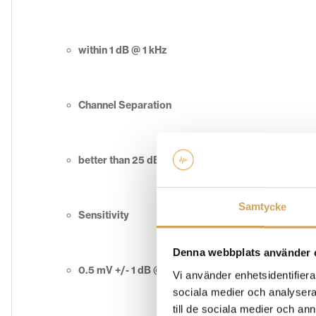
within 1 dB @ 1 kHz
Channel Separation
better than 25 dB @ 1 kHz
Samtycke
Sensitivity
Denna webbplats använder 
0.5 mV +/- 1 dB @ 1 kHz
Vi använder enhetsidentifierar
sociala medier och analysera 
till de sociala medier och a