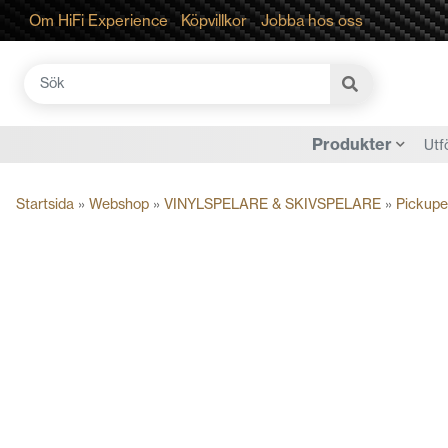
Om HiFi Experience
Köpvillkor
Jobba hos oss
Sök
efter:
Produkter
Utf
Startsida
»
Webshop
»
VINYLSPELARE & SKIVSPELARE
»
Pickupe