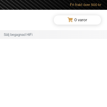
Fri frakt över 500 kr
0
varor
Sälj begagnad HiFi