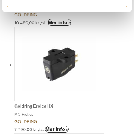
MC-Pickup
GOLDRING
Den
Mer info »
10 490,00
kr
/st.
här
produkten
har
flera
varianter.
De
olika
alternativen
kan
väljas
på
produktsidan
Goldring Eroica HX
MC-Pickup
GOLDRING
Den
Mer info »
7 790,00
kr
/st.