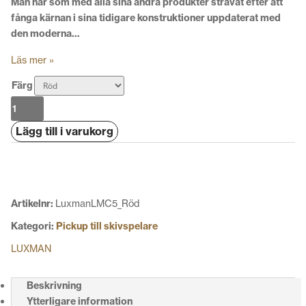
Man har som med alla sina andra produkter strävat efter att
fånga kärnan i sina tidigare konstruktioner uppdaterat med
den moderna…
Läs mer »
Färg
Luxman
LMC-
Lägg till i varukorg
5
mängd
Artikelnr:
LuxmanLMC5_Röd
Kategori:
Pickup till skivspelare
LUXMAN
Beskrivning
Ytterligare information