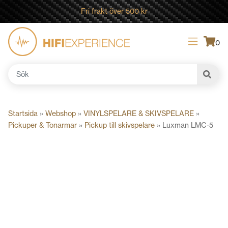
Fri frakt över 500 kr
0
Sök
efter:
Startsida
»
Webshop
»
VINYLSPELARE & SKIVSPELARE
»
Pickuper & Tonarmar
»
Pickup till skivspelare
»
Luxman LMC-5