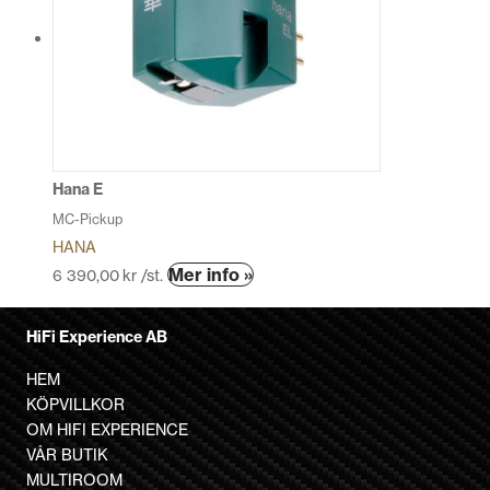
varianter.
De
olika
alternativen
kan
väljas
på
produktsidan
Hana E
MC-Pickup
HANA
Den
Mer info »
6 390,00
kr
/st.
här
produkten
HiFi Experience AB
har
flera
HEM
varianter.
KÖPVILLKOR
De
OM HIFI EXPERIENCE
olika
VÅR BUTIK
alternativen
MULTIROOM