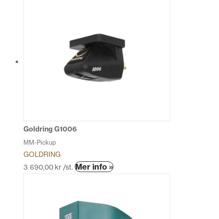
här
produkten
har
flera
varianter.
De
olika
alternativen
kan
väljas
på
produktsidan
Goldring G1006
MM-Pickup
GOLDRING
Den
Mer info »
3 690,00
kr
/st.
här
produkten
har
flera