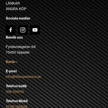
kan
LÄNKAR
väljas
ÅNGRA KÖP
på
Sociala medier
produktsidan
Besök oss
Fyrislundsgatan 68
75450 Uppsala
Karta »
E-post
info@hifiexperience.se
Telefon butik
018-124010
Telefon Mobil
0709-145444