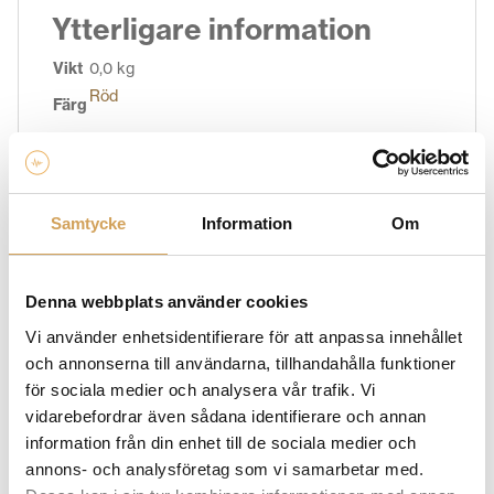
Ytterligare information
Vikt
0,0 kg
Röd
Färg
Varumärke
Samtycke
Information
Om
LUXMAN
LUXMAN är ett japanskt HiFi-varumärke med lång
Denna webbplats använder cookies
tradition av att utveckla ljudkomponenter med fokus
på bra ljudkvalitet och stilren design.
LUXMAN erbjuder
Vi använder enhetsidentifierare för att anpassa innehållet
förstklassiga förstärkare, CD-spelare och
och annonserna till användarna, tillhandahålla funktioner
hörlursförstärkare som är skapade med omsorg och
för sociala medier och analysera vår trafik. Vi
expertis.
Produkterna är kända för en varm, naturlig
vidarebefordrar även sådana identifierare och annan
och balanserad ljudåtergivning som sätter musiken i
information från din enhet till de sociala medier och
centrum och används ofta i stereoanläggningar som
annons- och analysföretag som vi samarbetar med.
prioriterar lyssning under lång tid och musikalisk