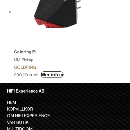
varianter.
De
olika
alternativen
kan
väljas
på
produktsidan
Goldring E1
MM-Pickup
GOLDRING
Den
Mer info »
990,00
kr
/st.
här
produkten
HiFi Experience AB
har
flera
HEM
varianter.
KÖPVILLKOR
De
OM HIFI EXPERIENCE
olika
VÅR BUTIK
alternativen
MULTIROOM