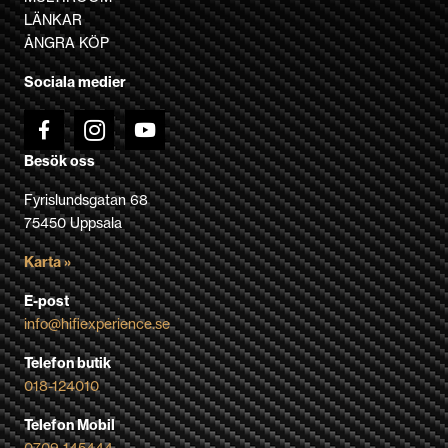
kan
LÄNKAR
väljas
ÅNGRA KÖP
på
Sociala medier
produktsidan
Besök oss
Fyrislundsgatan 68
75450 Uppsala
Karta »
E-post
info@hifiexperience.se
Telefon butik
018-124010
Telefon Mobil
0709-145444