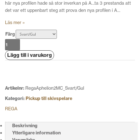
här nya profilen hade så stor inverkan på A…ta 3 prestanda att
det var ett uppenbart steg att prova den nya profilen i A…
Läs mer »
Färg
Rega
Aphelion
Lägg till i varukorg
2
MC
mängd
Artikelnr:
RegaAphelion2MC_Svart/Gul
Kategori:
Pickup till skivspelare
REGA
Beskrivning
Ytterligare information
Varumärke