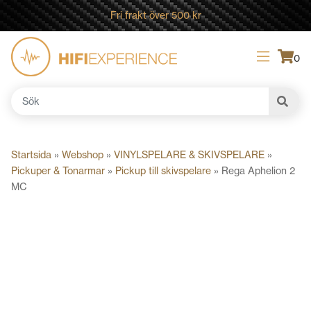
Fri frakt över 500 kr
0
Sök
efter:
Startsida
»
Webshop
»
VINYLSPELARE & SKIVSPELARE
»
Pickuper & Tonarmar
»
Pickup till skivspelare
»
Rega Aphelion 2
MC