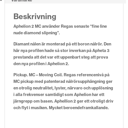
Beskrivning
Aphelion 2 MC använder Regas senaste “fine line
nude diamond slipning”.
Diamant nålen är monterad på ett boron nålrör. Den
här nya profilen hade så stor inverkan på Apheta 3
prestanda att det var ett uppenbart steg att prova
den nya profilen i Aphelion 2.
Pickup. MC – Moving Coil. Regas referencenivå på
MC pickup med patenterad nålrörsupphängning ger
en otrolig neutralitet, lyster, närvaro och upplösning
i alla frekvenser samtidigt som Aphelion har ett
järngrepp om basen. Aphellion 2 ger ett otroligt driv
och flyt i musiken. Mycket beroendeframkallande.