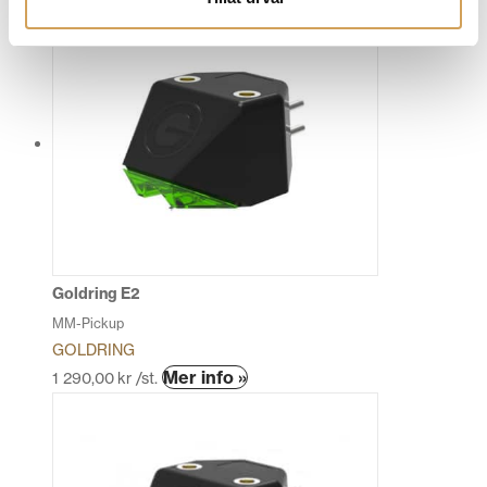
Goldring E2
MM-Pickup
GOLDRING
Den
Mer info »
1 290,00
kr
/st.
här
produkten
har
flera