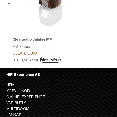
Clearaudio Jubilee MM
MM-Pickup
CLEARAUDIO
Den
Mer info »
9 490,00
kr
/st.
här
produkten
HiFi Experience AB
har
flera
HEM
varianter.
KÖPVILLKOR
De
OM HIFI EXPERIENCE
olika
VÅR BUTIK
alternativen
MULTIROOM
kan
LÄNKAR