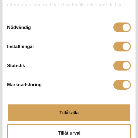
information som du har tillhandahållit eller som de har
vinyllyssnare, kommer du att hitta en pickup som
samlat in när du har använt deras tjänster.
passar dina krav i sortimentet nedan.
Samtyckesval
Nödvändig
Relaterade produkter
Inställningar
Statistik
Marknadsföring
Tillåt alla
Goldring G1006
Tillåt urval