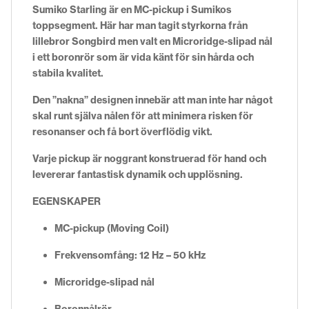
Sumiko Starling är en MC-pickup i Sumikos
toppsegment. Här har man tagit styrkorna från
lillebror Songbird men valt en Microridge-slipad nål
i ett boronrör som är vida känt för sin hårda och
stabila kvalitet.
Den ”nakna” designen innebär att man inte har något
skal runt själva nålen för att minimera risken för
resonanser och få bort överflödig vikt.
Varje pickup är noggrant konstruerad för hand och
levererar fantastisk dynamik och upplösning.
EGENSKAPER
MC-pickup (Moving Coil)
Frekvensomfång: 12 Hz – 50 kHz
Microridge-slipad nål
Boronnålrör