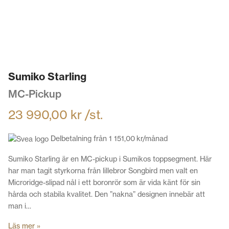
Sumiko Starling
MC-Pickup
23 990,00
kr
/st.
Delbetalning från
1 151,00
kr
/månad
Sumiko Starling är en MC-pickup i Sumikos toppsegment. Här
har man tagit styrkorna från lillebror Songbird men valt en
Microridge-slipad nål i ett boronrör som är vida känt för sin
hårda och stabila kvalitet. Den ”nakna” designen innebär att
man i…
Läs mer »