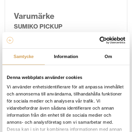
Varumärke
SUMIKO PICKUP
Ute efter en högkvalitativ pickup till din vinylspelare?
Då är Sumiko märket för dig. Sumiko är ett välkänt
varumärke inom ljudbranschen och är specialiserat på
pickuper av hög kvalitet för skivspelare. Med deras
Samtycke
Information
Om
hängivenhet till ljudprecision och expertis inom pickup-
teknik erbjuder Sumiko produkter som ger en
överlägsen ljudåtergivning och en fördjupad upplevelse
Denna webbplats använder cookies
av vinylmusik. Deras ambitiösa pickups genererar lägre
Vi använder enhetsidentifierare för att anpassa innehållet
brus, hårresande dynamik och bättre spårning av
och annonserna till användarna, tillhandahålla funktioner
skivan. På Hi-Fi Experience hittar du ett omfattande
för sociala medier och analysera vår trafik. Vi
utbud av pickuper som är utformade för att möta de
vidarebefordrar även sådana identifierare och annan
högsta kraven på ljudkvalitet och precision. Sumiko
information från din enhet till de sociala medier och
erbjuder ett brett spektrum av modeller som passar
annons- och analysföretag som vi samarbetar med.
olika behov och preferenser hos musikentusiaster.
Dessa kan i sin tur kombinera informationen med annan
Oavsett om du är nybörjare eller en erfaren