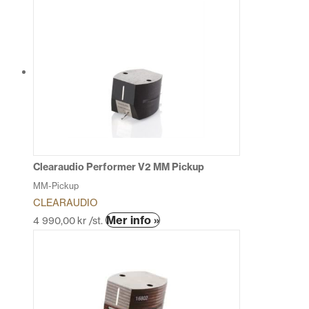
produkten
har
flera
varianter.
De
olika
alternativen
kan
väljas
på
produktsidan
Clearaudio Performer V2 MM Pickup
MM-Pickup
CLEARAUDIO
Mer info »
4 990,00
kr
/st.