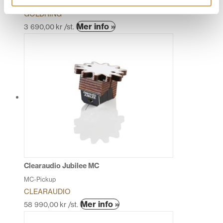
MM-Pickup
GOLDRING
Den
Mer info »
3 690,00
kr
/st.
här
produkten
har
flera
varianter.
De
olika
alternativen
kan
väljas
på
produktsidan
Clearaudio Jubilee MC
MC-Pickup
CLEARAUDIO
Den
Mer info »
58 990,00
kr
/st.
här