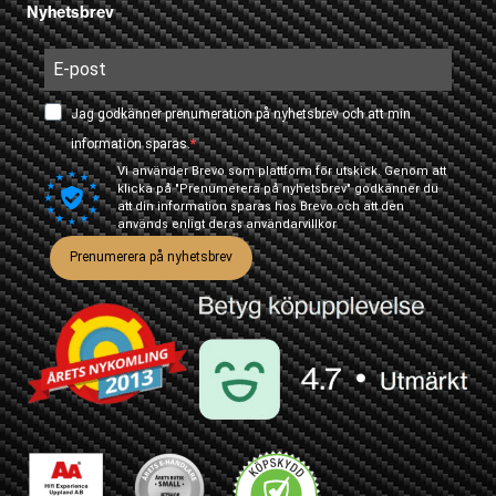
Nyhetsbrev
Jag godkänner prenumeration på nyhetsbrev och att min
information sparas.
Vi använder Brevo som plattform för utskick. Genom att
klicka på "Prenumerera på nyhetsbrev" godkänner du
att din information sparas hos Brevo och att den
används enligt deras
användarvillkor
Prenumerera på nyhetsbrev