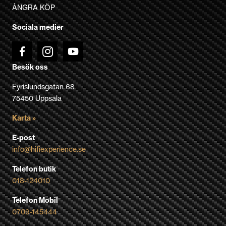
väljas
ÅNGRA KÖP
på
Sociala medier
produktsidan
Besök oss
Fyrislundsgatan 68
75450 Uppsala
Karta »
E-post
info@hifiexperience.se
Telefon butik
018-124010
Telefon Mobil
0709-145444