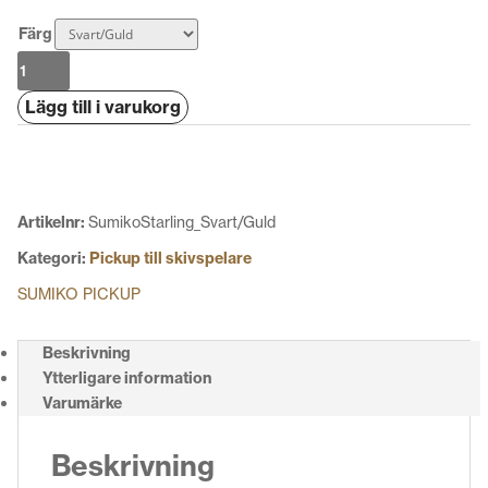
Färg
Sumiko
Starling
Lägg till i varukorg
mängd
Artikelnr:
SumikoStarling_Svart/Guld
Kategori:
Pickup till skivspelare
SUMIKO PICKUP
Beskrivning
Ytterligare information
Varumärke
Beskrivning