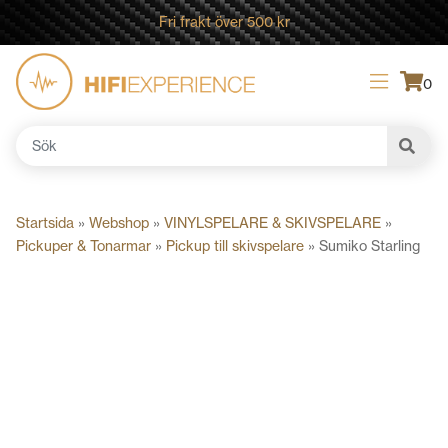
Fri frakt över 500 kr
0
Sök
efter:
Startsida
»
Webshop
»
VINYLSPELARE & SKIVSPELARE
»
Pickuper & Tonarmar
»
Pickup till skivspelare
»
Sumiko Starling