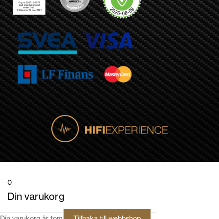
0
Din varukorg
Din varukorg är tom
Tillbaka till webbshop