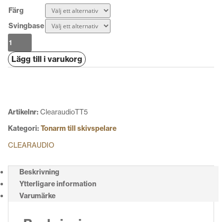
Färg
Svingbase
Clearaudio
TT5
Lägg till i varukorg
mängd
Artikelnr:
ClearaudioTT5
Kategori:
Tonarm till skivspelare
CLEARAUDIO
Beskrivning
Ytterligare information
Varumärke