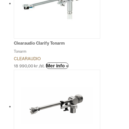
Clearaudio Clarify Tonarm
Tonarm
CLEARAUDIO
Den
Mer info »
18 990,00
kr
/st.
här
produkten
har
flera
varianter.
De
olika
alternativen
kan