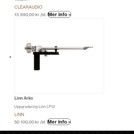
CLEARAUDIO
Den
Mer info »
13 990,00
kr
/st.
här
produkten
har
flera
varianter.
De
olika
alternativen
kan
väljas
på
produktsidan
Linn Arko
Uppgradering Linn LP12
LINN
Den
Mer info »
50 100,00
kr
/st.
här