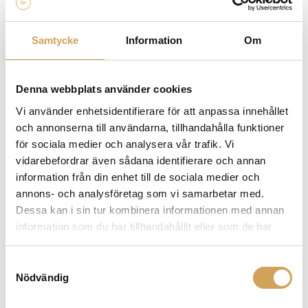
Samtycke
Information
Om
Ytterligare information
Vikt
2,0 kg
Denna webbplats använder cookies
Silver
,
Svart
Färg
Vi använder enhetsidentifierare för att anpassa innehållet
och annonserna till användarna, tillhandahålla funktioner
–
,
Med Svingbase
Svingbase
för sociala medier och analysera vår trafik. Vi
vidarebefordrar även sådana identifierare och annan
information från din enhet till de sociala medier och
annons- och analysföretag som vi samarbetar med.
Varumärke
Dessa kan i sin tur kombinera informationen med annan
CLEARAUDIO
information som du har tillhandahållit eller som de har
samlat in när du har använt deras tjänster.
Clearaudio är ett erkänt varumärke inom ljudindustrin
Samtyckesval
som är specialiserat på tillverkning av högkvalitativa
Nödvändig
skivspelare och ljudprodukter för vinylentusiaster.
Deras produkter är kända för sin höga precision,