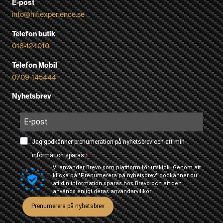
E-post
info@hifiexperience.se
Telefon butik
018-124010
Telefon Mobil
0709-145444
Nyhetsbrev
Jag godkänner prenumeration på nyhetsbrev och att min
information sparas.
Vi använder Brevo som plattform för utskick. Genom att
klicka på "Prenumerera på nyhetsbrev" godkänner du
att din information sparas hos Brevo och att den
används enligt deras
användarvillkor
Prenumerera på nyhetsbrev