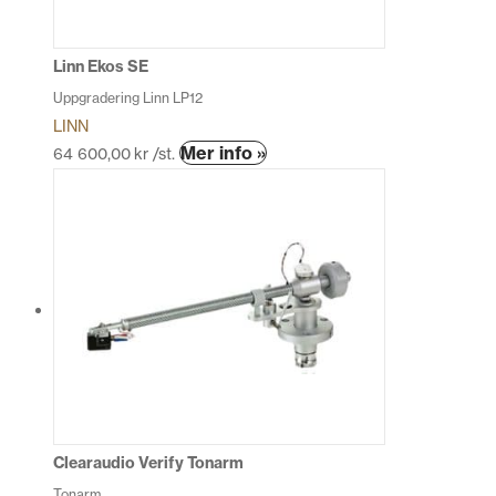
väljas
på
produktsidan
Linn Ekos SE
Uppgradering Linn LP12
LINN
Den
Mer info »
64 600,00
kr
/st.
här
produkten
har
flera
varianter.
De
olika
alternativen
kan
väljas
på
produktsidan
Clearaudio Verify Tonarm
Tonarm