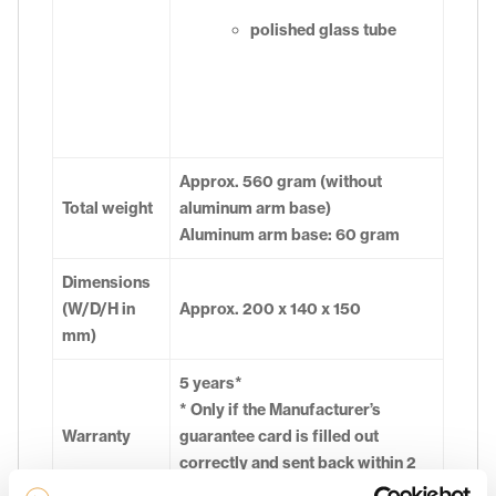
polished glass tube
Approx. 560 gram (without
Total weight
aluminum arm base)
Aluminum arm base: 60 gram
Dimensions
(W/D/H in
Approx. 200 x 140 x 150
mm)
5 years*
* Only if the Manufacturer’s
Warranty
guarantee card is filled out
correctly and sent back within 2
weeks to Clearaudio.