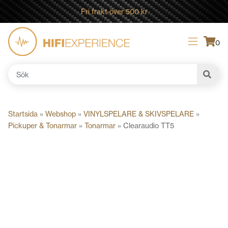
Fri frakt över 500 kr
0
Sök
efter:
Startsida
»
Webshop
»
VINYLSPELARE & SKIVSPELARE
»
Pickuper & Tonarmar
»
Tonarmar
»
Clearaudio TT5