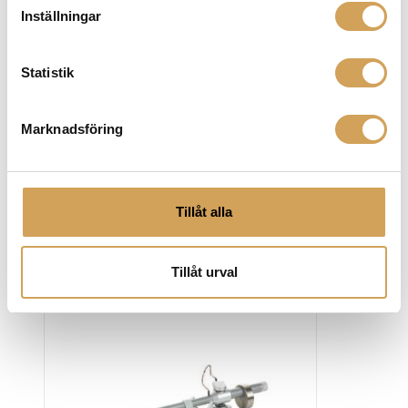
exceptionella ljudåtergivning och gedigna konstruktion.
Inställningar
Varje skivspelare och tillbehör är tillverkat med omsorg
och expertis för att säkerställa att du får ut det bästa
av dina vinylinspelningar. Oavsett om du är en
Statistik
vinylentusiast eller bara en musikälskare som
värdesätter den unika känslan av vinyl, är Clearaudio
Marknadsföring
det självklara valet för att få ut det mesta av dina
vinylskivor. Besök Hifi Experience och upptäck varför
Clearaudio är en favorit bland audiofiler och
vinylälskare över hela världen.
Tillåt alla
Tillåt urval
Relaterade produkter