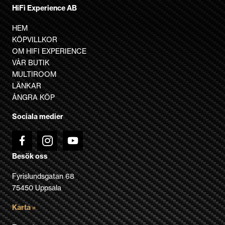
produkten
HiFi Experience AB
har
flera
HEM
varianter.
KÖPVILLKOR
De
OM HIFI EXPERIENCE
olika
VÅR BUTIK
alternativen
MULTIROOM
kan
LÄNKAR
väljas
ÅNGRA KÖP
på
Sociala medier
produktsidan
Besök oss
Fyrislundsgatan 68
75450 Uppsala
Karta »