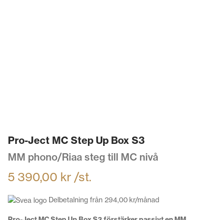
Pro-Ject MC Step Up Box S3
MM phono/Riaa steg till MC nivå
5 390,00
kr
/st.
Delbetalning från
294,00
kr
/månad
Pro-Ject MC Step Up Box S3 förstärker passivt en MM