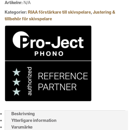
Artikelnr:
N/A
mängd
Kategorier:
RIAA förstärkare till skivspelare
,
Justering &
tillbehör för skivspelare
Beskrivning
Ytterligare information
Varumärke