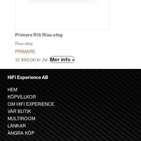
alternativen
kan
väljas
på
produktsidan
Primare R15 Riaa-steg
Riaa-steg
PRIMARE
Den
Mer info »
12 990,00
kr
/st.
här
produkten
HiFi Experience AB
har
flera
HEM
varianter.
KÖPVILLKOR
De
OM HIFI EXPERIENCE
olika
VÅR BUTIK
alternativen
MULTIROOM
kan
LÄNKAR
väljas
ÅNGRA KÖP
på