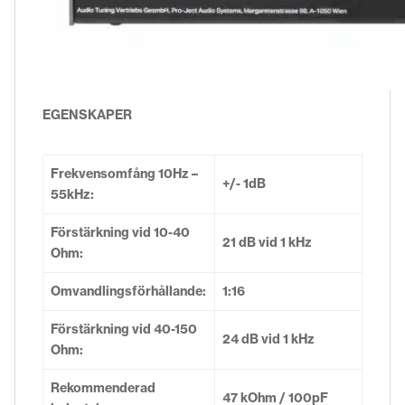
EGENSKAPER
Frekvensomfång 10Hz –
+/- 1dB
55kHz:
Förstärkning vid 10-40
21 dB vid 1 kHz
Ohm:
Omvandlingsförhållande:
1:16
Förstärkning vid 40-150
24 dB vid 1 kHz
Ohm:
Rekommenderad
47 kOhm / 100pF