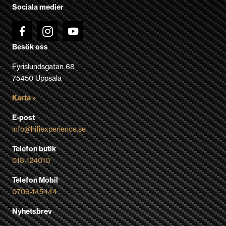
Sociala medier
produktsidan
Besök oss
Fyrislundsgatan 68
75450 Uppsala
Karta »
E-post
info@hifiexperience.se
Telefon butik
018-124010
Telefon Mobil
0709-145444
Nyhetsbrev