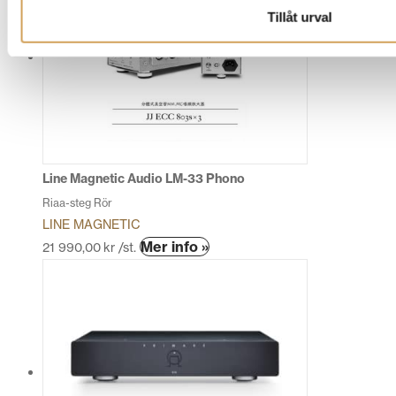
flera
Tillåt urval
varianter.
De
olika
alternativen
kan
väljas
på
produktsidan
Line Magnetic Audio LM-33 Phono
Riaa-steg Rör
LINE MAGNETIC
Den
Mer info »
21 990,00
kr
/st.
här
produkten
har
flera
varianter.
De
olika