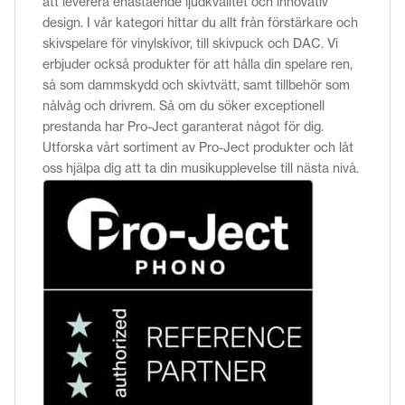
att leverera enastående ljudkvalitet och innovativ
design. I vår kategori hittar du allt från förstärkare och
skivspelare för vinylskivor, till skivpuck och DAC. Vi
erbjuder också produkter för att hålla din spelare ren,
så som dammskydd och skivtvätt, samt tillbehör som
nålvåg och drivrem. Så om du söker exceptionell
prestanda har Pro-Ject garanterat något för dig.
Utforska vårt sortiment av Pro-Ject produkter och låt
oss hjälpa dig att ta din musikupplevelse till nästa nivå.