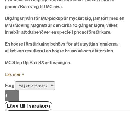
phono/Riaa steg till MC nivå.
Utgångsnivån för MC-pickup är mycket låg, jämfört med en
MM (Moving Magnet) är den cirka 10 gånger lägre, vilket
innebär att du behöver en speciell phonoförstärkare.
En högre förstärkning behövs för att utnyttja signalerna,
vilket kan resultera i en högre brusnivå och distorsion.
MC Step Up Box S3 är lösningen.
Läs mer »
Färg
Pro-
Ject
Lägg till i varukorg
MC
Step
Up
Box
S3