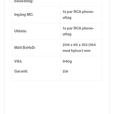
belastning:
1x par RCA phono-
Ingång MC:
uttag
1x par RCA phono-
Utdata:
uttag
206 x 65 x 153 (164
Mått BxHxD:
med hylsor) mm
Vikt:
940g
Garanti:
2år