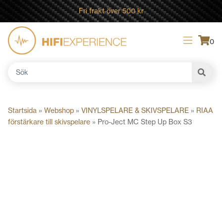
Fri frakt över 500 kr
0
Sök
efter:
Startsida
»
Webshop
»
VINYLSPELARE & SKIVSPELARE
»
RIAA
förstärkare till skivspelare
»
Pro-Ject MC Step Up Box S3