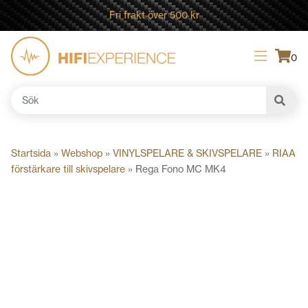
Fri frakt över 500 kr
0
Sök
efter:
Startsida
»
Webshop
»
VINYLSPELARE & SKIVSPELARE
»
RIAA
förstärkare till skivspelare
»
Rega Fono MC MK4