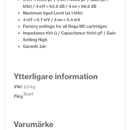
kHz) / 4 off = 63.5 dB / 4 on = 69.5 dB
Maximum Input Level (at 1 kHz)
4 off = 6.7 mV / 4 on = 3.4 mV
Factory settings for all Rega MC cartridges
Impedance 100 Ω / Capacitance 1000 pF / Gain
Setting High
Garanti: 2år
Ytterligare information
Vikt
2,0 kg
Svart
Färg
Varumärke