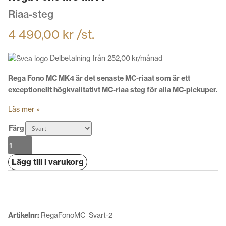
Riaa-steg
4 490,00
kr
/st.
Delbetalning från
252,00
kr
/månad
Rega Fono MC MK4 är det senaste MC-riaat som är ett
exceptionellt högkvalitativt MC-riaa steg för alla MC-pickuper.
Läs mer »
Färg
Rega
Fono
Lägg till i varukorg
MC
MK4
mängd
Artikelnr:
RegaFonoMC_Svart-2