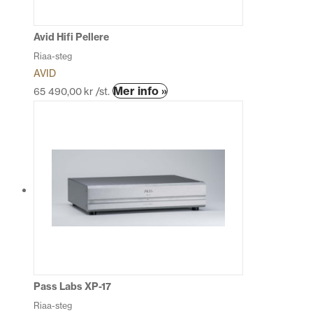
väljas
på
produktsidan
Avid Hifi Pellere
Riaa-steg
AVID
Den
Mer info »
65 490,00
kr
/st.
här
produkten
har
flera
varianter.
De
olika
alternativen
kan
väljas
på
produktsidan
Pass Labs XP-17
Riaa-steg