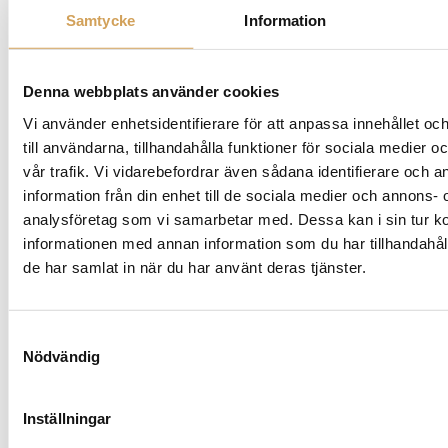
Samtycke
Information
Denna webbplats använder cookies
Vi använder enhetsidentifierare för att anpassa innehållet o
till användarna, tillhandahålla funktioner för sociala medier 
vår trafik. Vi vidarebefordrar även sådana identifierare och 
information från din enhet till de sociala medier och annons- 
analysföretag som vi samarbetar med. Dessa kan i sin tur 
Cambridge Audio Alva Duo
informationen med annan information som du har tillhandahåll
Riaa-steg
de har samlat in när du har använt deras tjänster.
CAMBRIDGE AUDIO
Den
Mer info »
4 490,00
kr
/st.
här
Samtyckesval
produkten
Nödvändig
har
flera
Inställningar
varianter.
De