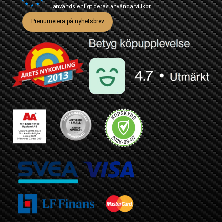
används enligt deras
användarvillkor
Prenumerera på nyhetsbrev