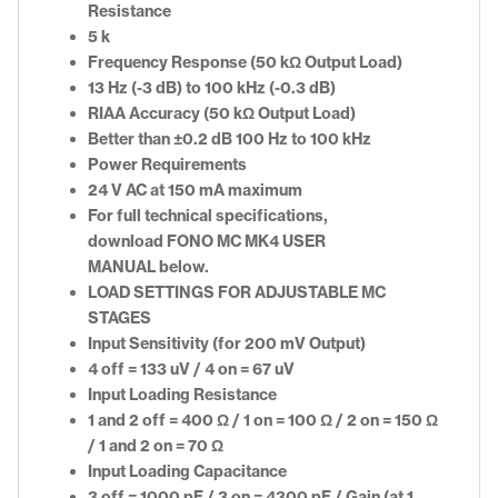
Resistance
5 k
Frequency Response (50 kΩ Output Load)
13 Hz (-3 dB) to 100 kHz (-0.3 dB)
RIAA Accuracy (50 kΩ Output Load)
Better than ±0.2 dB 100 Hz to 100 kHz
Power Requirements
24 V AC at 150 mA maximum
For full technical specifications,
download FONO MC MK4 USER
MANUAL below.
LOAD SETTINGS FOR ADJUSTABLE MC
STAGES
Input Sensitivity (for 200 mV Output)
4 off = 133 uV / 4 on = 67 uV
Input Loading Resistance
1 and 2 off = 400 Ω / 1 on = 100 Ω / 2 on = 150 Ω
/ 1 and 2 on = 70 Ω
Input Loading Capacitance
3 off = 1000 pF / 3 on = 4300 pF / Gain (at 1