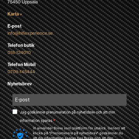
75450 Uppsala
Karta »
E-post
info@hifiexperience.se
Telefon butik
018-124010
Telefon Mobil
0709-145444
Nyhetsbrev
Jag godkänner prenumeration på nyhetsbrev och att min
information sparas.
Vi använder Brevo som plattform för utskick. Genom att
klicka på "Prenumerera på nyhetsbrev" godkänner du
att din information sparas hos Brevo och att den