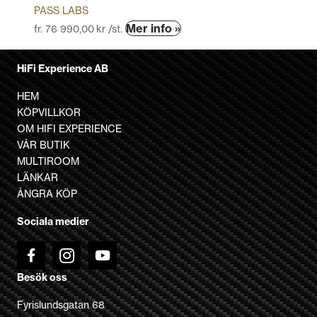
PASS LABS
Den
Mer info »
fr.
76 990,00
kr
/st.
här
produkten
HiFi Experience AB
har
flera
HEM
varianter.
KÖPVILLKOR
De
OM HIFI EXPERIENCE
olika
VÅR BUTIK
alternativen
MULTIROOM
kan
LÄNKAR
väljas
ÅNGRA KÖP
på
Sociala medier
produktsidan
Besök oss
Fyrislundsgatan 68