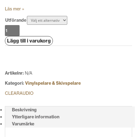
Läs mer »
Utförande
Clearaudio
CELEBRITY
Lägg till i varukorg
Al
Di
Meola
mängd
Artikelnr:
N/A
Kategori:
Vinylspelare & Skivspelare
CLEARAUDIO
Beskrivning
Ytterligare information
Varumärke