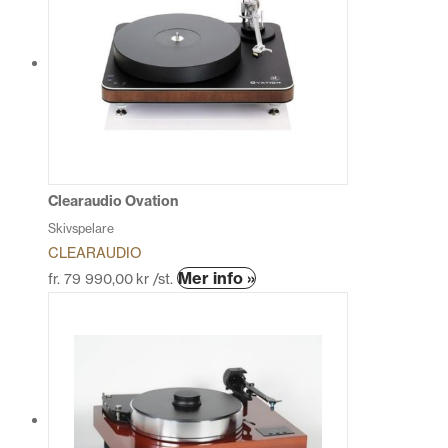
flera
varianter.
De
olika
alternativen
kan
väljas
på
produktsidan
Clearaudio Ovation
Skivspelare
CLEARAUDIO
Den
Mer info »
fr.
79 990,00
kr
/st.
här
produkten
har
flera
varianter.
De
olika