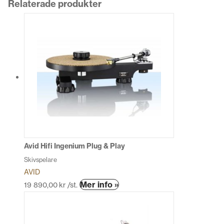
Relaterade produkter
Avid Hifi Ingenium Plug & Play
Skivspelare
AVID
Den
Mer info »
19 890,00
kr
/st.
här
produkten
har