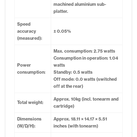
machined aluminium sub-
platter.
Speed
accuracy
± 0.05%
(measured):
Max. consumption: 2.75 watts
Consumption in operation: 1.04
Power
watts
consumption:
Standby: 0.5 watts
Off mode: 0.0 watts (switched
off at the rear)
Approx. 10kg (incl. tonearm and
Total weight:
cartridge)
Dimensions
Approx. 18.11 × 14.17 × 5.51
(W/D/H):
inches (with tonearm)