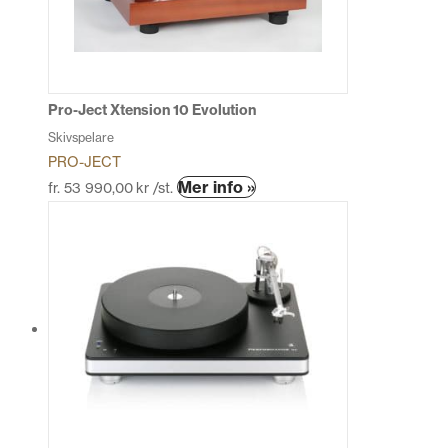
alternativen
kan
väljas
på
produktsidan
Pro-Ject Xtension 10 Evolution
Skivspelare
PRO-JECT
Den
Mer info »
fr.
53 990,00
kr
/st.
här
produkten
har
flera
varianter.
De
olika
alternativen
kan
väljas
på