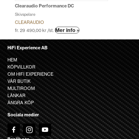
produktsidan
Clearaudio Performance DC
Skivspelare
CLEARAUDIO
Den
Mer info »
fr.
29 490,00
kr
/st.
här
produkten
HiFi Experience AB
har
flera
HEM
varianter.
KÖPVILLKOR
De
OM HIFI EXPERIENCE
olika
VÅR BUTIK
alternativen
MULTIROOM
kan
LÄNKAR
väljas
ÅNGRA KÖP
på
Sociala medier
produktsidan