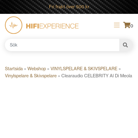
Fri frakt över 500 kr
0
Sök
efter:
Startsida
»
Webshop
»
VINYLSPELARE & SKIVSPELARE
»
Vinylspelare & Skivspelare
»
Clearaudio CELEBRITY Al Di Meola