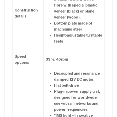
fibre with special plastic
Construction
veneer (black) or plane
details:
veneer (wood).
Bottom plate made of
machining steel
Height-adjustable turntable
feets
Speed
33 ⅓, 45rpm
options:
Decoupled and resonance
damped 12V DC motor.
Flat belt-drive
Plug-in power supply unit,
designed for worldwide
use with all networks and
power frequencies.
“IMS light – Innovative