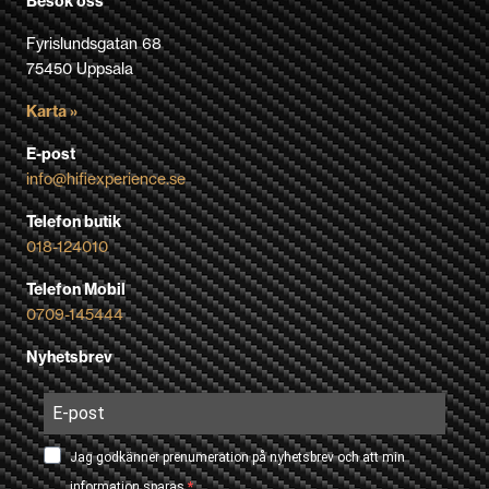
Besök oss
Fyrislundsgatan 68
75450 Uppsala
Karta »
E-post
info@hifiexperience.se
Telefon butik
018-124010
Telefon Mobil
0709-145444
Nyhetsbrev
Jag godkänner prenumeration på nyhetsbrev och att min
information sparas.