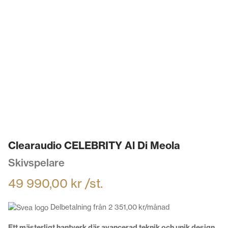
Clearaudio CELEBRITY Al Di Meola
Skivspelare
49 990,00
kr
/st.
Delbetalning från
2 351,00
kr
/månad
Ett mästerligt hantverk där avancerad teknik och unik design