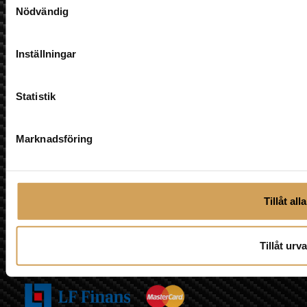
klicka på "Prenumerera på nyhetsbrev" godkänner du
Nödvändig
att din information sparas hos Brevo och att den
används enligt deras
användarvillkor
Prenumerera på nyhetsbrev
Inställningar
Statistik
Marknadsföring
Tillåt alla
Tillåt urva