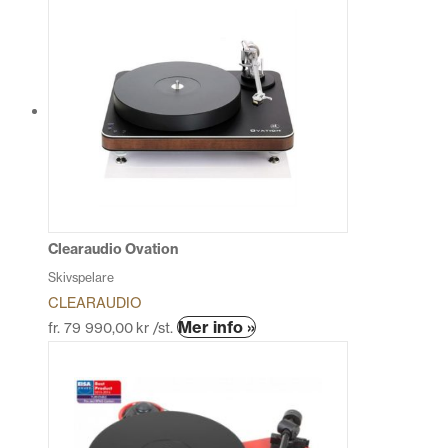
Clearaudio Ovation
Skivspelare
CLEARAUDIO
Den
Mer info »
fr.
79 990,00
kr
/st.
här
produkten
har
flera
varianter.