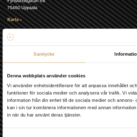
Fyrislundsgatan 68
75450 Uppsala
Karta »
E-post
info@hifiexperience.se
Telefon butik
Samtycke
Informati
018-124010
Telefon Mobil
Denna webbplats använder cookies
0709-145444
Vi använder enhetsidentifierare för att anpassa innehållet och
Nyhetsbrev
funktioner för sociala medier och analysera vår trafik. Vi vi
information från din enhet till de sociala medier och annon
kan i sin tur kombinera informationen med annan information 
in när du har använt deras tjänster.
Jag godkänner prenumeration på nyhetsbrev och att min
information sparas.
Vi använder Brevo som plattform för utskick. Genom att
Samtyckesval