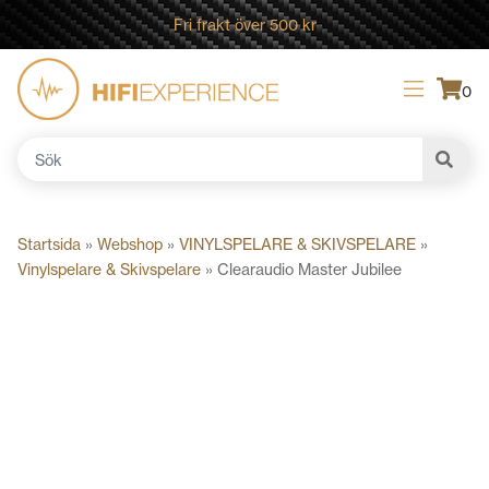
Fri frakt över 500 kr
0
Sök
efter:
Startsida
»
Webshop
»
VINYLSPELARE & SKIVSPELARE
»
Vinylspelare & Skivspelare
»
Clearaudio Master Jubilee