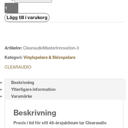
Clearaudio
Master
Lägg till i varukorg
Jubilee
mängd
Artikelnr:
ClearaudioMasterInnovation-3
Kategori:
Vinylspelare & Skivspelare
CLEARAUDIO
Beskrivning
Ytterligare information
Varumärke
Beskrivning
Precis i tid för sitt 45-årsjubileum tar Clearaudio