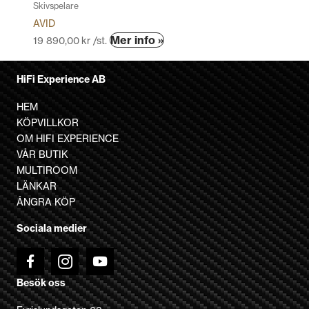
Skivspelare
AVID
Den
Mer info »
19 890,00
kr
/st.
här
produkten
HiFi Experience AB
har
flera
HEM
varianter.
KÖPVILLKOR
De
OM HIFI EXPERIENCE
olika
VÅR BUTIK
alternativen
MULTIROOM
kan
LÄNKAR
väljas
ÅNGRA KÖP
på
Sociala medier
produktsidan
Besök oss