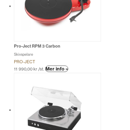
De
olika
alternativen
kan
väljas
på
produktsidan
Pro-Ject RPM 3 Carbon
Skivspelare
PRO-JECT
Den
Mer info »
11 990,00
kr
/st.
här
produkten
har
flera
varianter.
De
olika
alternativen
kan