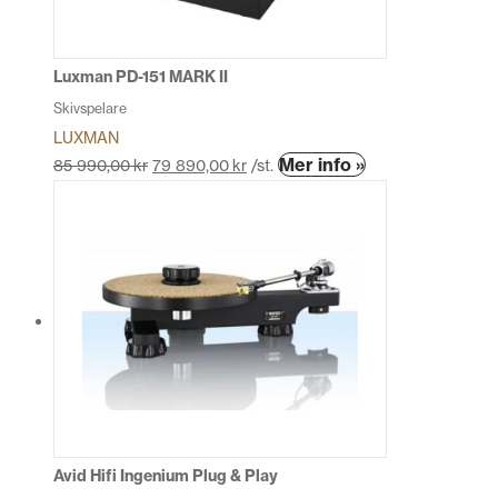
väljas
på
produktsidan
Luxman PD-151 MARK II
Skivspelare
LUXMAN
Den
Mer info »
85 990,00
kr
79 890,00
kr
/st.
här
produkten
har
flera
varianter.
De
olika
alternativen
kan
väljas
på
produktsidan
Avid Hifi Ingenium Plug & Play