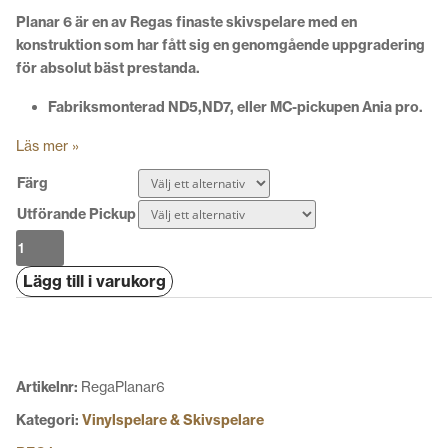
Planar 6 är en av Regas finaste skivspelare med en
konstruktion som har fått sig en genomgående uppgradering
för absolut bäst prestanda.
Fabriksmonterad ND5,ND7, eller MC-pickupen Ania pro.
Läs mer »
Färg
Utförande Pickup
Rega
Planar
Lägg till i varukorg
6
-
Skivspelare
mängd
Artikelnr:
RegaPlanar6
Kategori:
Vinylspelare & Skivspelare