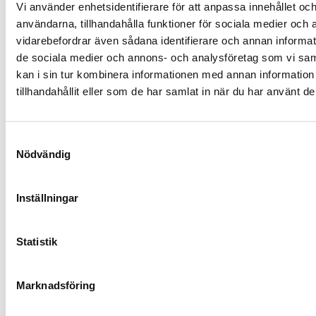
skivspelare, stereo, förstärkare, MC- eller MM-pickup,
Vi använder enhetsidentifierare för att anpassa innehållet och
drivrem, högtalare eller tillbehör till dina ljudsystem
användarna, tillhandahålla funktioner för sociala medier och a
hittar du allt du behöver för att förbättra din
vidarebefordrar även sådana identifierare och annan informatio
ljudupplevelse här. Rega är känt för sin innovativa
de sociala medier och annons- och analysföretag som vi s
teknik och exceptionella ljudkvalitet, vilket gör att du
kan i sin tur kombinera informationen med annan informatio
kan njuta av musiken precis som den var tänkt att
tillhandahållit eller som de har samlat in när du har använt de
höras. Utforska vårt Rega sortiment idag och ta din
ljudupplevelse till en helt ny nivå!
Samtyckesval
Nödvändig
Relaterade produkter
Inställningar
Statistik
Marknadsföring