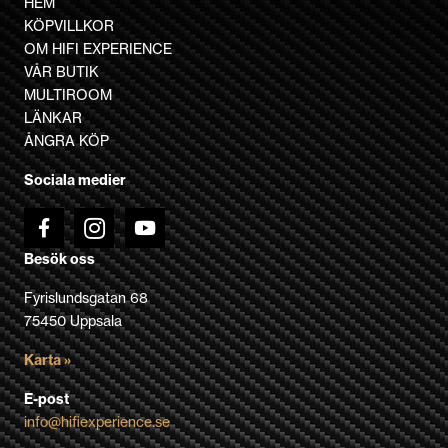
HEM
varianter.
KÖPVILLKOR
De
OM HIFI EXPERIENCE
olika
VÅR BUTIK
alternativen
MULTIROOM
kan
LÄNKAR
väljas
ÅNGRA KÖP
på
Sociala medier
produktsidan
Besök oss
Fyrislundsgatan 68
75450 Uppsala
Karta »
E-post
info@hifiexperience.se