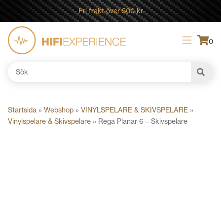
Fri frakt över 500 kr
0
Sök
efter:
Startsida
»
Webshop
»
VINYLSPELARE & SKIVSPELARE
»
Vinylspelare & Skivspelare
»
Rega Planar 6 – Skivspelare