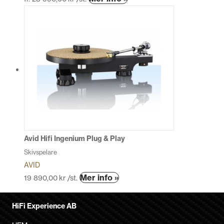
här
produkten
har
flera
varianter.
De
olika
alternativen
kan
väljas
på
produktsidan
Avid Hifi Ingenium Plug & Play
Skivspelare
AVID
Den
Mer info »
19 890,00
kr
/st.
här
produkten
HiFi Experience AB
har
flera