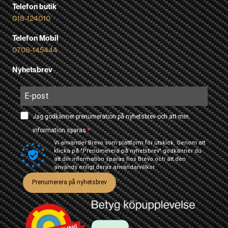
Telefon butik
018-124010
Telefon Mobil
0709-145444
Nyhetsbrev
Jag godkänner prenumeration på nyhetsbrev och att min
information sparas.
Vi använder Brevo som plattform för utskick. Genom att
klicka på "Prenumerera på nyhetsbrev" godkänner du
att din information sparas hos Brevo och att den
används enligt deras
användarvillkor
Prenumerera på nyhetsbrev