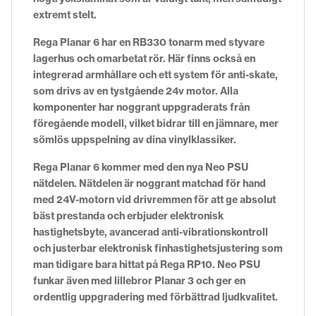
extremt stelt.
Rega Planar 6 har en RB330 tonarm med styvare
lagerhus och omarbetat rör. Här finns också en
integrerad armhållare och ett system för anti-skate,
som drivs av en tystgående 24v motor. Alla
komponenter har noggrant uppgraderats från
föregående modell, vilket bidrar till en jämnare, mer
sömlös uppspelning av dina vinylklassiker.
Rega Planar 6 kommer med den nya Neo PSU
nätdelen. Nätdelen är noggrant matchad för hand
med 24V-motorn vid drivremmen för att ge absolut
bäst prestanda och erbjuder elektronisk
hastighetsbyte, avancerad anti-vibrationskontroll
och justerbar elektronisk finhastighetsjustering som
man tidigare bara hittat på Rega RP10. Neo PSU
funkar även med lillebror Planar 3 och ger en
ordentlig uppgradering med förbättrad ljudkvalitet.