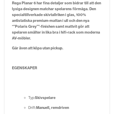
Rega Planar 6 har fina detaljer som bidrar till att den
lyxiga designen matchar spelarens förmåga. Den
specialtillverkade skivtallriken i glas, 100%
antistatiska premium-mattan i ull och den nya
“”Polaris Grey””-finishen samt mattvit gör att
spelaren smälter in lika bra i hifi-rack som moderna
AV-möbler.
Går även att köpa utan pickup.
EGENSKAPER
Typ:
Skivspelare
Drift:
Manuell, remdriven