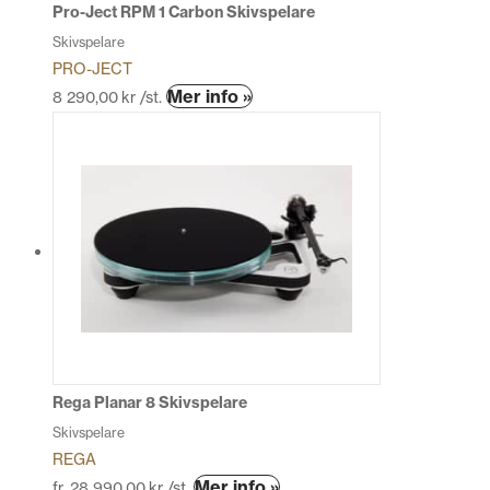
produktsidan
Pro-Ject RPM 1 Carbon Skivspelare
Skivspelare
PRO-JECT
Den
Mer info »
8 290,00
kr
/st.
här
produkten
har
flera
varianter.
De
olika
alternativen
kan
väljas
på
produktsidan
Rega Planar 8 Skivspelare
Skivspelare
REGA
Den
Mer info »
fr.
28 990,00
kr
/st.