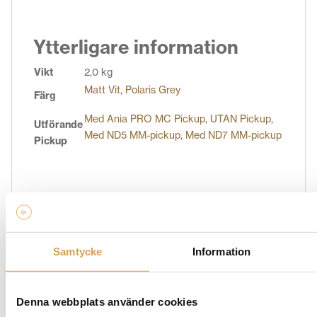
Ytterligare information
Vikt
2,0 kg
Matt Vit
,
Polaris Grey
Färg
Med Ania PRO MC Pickup
,
UTAN Pickup
,
Utförande
Med ND5 MM-pickup
,
Med ND7 MM-pickup
Pickup
Varumärke
REGA
Samtycke
Information
Spana in vårt omfattande sortiment av produkter från
Rega hos HiFi Experience. Vi erbjuder ett brett utbud
av högkvalitativa ljudprodukter från Rega, ett känt
Denna webbplats använder cookies
varumärke inom ljudindustrin. Vare sig du letar efter