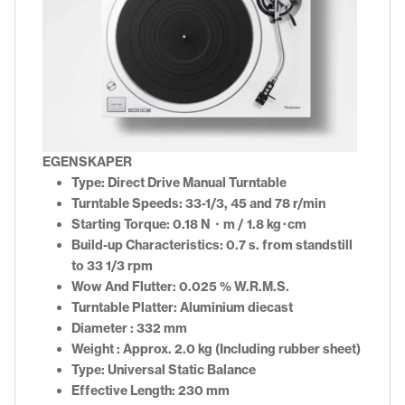
EGENSKAPER
Type:
Direct Drive Manual Turntable
Turntable Speeds:
33-1/3, 45 and 78 r/min
Starting Torque:
0.18 N・m / 1.8 kg･cm
Build-up Characteristics:
0.7 s. from standstill
to 33 1/3 rpm
Wow And Flutter:
0.025 % W.R.M.S.
Turntable Platter:
Aluminium diecast
Diameter : 332 mm
Weight : Approx. 2.0 kg (Including rubber sheet)
Type:
Universal Static Balance
Effective Length:
230 mm