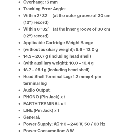
Overhang:
15 mm
Tracking Error Angle:
Within 2° 32’ (at the outer groove of 30 cm
(12″) record)
Within 0° 32’ (at the inner groove of 30 cm
(12″) record)
Applicable Cartridge Weight Range
(without auxiliary weight):
5.6 – 12.0 g
14.3 – 20.7 g (including head shell)
(with auxiliary weight):
10.0 – 16.4 g
18.7 – 25.1 g (including head shell)
Head Shell Terminal Lug:
1.2 mmφ 4-pin
terminal lug
Audio Output:
PHONO (Pin Jack) x 1
EARTH TERMINAL x 1
LINE (Pin Jack) x 1
General:
Power Supply:
AC 110 – 240 V, 50 / 60 Hz
Power Consumption:
8 W