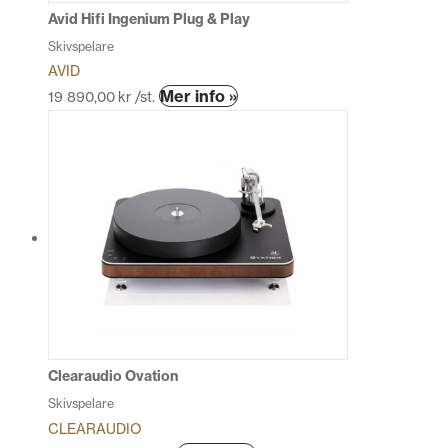
produktsidan
Avid Hifi Ingenium Plug & Play
Skivspelare
AVID
Den
Mer info »
19 890,00
kr
/st.
här
produkten
har
flera
varianter.
De
olika
alternativen
kan
väljas
på
produktsidan
Clearaudio Ovation
Skivspelare
CLEARAUDIO