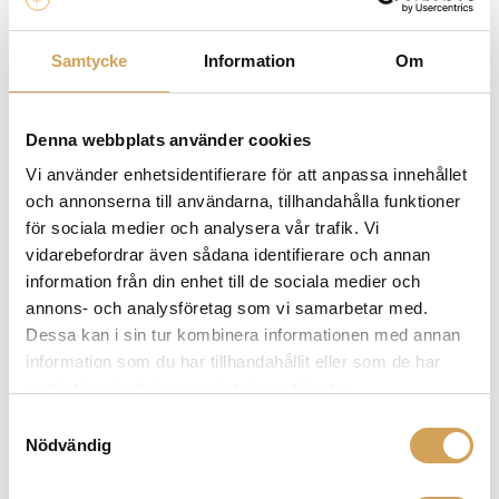
Samtycke
Information
Om
Denna webbplats använder cookies
Vi använder enhetsidentifierare för att anpassa innehållet
och annonserna till användarna, tillhandahålla funktioner
Furutech Monza Stabilizer
för sociala medier och analysera vår trafik. Vi
Skivpuck
vidarebefordrar även sådana identifierare och annan
FURUTECH
information från din enhet till de sociala medier och
Mer info »
4 729,00
kr
/st.
annons- och analysföretag som vi samarbetar med.
Dessa kan i sin tur kombinera informationen med annan
information som du har tillhandahållit eller som de har
samlat in när du har använt deras tjänster.
Samtyckesval
Nödvändig