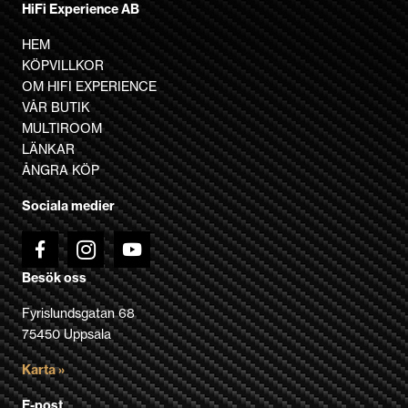
HiFi Experience AB
HEM
KÖPVILLKOR
OM HIFI EXPERIENCE
VÅR BUTIK
MULTIROOM
LÄNKAR
ÅNGRA KÖP
Sociala medier
Besök oss
Fyrislundsgatan 68
75450 Uppsala
Karta »
E-post