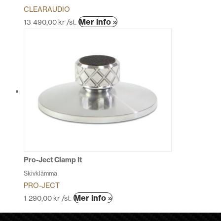
CLEARAUDIO
Mer info »
13 490,00
kr
/st.
Pro-Ject Clamp It
Skivklämma
PRO-JECT
Mer info »
1 290,00
kr
/st.