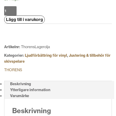
Thorens
Lagerolja
Lägg till i varukorg
mängd
Artikelnr:
ThorensLagerolja
Kategorier:
Ljudförbättring för vinyl
,
Justering & tillbehör för
skivspelare
THORENS
Beskrivning
Ytterligare information
Varumärke
Beskrivning