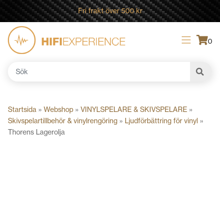
Fri frakt över 500 kr
0
Sök
efter:
Startsida
»
Webshop
»
VINYLSPELARE & SKIVSPELARE
»
Skivspelartillbehör & vinylrengöring
»
Ljudförbättring för vinyl
»
Thorens Lagerolja