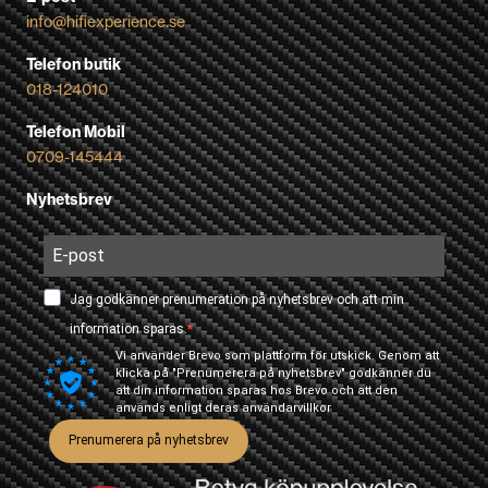
info@hifiexperience.se
Telefon butik
018-124010
Telefon Mobil
0709-145444
Nyhetsbrev
Jag godkänner prenumeration på nyhetsbrev och att min
information sparas.
Vi använder Brevo som plattform för utskick. Genom att
klicka på "Prenumerera på nyhetsbrev" godkänner du
att din information sparas hos Brevo och att den
används enligt deras
användarvillkor
Prenumerera på nyhetsbrev