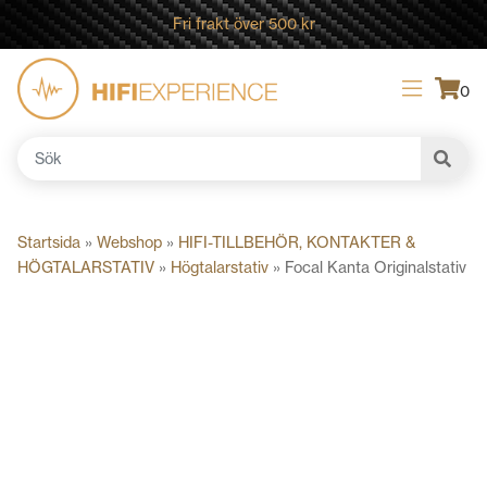
Fri frakt över 500 kr
0
Sök
efter:
Startsida
»
Webshop
»
HIFI-TILLBEHÖR, KONTAKTER &
HÖGTALARSTATIV
»
Högtalarstativ
»
Focal Kanta Originalstativ