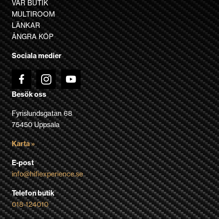
VÅR BUTIK
alternativen
MULTIROOM
kan
LÄNKAR
väljas
ÅNGRA KÖP
på
Sociala medier
produktsidan
Besök oss
Fyrislundsgatan 68
75450 Uppsala
Karta »
E-post
info@hifiexperience.se
Telefon butik
018-124010