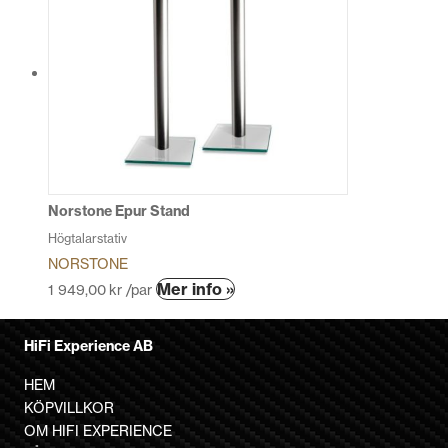
flera
varianter.
De
olika
alternativen
kan
väljas
på
produktsidan
Norstone Epur Stand
Högtalarstativ
NORSTONE
Den
Mer info »
1 949,00
kr
/par
här
produkten
HiFi Experience AB
har
flera
HEM
varianter.
KÖPVILLKOR
De
OM HIFI EXPERIENCE
olika