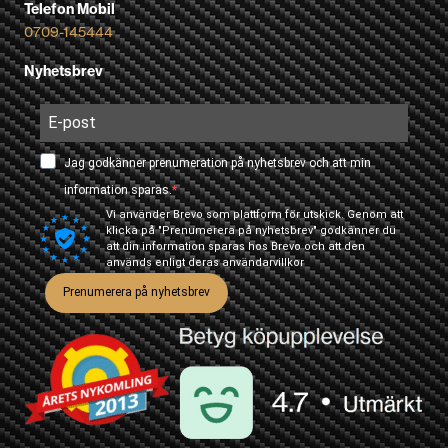
Telefon Mobil
0709-145444
Nyhetsbrev
Jag godkänner prenumeration på nyhetsbrev och att min
information sparas.
Vi använder Brevo som plattform för utskick. Genom att
klicka på "Prenumerera på nyhetsbrev" godkänner du
att din information sparas hos Brevo och att den
används enligt deras
användarvillkor
Prenumerera på nyhetsbrev