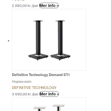
Den
Mer info »
2 990,00
kr
/par
här
produkten
har
flera
varianter.
De
olika
alternativen
kan
väljas
på
produktsidan
Definitive Technology Demand ST1
Högtalarstativ
DEFINITIVE TECHNOLOGY
Den
Mer info »
3 690,00
kr
/par
här
produkten
har