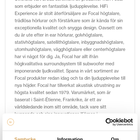
som erbjuder en fantastisk ljudupplevelse. HiFi
Experience är stolt återförsäljare av Focal högtalare,
trådlösa hörlurar och förstärkare som är kända för sin
exceptionella kvalitet och snygga design. Oavsett om
du är ute efter in ear hörlurar, golvhögtalare,
stativhögtalare, satellithögtalare, inbyggnadshögtalare,
utomhushögtalare, vägghögtalare eller centerhögtalare
har vi något för dig. Ja, Focal har allt ifrån
högkvalitativa surroundsystem till subwoofer med
imponerande ljudkvalitet. Spana in vårt sortiment av
Focal produkter redan idag och ta din ljudupplevelse till
nya höjder. Focal har tillverkat akustisk utrustning av
högsta kvalitet sedan 1979. Varumärket, som är
baserat i Saint-Étienne, Frankrike, är ett av
världsledande inom sitt område, tack vare sitt
kunnande och sina innovationer. Kärnan i
verksamheten: Hi-fi-högtalare. Grunden för vårt
historiska DNA ligger i kombinationen av teknologi,
hantverk och ädla material. Vi strävar ständigt efter att
Samtycke
Information
Om