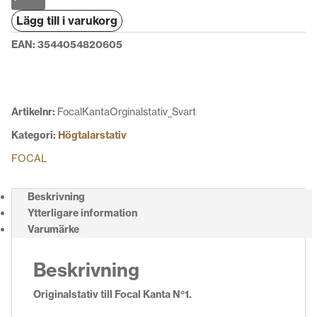
Kanta
Lägg till i varukorg
Originalstativ
mängd
EAN:
3544054820605
Artikelnr:
FocalKantaOrginalstativ_Svart
Kategori:
Högtalarstativ
FOCAL
Beskrivning
Ytterligare information
Varumärke
Beskrivning
Originalstativ till Focal Kanta N°1.