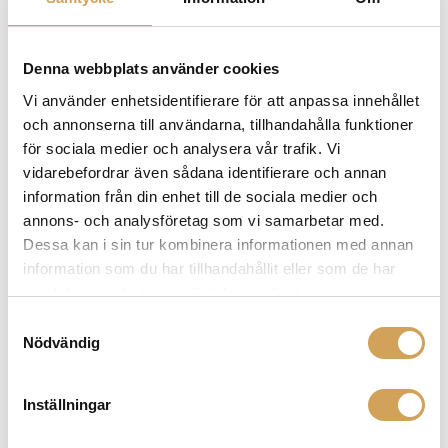
tänja på gränserna för ljud för att erbjuda dig en unik
lyssningsupplevelse. Alla våra produkter drar nytta av
exklusiva innovationer och teknologier, utvecklade av
Denna webbplats använder cookies
våra ingenjörer i våra verkstäder. Denna filosofi ger
Vi använder enhetsidentifierare för att anpassa innehållet
Focals produkter ett bestående värde.
och annonserna till användarna, tillhandahålla funktioner
för sociala medier och analysera vår trafik. Vi
vidarebefordrar även sådana identifierare och annan
information från din enhet till de sociala medier och
Relaterade produkter
annons- och analysföretag som vi samarbetar med.
Dessa kan i sin tur kombinera informationen med annan
information som du har tillhandahållit eller som de har
samlat in när du har använt deras tjänster.
Samtyckesval
Nödvändig
Inställningar