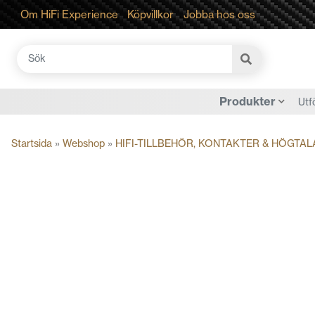
Om HiFi Experience
Köpvillkor
Jobba hos oss
Sök
efter:
Produkter
Utf
Startsida
»
Webshop
»
HIFI-TILLBEHÖR, KONTAKTER & HÖGTAL