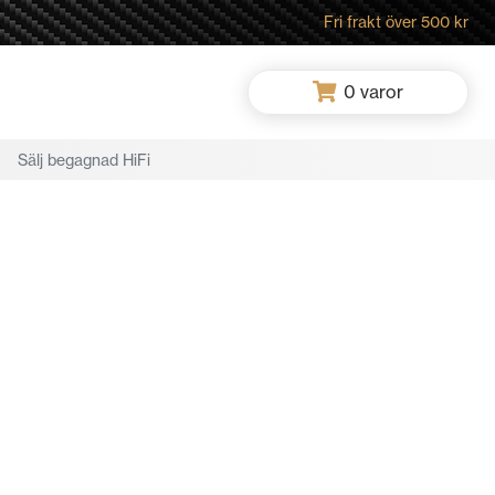
Fri frakt över 500 kr
0
varor
Sälj begagnad HiFi