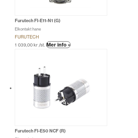
Furutech FI-E11-N1 (G)
Elkontakt hane
FURUTECH
Mer info »
1 039,00
kr
/st.
Furutech FI-E50 NCF (R)