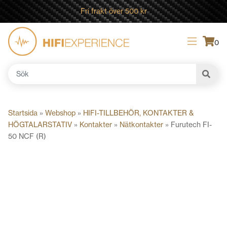
Fri frakt över 500 kr
0
Sök
efter:
Startsida
»
Webshop
»
HIFI-TILLBEHÖR, KONTAKTER &
HÖGTALARSTATIV
»
Kontakter
»
Nätkontakter
»
Furutech FI-
50 NCF (R)