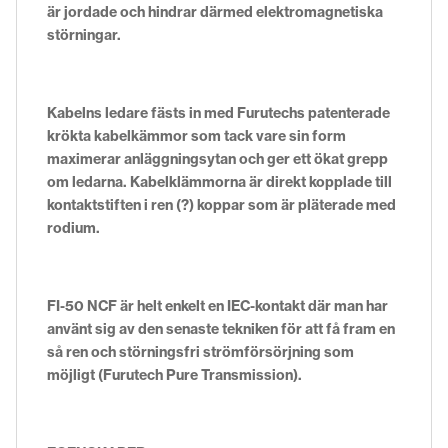
är jordade och hindrar därmed elektromagnetiska
störningar.
Kabelns ledare fästs in med Furutechs patenterade
krökta kabelkämmor som tack vare sin form
maximerar anläggningsytan och ger ett ökat grepp
om ledarna. Kabelklämmorna är direkt kopplade till
kontaktstiften i ren (?) koppar som är pläterade med
rodium.
FI-50 NCF är helt enkelt en IEC-kontakt där man har
använt sig av den senaste tekniken för att få fram en
så ren och störningsfri strömförsörjning som
möjligt (Furutech Pure Transmission).