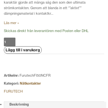
karaktär gjorde att många såg den som den ultimata
strömkontakten. Genom att blanda in ett “”aktivt””
dämpningsmaterial i kontaktkr…
Läs mer »
Skickas direkt från leverantören med Posten eller DHL
Furutech
FI-
Lägg till i varukorg
50
NCF
(R)
mängd
Artikelnr:
FurutechFI50NCFR
Kategori:
Nätkontakter
FURUTECH
Beskrivning