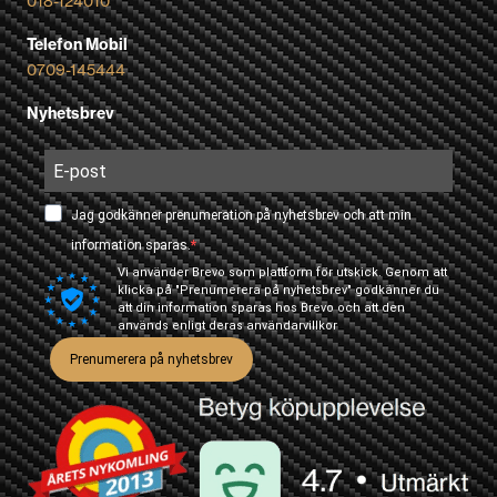
018-124010
Telefon Mobil
0709-145444
Nyhetsbrev
Jag godkänner prenumeration på nyhetsbrev och att min
information sparas.
Vi använder Brevo som plattform för utskick. Genom att
klicka på "Prenumerera på nyhetsbrev" godkänner du
att din information sparas hos Brevo och att den
används enligt deras
användarvillkor
Prenumerera på nyhetsbrev