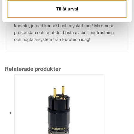
tillbehör du är ute efter till ditt ljudsystem har vi det du
Tillåt urval
söker. Du hittar både elkabel, nätverkskabel,
vägguttag, banankontakt, gaffelkontakt, lödtenn, RCA
kontakt, jordad kontakt och mycket mer! Maximera
prestandan och få ut det bästa av din ljudutrustning
och högtalarsystem från Furutech idag!
Relaterade produkter