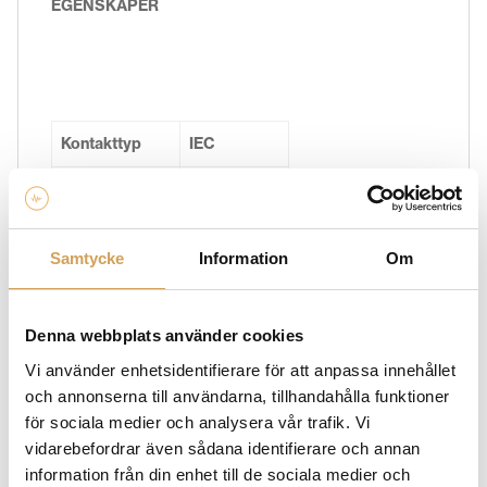
EGENSKAPER
Kontakttyp
IEC
Basmetall
Ren koppar
Ytmetall
Rodium
Samtycke
Information
Om
Kön
Hona
Längd
80,3 mm
Denna webbplats använder cookies
Vi använder enhetsidentifierare för att anpassa innehållet
Diameter
34,5 mm
och annonserna till användarna, tillhandahålla funktioner
Kabeldiameter
6 – 20 mm
för sociala medier och analysera vår trafik. Vi
vidarebefordrar även sådana identifierare och annan
Belastbarhet
16 A / 250 V
information från din enhet till de sociala medier och