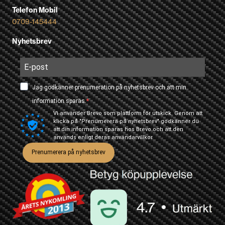
Telefon Mobil
0709-145444
Nyhetsbrev
Jag godkänner prenumeration på nyhetsbrev och att min
information sparas.
Vi använder Brevo som plattform för utskick. Genom att
klicka på "Prenumerera på nyhetsbrev" godkänner du
att din information sparas hos Brevo och att den
används enligt deras
användarvillkor
Prenumerera på nyhetsbrev