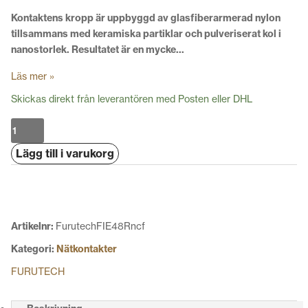
Kontaktens kropp är uppbyggd av glasfiberarmerad nylon
tillsammans med keramiska partiklar och pulveriserat kol i
nanostorlek. Resultatet är en mycke…
Läs mer »
Skickas direkt från leverantören med Posten eller DHL
Furutech
FI-
Lägg till i varukorg
E48
(R)
NCF
mängd
Artikelnr:
FurutechFIE48Rncf
Kategori:
Nätkontakter
FURUTECH