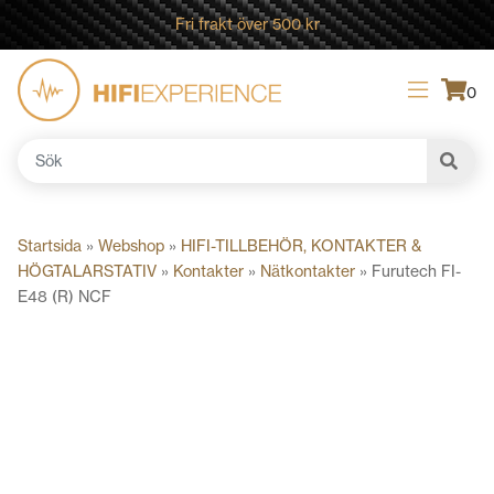
Fri frakt över 500 kr
0
Sök
efter:
Startsida
»
Webshop
»
HIFI-TILLBEHÖR, KONTAKTER &
HÖGTALARSTATIV
»
Kontakter
»
Nätkontakter
»
Furutech FI-
E48 (R) NCF