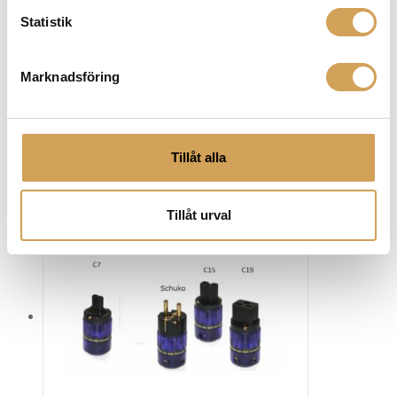
söker. Du hittar både elkabel, nätverkskabel,
Statistik
vägguttag, banankontakt, gaffelkontakt, lödtenn, RCA
kontakt, jordad kontakt och mycket mer! Maximera
Marknadsföring
prestandan och få ut det bästa av din ljudutrustning
och högtalarsystem från Furutech idag!
Tillåt alla
Relaterade produkter
Tillåt urval