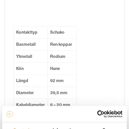
Kontakttyp
Schuko
Basmetall
Ren koppar
Ytmetall
Rodium
Kön
Hane
Längd
92 mm
Diameter
39,5 mm
Kabeldiameter
6 – 20 mm
Belastbarhet
16 A / 250 V
Max kabelarea
5,5 mm²