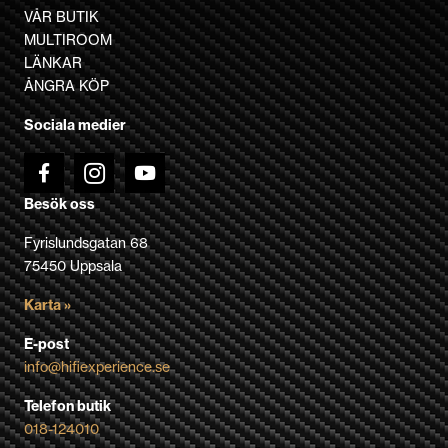
VÅR BUTIK
MULTIROOM
LÄNKAR
ÅNGRA KÖP
Sociala medier
Besök oss
Fyrislundsgatan 68
75450 Uppsala
Karta »
E-post
info@hifiexperience.se
Telefon butik
018-124010