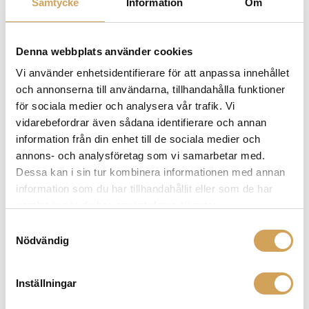
Samtycke
Information
Om
Anslutning
Skruv
Denna webbplats använder cookies
Vi använder enhetsidentifierare för att anpassa innehållet
och annonserna till användarna, tillhandahålla funktioner
Ytterligare information
för sociala medier och analysera vår trafik. Vi
Vikt
2,0 kg
vidarebefordrar även sådana identifierare och annan
information från din enhet till de sociala medier och
annons- och analysföretag som vi samarbetar med.
Dessa kan i sin tur kombinera informationen med annan
Varumärke
information som du har tillhandahållit eller som de har
FURUTECH
samlat in när du har använt deras tjänster.
Samtyckesval
Vi erbjuder ett brett utbud av Furutech produkter som
Nödvändig
är avsedda att förbättra och optimera din
musikupplevelse. Hos HiFi Experience har vi allt ifrån
Furutech kablar och kontakter, till skivpuck och
Inställningar
skivborste för att rengöra vinylskivor. Ja, oavsett vilket
tillbehör du är ute efter till ditt ljudsystem har vi det du