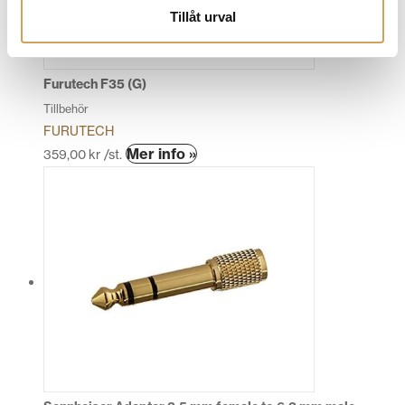
Tillåt urval
Furutech F35 (G)
Tillbehör
FURUTECH
Den
Mer info »
359,00
kr
/st.
här
produkten
har
flera
varianter.
De
olika
alternativen
kan
väljas
på
produktsidan