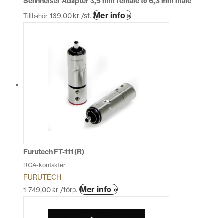
Sennheiser Adapter 3,5 mm female to 6,3 mm male
Mer info »
139,00
kr
/st.
Tillbehör
Furutech FT-111 (R)
RCA-kontakter
FURUTECH
Mer info »
1 749,00
kr
/förp.