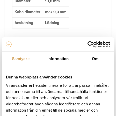
Diameter
13,8 mm
Kabeldiameter
max 9,3 mm
Anslutning
Lödning
Ytterligare information
Vikt
2,0 kg
Samtycke
Information
Om
Denna webbplats använder cookies
Varumärke
Vi använder enhetsidentifierare för att anpassa innehållet
FURUTECH
och annonserna till användarna, tillhandahålla funktioner
Vi erbjuder ett brett utbud av Furutech produkter som
för sociala medier och analysera vår trafik. Vi
är avsedda att förbättra och optimera din
vidarebefordrar även sådana identifierare och annan
musikupplevelse. Hos HiFi Experience har vi allt ifrån
information från din enhet till de sociala medier och
Furutech kablar och kontakter, till skivpuck och