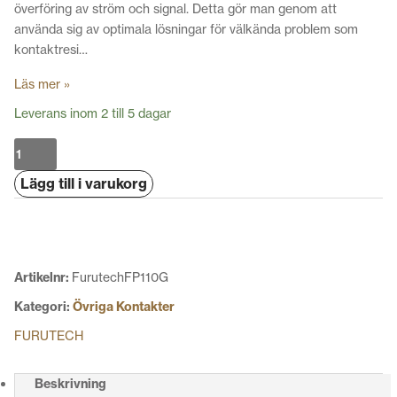
överföring av ström och signal. Detta gör man genom att
använda sig av optimala lösningar för välkända problem som
kontaktresi…
Läs mer »
Leverans inom 2 till 5 dagar
Furutech
FP-
Lägg till i varukorg
110
(G)
mängd
Artikelnr:
FurutechFP110G
Kategori:
Övriga Kontakter
FURUTECH
Beskrivning