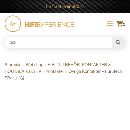
Fri frakt över 500 kr
0
Sök
efter:
Startsida
»
Webshop
»
HIFI-TILLBEHÖR, KONTAKTER &
HÖGTALARSTATIV
»
Kontakter
»
Övriga Kontakter
»
Furutech
FP-110 (G)