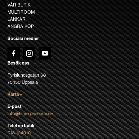
VÅR BUTIK
MULTIROOM
LÄNKAR
ÅNGRA KÖP
Sociala medier
Besök oss
Fyrislundsgatan 68
75450 Uppsala
Karta »
E-post
info@hifiexperience.se
Telefon butik
018-124010