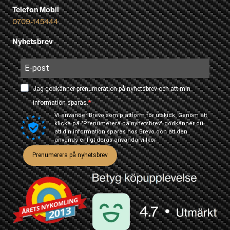
Telefon Mobil
0709-145444
Nyhetsbrev
Jag godkänner prenumeration på nyhetsbrev och att min
information sparas.
Vi använder Brevo som plattform för utskick. Genom att
klicka på "Prenumerera på nyhetsbrev" godkänner du
att din information sparas hos Brevo och att den
används enligt deras
användarvillkor
Prenumerera på nyhetsbrev