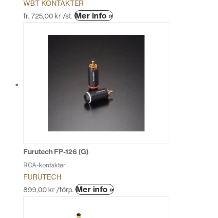
WBT KONTAKTER
Den
Mer info »
fr.
725,00
kr
/st.
här
produkten
har
flera
varianter.
De
olika
alternativen
kan
väljas
på
produktsidan
Furutech FP-126 (G)
RCA-kontakter
FURUTECH
Mer info »
899,00
kr
/förp.