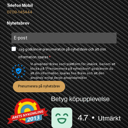
Telefon Mobil
0709-145444
Nyhetsbrev
Jag godkänner prenumeration på nyhetsbrev och att min
information sparas.
Vi använder Brevo som plattform för utskick. Genom att
klicka på "Prenumerera på nyhetsbrev" godkänner du
att din information sparas hos Brevo och att den
används enligt deras
användarvillkor
Prenumerera på nyhetsbrev