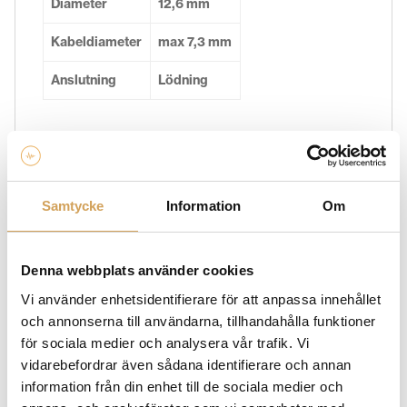
Diameter
12,6 mm
Kabeldiameter
max 7,3 mm
Anslutning
Lödning
Ytterligare information
Vikt
2,0 kg
Samtycke
Information
Om
Denna webbplats använder cookies
Varumärke
Vi använder enhetsidentifierare för att anpassa innehållet
FURUTECH
och annonserna till användarna, tillhandahålla funktioner
Vi erbjuder ett brett utbud av Furutech produkter som
för sociala medier och analysera vår trafik. Vi
är avsedda att förbättra och optimera din
vidarebefordrar även sådana identifierare och annan
musikupplevelse. Hos HiFi Experience har vi allt ifrån
information från din enhet till de sociala medier och
Furutech kablar och kontakter, till skivpuck och