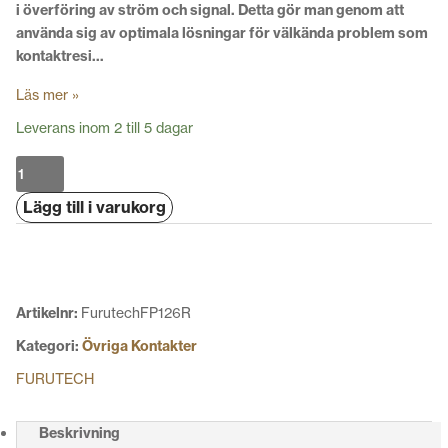
i överföring av ström och signal. Detta gör man genom att
använda sig av optimala lösningar för välkända problem som
kontaktresi…
Läs mer »
Leverans inom 2 till 5 dagar
Furutech
FP-
Lägg till i varukorg
126
(R)
mängd
Artikelnr:
FurutechFP126R
Kategori:
Övriga Kontakter
FURUTECH
Beskrivning