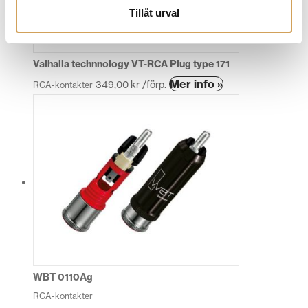
Tillåt urval
Valhalla technnology VT-RCA Plug type 171
Mer info »
349,00
kr
/förp.
RCA-kontakter
WBT 0110Ag
RCA-kontakter