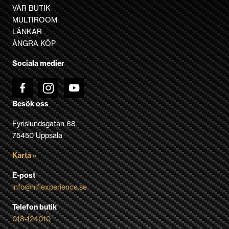
VÅR BUTIK
MULTIROOM
LÄNKAR
ÅNGRA KÖP
Sociala medier
Besök oss
Fyrislundsgatan 68
75450 Uppsala
Karta »
E-post
info@hifiexperience.se
Telefon butik
018-124010