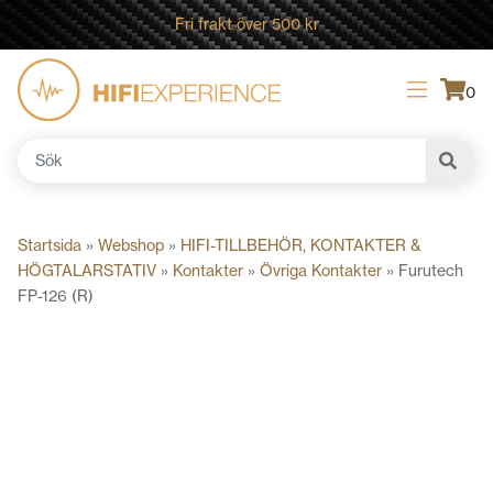
Fri frakt över 500 kr
0
Sök
efter:
Startsida
»
Webshop
»
HIFI-TILLBEHÖR, KONTAKTER &
HÖGTALARSTATIV
»
Kontakter
»
Övriga Kontakter
»
Furutech
FP-126 (R)