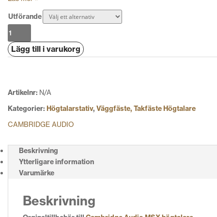
Utförande
Cambridge
Audio
Lägg till i varukorg
MSX
Tillbehör
mängd
Artikelnr:
N/A
Kategorier:
Högtalarstativ
,
Väggfäste, Takfäste Högtalare
CAMBRIDGE AUDIO
Beskrivning
Ytterligare information
Varumärke
Beskrivning