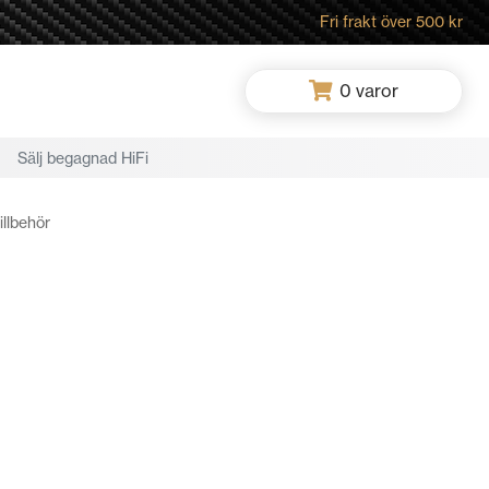
Fri frakt över 500 kr
0
varor
Sälj begagnad HiFi
llbehör