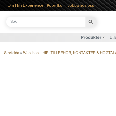
Om HiFi Experience
Köpvillkor
Jobba hos oss
Sök
efter:
Produkter
Utf
Startsida
»
Webshop
»
HIFI-TILLBEHÖR, KONTAKTER & HÖGTAL