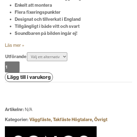
Enkelt att montera
Flera fixeringspunkter
Designat och tillverkat i England
Tillgängligt i både vitt och svart
Soundbaren på bilden ingår ej!
Läs mer »
Utförande
Flexson
Väggfäste
Lägg till i varukorg
för
Sonos
Arc
mängd
Artikelnr:
N/A
Kategorier:
Väggfäste, Takfäste Högtalare
,
Övrigt