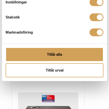
smidigt via appen. Vare sig du är ute efter en diskret
Inställningar
vägghögtalare, utomhushögtalare eller stabila
högtalarstativ kommer Sonos fylla ditt hem med ett
Statistik
fantastiskt ljud som passar lika bra till din filmkväll som
till fest.
Marknadsföring
Tillåt alla
Tillåt urval
Relaterade produkter