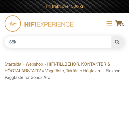
Fri frakt över 500 kr
0
Sök
efter:
Startsida
»
Webshop
»
HIFI-TILLBEHÖR, KONTAKTER &
HÖGTALARSTATIV
»
Väggfäste, Takfäste Högtalare
»
Flexson
Väggfäste för Sonos Arc