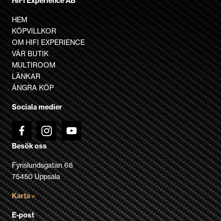
HiFi Experience AB
HEM
KÖPVILLKOR
OM HIFI EXPERIENCE
VÅR BUTIK
MULTIROOM
LÄNKAR
ÅNGRA KÖP
Sociala medier
Besök oss
Fyrislundsgatan 68
75450 Uppsala
Karta »
E-post