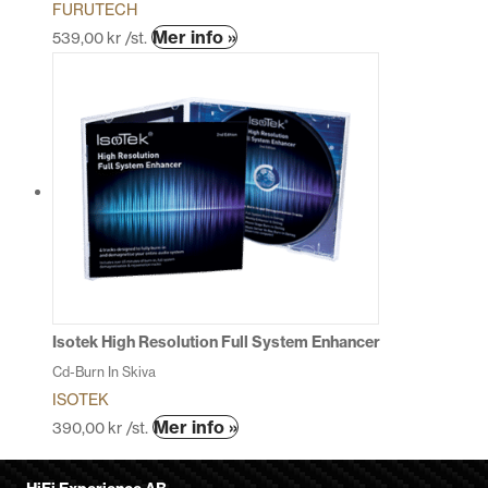
FURUTECH
Mer info »
539,00
kr
/st.
Isotek High Resolution Full System Enhancer
Cd-Burn In Skiva
ISOTEK
Mer info »
390,00
kr
/st.