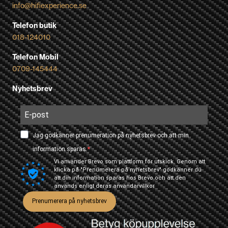
info@hifiexperience.se
Telefon butik
018-124010
Telefon Mobil
0709-145444
Nyhetsbrev
Jag godkänner prenumeration på nyhetsbrev och att min
information sparas.
Vi använder Brevo som plattform för utskick. Genom att
klicka på "Prenumerera på nyhetsbrev" godkänner du
att din information sparas hos Brevo och att den
används enligt deras
användarvillkor
Prenumerera på nyhetsbrev