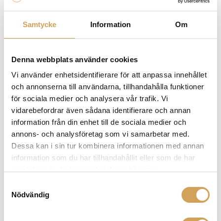
Ytterligare information
Samtycke
Information
Om
Mattsvart
,
Mattvit
Utförande
Denna webbplats använder cookies
Vi använder enhetsidentifierare för att anpassa innehållet
Varumärke
och annonserna till användarna, tillhandahålla funktioner
för sociala medier och analysera vår trafik. Vi
Sonos högtalare
vidarebefordrar även sådana identifierare och annan
Upplev Sonos högtalare hos HiFi Experience - känt för
information från din enhet till de sociala medier och
sina innovativa och trådlösa högtalare som ger en
annons- och analysföretag som vi samarbetar med.
imponerande ljudupplevelse i ditt hem. Utforska vårt
Dessa kan i sin tur kombinera informationen med annan
sortiment av Sonos högtalare, soundbars, subwoofers,
information som du har tillhandahållit eller som de har
streamer och nätverksförstärkare som är speciellt
samlat in när du har använt deras tjänster.
framtagna för att lyfta din musikupplevelse och ditt
Samtyckesval
hemmabiosystem.
Den stora styrkan med Sonos är
Nödvändig
det optimala multiroom-systemet där du enkelt
strömmar din favoritmusik från olika källor och styr allt