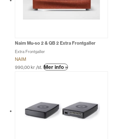
Naim Mu-so 2 & QB 2 Extra Frontgaller
Extra Frontgaller
NAIM
Den
Mer info »
990,00
kr
/st.
här
produkten
har
flera
varianter.
De
olika
alternativen
kan
väljas