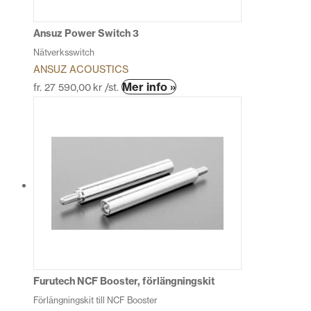
på
produktsidan
Ansuz Power Switch 3
Nätverksswitch
ANSUZ ACOUSTICS
Den
Mer info »
fr.
27 590,00
kr
/st.
här
produkten
har
flera
varianter.
De
olika
alternativen
kan
väljas
på
produktsidan
Furutech NCF Booster, förlängningskit
Förlängningskit till NCF Booster