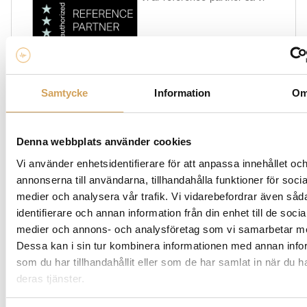
har tillgång till hela Pro-Jects sortiment. Här hittar du
ett brett urval av högkvalitativa ljudprodukter från ett
populärt varumärke inom hifi-världen som är känt för
Samtycke
Information
O
att leverera enastående ljudkvalitet och innovativ
design. I vår kategori hittar du allt från förstärkare och
skivspelare för vinylskivor, till skivpuck och DAC. Vi
Denna webbplats använder cookies
erbjuder också produkter för att hålla din spelare ren,
så som dammskydd och skivtvätt, samt tillbehör som
Vi använder enhetsidentifierare för att anpassa innehållet oc
nålvåg och drivrem. Så om du söker exceptionell
annonserna till användarna, tillhandahålla funktioner för socia
prestanda har Pro-Ject garanterat något för dig.
medier och analysera vår trafik. Vi vidarebefordrar även såd
Utforska vårt sortiment av Pro-Ject produkter och låt
identifierare och annan information från din enhet till de socia
oss hjälpa dig att ta din musikupplevelse till nästa nivå.
medier och annons- och analysföretag som vi samarbetar m
Dessa kan i sin tur kombinera informationen med annan info
som du har tillhandahållit eller som de har samlat in när du h
deras tjänster.