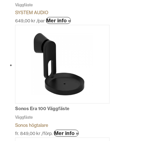
Väggfäste
SYSTEM AUDIO
Mer info »
649,00
kr
/par
Sonos Era 100 Väggfäste
Väggfäste
Sonos högtalare
Den
Mer info »
fr.
849,00
kr
/förp.
här