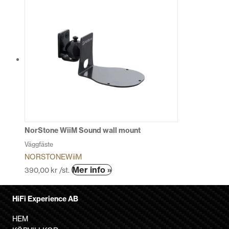
produkten
har
flera
varianter.
De
olika
alternativen
kan
väljas
på
produktsidan
NorStone WiiM Sound wall mount
Väggfäste
NORSTONE
WiiM
Den
Mer info »
390,00
kr
/st.
här
produkten
HiFi Experience AB
har
flera
HEM
varianter.