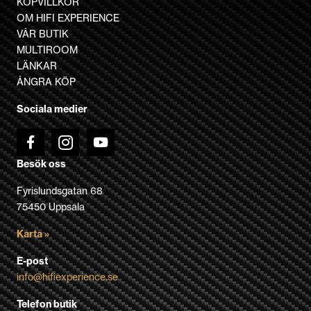
KÖPVILLKOR
De
OM HIFI EXPERIENCE
olika
VÅR BUTIK
alternativen
MULTIROOM
kan
LÄNKAR
väljas
ÅNGRA KÖP
på
Sociala medier
produktsidan
Besök oss
Fyrislundsgatan 68
75450 Uppsala
Karta »
E-post
info@hifiexperience.se
Telefon butik