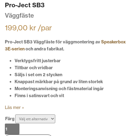
Pro-Ject SB3
Väggfäste
199,00
kr
/par
Pro-Ject SB3 Väggfäste för väggmontering av
Speakerbox
3E-serien
och andra fabrikat.
Verktygsfritt justerbar
Tiltbar och vridbar
Säljs i set om 2 stycken
Knappast märkbar på grund av liten storlek
Monteringsanvisning och fästmaterial ingår
Finns i satinsvart och vit
Läs mer »
Färg
Pro-
Ject