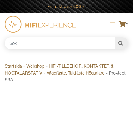
Fri frakt över 500 kr
0
Sök
efter:
Startsida
»
Webshop
»
HIFI-TILLBEHÖR, KONTAKTER &
HÖGTALARSTATIV
»
Väggfäste, Takfäste Högtalare
»
Pro-Ject
SB3