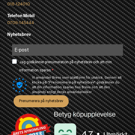
018-124010
Telefon Mobil
0709-145444
Nyhetsbrev
Jag godkänner prenumeration på nyhetsbrev och att min
information sparas.
Vi använder Brevo som plattform för utskick. Genom att
klicka på "Prenumerera på nyhetsbrev" godkänner du
att din information sparas hos Brevo och att den
används enligt deras
användarvillkor
Prenumerera på nyhetsbrev