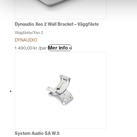
Dynaudio Xeo 2 Wall Bracket – Väggfäste
Väggfäste/Xeo 2
DYNAUDIO
Den
Mer info »
1 490,00
kr
/par
här
produkten
har
flera
varianter.
De
olika
alternativen
kan
väljas
på
produktsidan
System Audio SA W.5