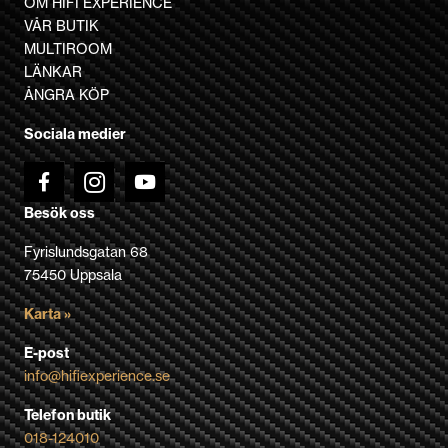
OM HIFI EXPERIENCE
olika
VÅR BUTIK
alternativen
MULTIROOM
kan
LÄNKAR
väljas
ÅNGRA KÖP
på
Sociala medier
produktsidan
Besök oss
Fyrislundsgatan 68
75450 Uppsala
Karta »
E-post
info@hifiexperience.se
Telefon butik
018-124010