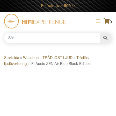
Fri frakt över 500 kr
0
Sök
efter:
Startsida
»
Webshop
»
TRÅDLÖST LJUD
»
Trådlös
ljudöverföring
»
iFi Audio ZEN Air Blue Black Edition