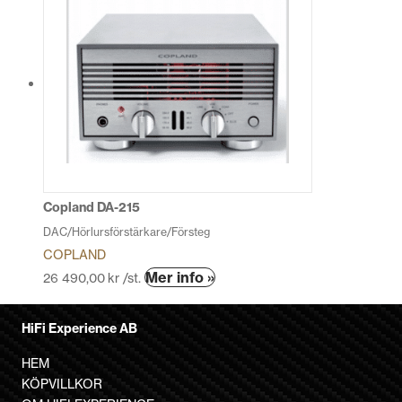
har
flera
varianter.
De
olika
alternativen
kan
väljas
på
produktsidan
Copland DA-215
DAC/Hörlursförstärkare/Försteg
COPLAND
Den
Mer info »
26 490,00
kr
/st.
här
produkten
HiFi Experience AB
har
flera
HEM
varianter.
KÖPVILLKOR
De