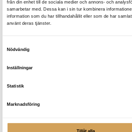
från din enhet till de sociala medier och annons- och analysf
samarbetar med. Dessa kan i sin tur kombinera informatio
information som du har tillhandahållit eller som de har samlat
Primare Pre35 Prisma DM36
använt deras tjänster.
Försteg/DAC/Streamer
PRIMARE
Den
Mer info »
55 990,00
kr
54 900,00
kr
/st.
Samtyckesval
här
Nödvändig
produkten
har
flera
Inställningar
varianter.
De
olika
Statistik
alternativen
kan
Marknadsföring
väljas
på
produktsidan
Primare Pre35 Dac DM36
Försteg/DAC
Tillåt alla