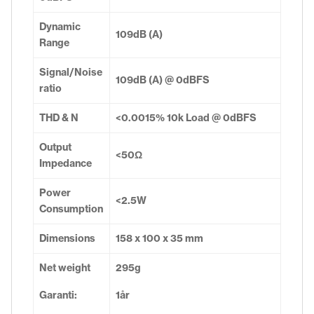
Dynamic
109dB (A)
Range
Signal/Noise
109dB (A) @ 0dBFS
ratio
THD & N
<0.0015% 10k Load @ 0dBFS
Output
<50Ω
Impedance
Power
<2.5W
Consumption
Dimensions
158 x 100 x 35 mm
Net weight
295g
Garanti:
1år