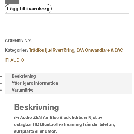
Audio
Lägg till i varukorg
ZEN
Air
Blue
Black
Edition
Artikelnr:
N/A
mängd
Kategorier:
Trådlös ljudöverföring
,
D/A Omvandlare & DAC
iFi AUDIO
Beskrivning
Ytterligare information
Varumärke
Beskrivning
iFi Audio ZEN Air Blue Black Edition: Njut
av
oslagbar HD Bluetooth-streaming från din telefon,
surfplatta eller dator.