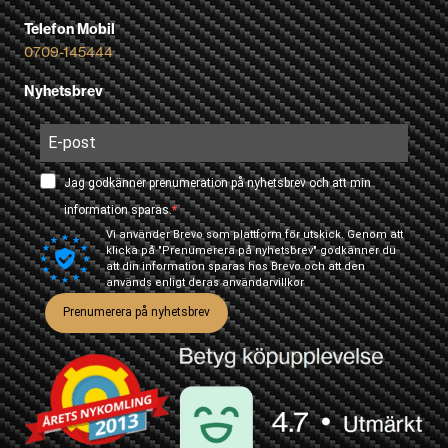
Telefon Mobil
0709-145444
Nyhetsbrev
Jag godkänner prenumeration på nyhetsbrev och att min
information sparas.
Vi använder Brevo som plattform för utskick. Genom att
klicka på "Prenumerera på nyhetsbrev" godkänner du
att din information sparas hos Brevo och att den
används enligt deras
användarvillkor
Prenumerera på nyhetsbrev