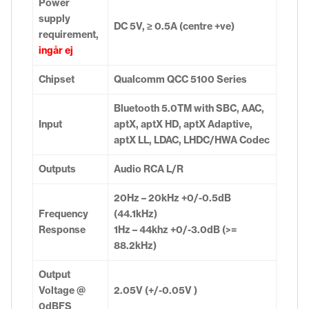
Power
supply
DC 5V, ≥ 0.5A (centre +ve)
requirement,
ingår ej
Chipset
Qualcomm QCC 5100 Series
Bluetooth 5.0TM with SBC, AAC,
Input
aptX, aptX HD, aptX Adaptive,
aptX LL, LDAC, LHDC/HWA Codec
Outputs
Audio RCA L/R
20Hz – 20kHz +0/-0.5dB
Frequency
(44.1kHz)
Response
1Hz – 44khz +0/-3.0dB (>=
88.2kHz)
Output
Voltage @
2.05V (+/-0.05V )
0dBFS