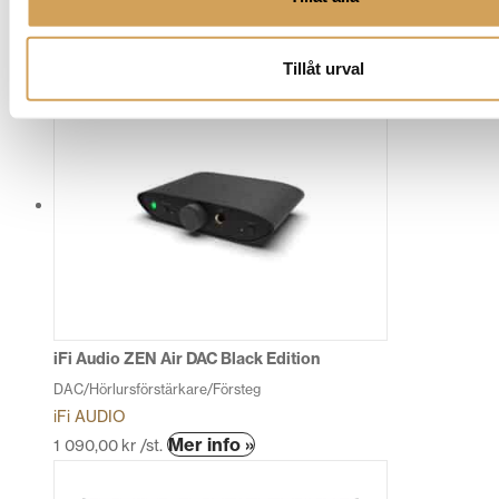
PRIMARE
Den
Mer info »
49 990,00
kr
/st.
Tillåt urval
här
produkten
har
flera
varianter.
De
olika
alternativen
kan
väljas
på
produktsidan
iFi Audio ZEN Air DAC Black Edition
DAC/Hörlursförstärkare/Försteg
iFi AUDIO
Den
Mer info »
1 090,00
kr
/st.
här
produkten