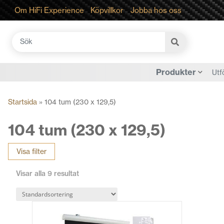
Om HiFi Experience
Köpvillkor
Jobba hos oss
Sök
efter:
Produkter
Utf
Startsida
»
104 tum (230 x 129,5)
104 tum (230 x 129,5)
Visa filter
Visar alla 9 resultat