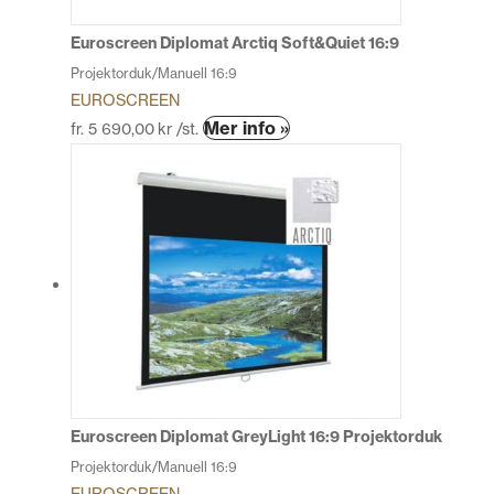
på
produktsidan
Euroscreen Diplomat Arctiq Soft&Quiet 16:9
Projektorduk/Manuell 16:9
EUROSCREEN
Den
Mer info »
fr.
5 690,00
kr
/st.
här
produkten
har
flera
varianter.
De
olika
alternativen
kan
väljas
på
produktsidan
Euroscreen Diplomat GreyLight 16:9 Projektorduk
Projektorduk/Manuell 16:9