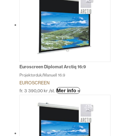
Euroscreen Diplomat Arctiq 16:9
Projektorduk/Manuell 16:9
EUROSCREEN
Den
Mer info »
fr.
3 390,00
kr
/st.
här
produkten
har
flera
varianter.
De