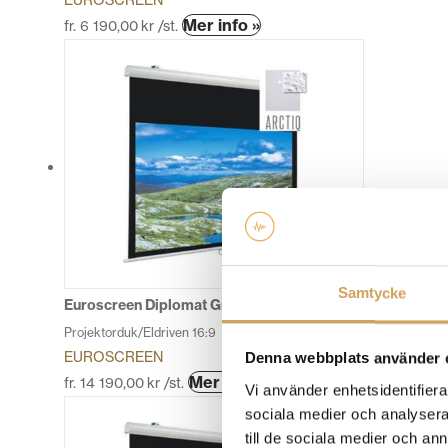
EUROSCREEN
Den
Mer info »
fr.
6 190,00
kr
/st.
här
produkten
har
flera
varianter.
De
olika
alternativen
kan
väljas
på
Samtycke
produktsidan
Euroscreen Diplomat GreyLight Smart ER 16:9
Projektorduk/Eldriven 16:9
EUROSCREEN
Denna webbplats använder 
Den
Mer info »
fr.
14 190,00
kr
/st.
Vi använder enhetsidentifierar
här
sociala medier och analysera 
produkten
till de sociala medier och a