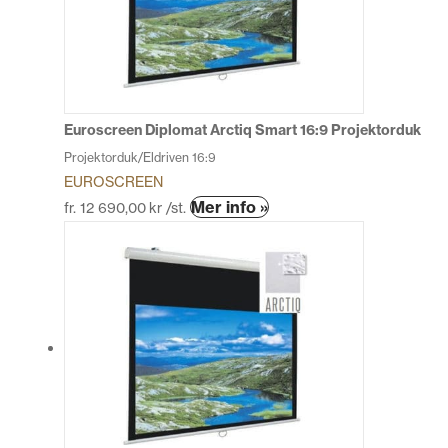
olika
alternativen
kan
väljas
på
produktsidan
Euroscreen Diplomat Arctiq Smart 16:9 Projektorduk
Projektorduk/Eldriven 16:9
EUROSCREEN
Den
Mer info »
fr.
12 690,00
kr
/st.
här
produkten
har
flera
varianter.
De
olika
alternativen
kan
väljas