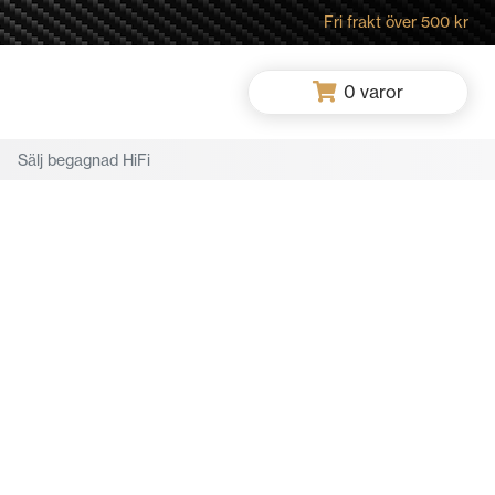
Fri frakt över 500 kr
0
varor
Sälj begagnad HiFi