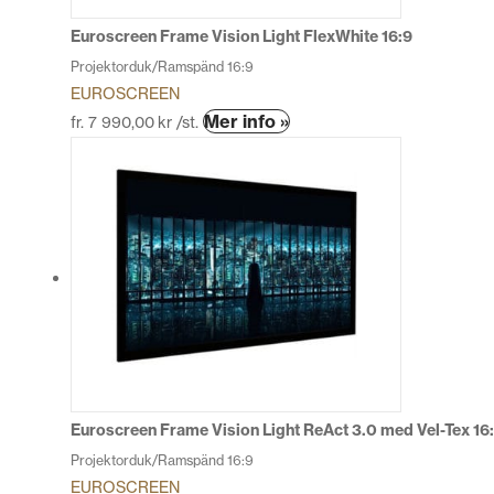
på
produktsidan
Euroscreen Frame Vision Light FlexWhite 16:9
Projektorduk/Ramspänd 16:9
EUROSCREEN
Den
Mer info »
fr.
7 990,00
kr
/st.
här
produkten
har
flera
varianter.
De
olika
alternativen
kan
väljas
på
produktsidan
Euroscreen Frame Vision Light ReAct 3.0 med Vel-Tex 16
Projektorduk/Ramspänd 16:9
EUROSCREEN