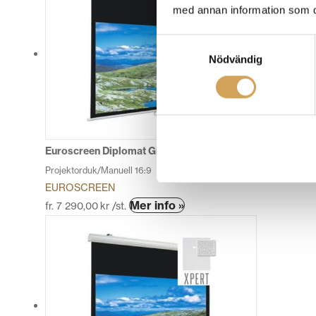
har
med annan information som du 
flera
varianter.
Samtyckesval
De
Nödvändig
olika
alternativen
kan
väljas
på
produktsidan
Euroscreen Diplomat GreyLight Soft&Quiet 16:9
Projektorduk/Manuell 16:9
EUROSCREEN
Den
Mer info »
fr.
7 290,00
kr
/st.
här
produkten
har
flera
varianter.
De