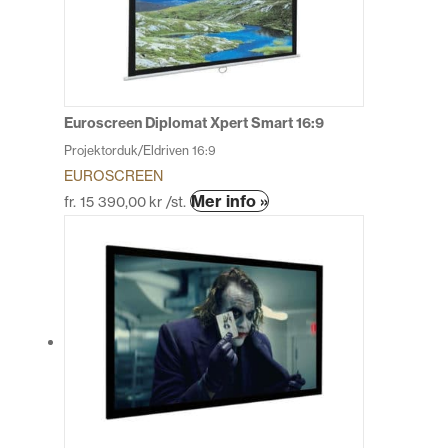
olika
alternativen
kan
väljas
på
produktsidan
Euroscreen Diplomat Xpert Smart 16:9
Projektorduk/Eldriven 16:9
EUROSCREEN
Den
Mer info »
fr.
15 390,00
kr
/st.
här
produkten
har
flera
varianter.
De
olika
alternativen
kan
väljas