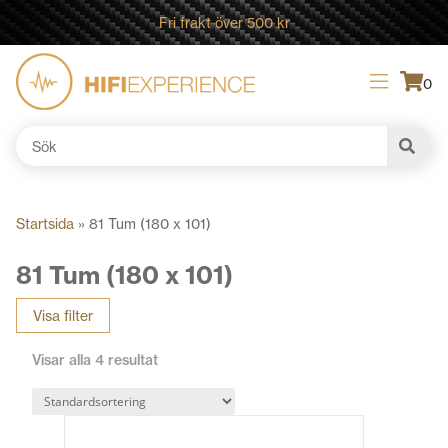
Fri frakt över 500 kr
0
Sök
efter:
Startsida
»
81 Tum (180 x 101)
81 Tum (180 x 101)
Visa filter
Visar alla 4 resultat