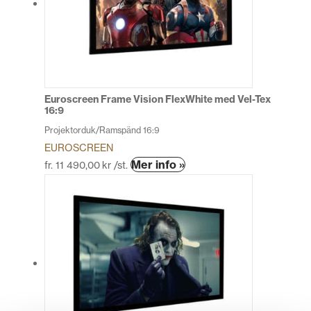
olika
alternativen
kan
väljas
på
produktsidan
Euroscreen Frame Vision FlexWhite med Vel-Tex
16:9
Projektorduk/Ramspänd 16:9
EUROSCREEN
Den
Mer info »
fr.
11 490,00
kr
/st.
här
produkten
har
flera
varianter.
De
olika
alternativen
kan