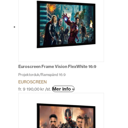
Euroscreen Frame Vision FlexWhite 16:9
Projektorduk/Ramspänd 16:9
EUROSCREEN
Den
Mer info »
fr.
9 190,00
kr
/st.
här
produkten
har
flera
varianter.
De