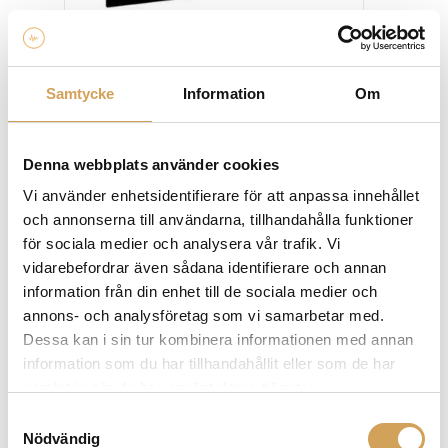
väljas
på
produktsidan
Euroscreen Frame Vision Light FlexWhite 16:9
Samtycke
Information
Om
Projektorduk/Ramspänd 16:9
EUROSCREEN
Den
Mer info »
fr.
7 990,00
kr
/st.
Denna webbplats använder cookies
här
produkten
Vi använder enhetsidentifierare för att anpassa innehållet
har
och annonserna till användarna, tillhandahålla funktioner
flera
för sociala medier och analysera vår trafik. Vi
varianter.
vidarebefordrar även sådana identifierare och annan
De
information från din enhet till de sociala medier och
olika
annons- och analysföretag som vi samarbetar med.
alternativen
Dessa kan i sin tur kombinera informationen med annan
kan
information som du har tillhandahållit eller som de har
väljas
samlat in när du har använt deras tjänster.
på
Samtyckesval
produktsidan
Euroscreen Frame Vision Light ReAct 3.0 med Vel-
Nödvändig
Tex 16:9