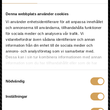
OM HIFI EXPERIENCE
olika
VÅR BUTIK
alternativen
MULTIROOM
Denna webbplats använder cookies
kan
LÄNKAR
Vi använder enhetsidentifierare för att anpassa innehållet
väljas
ÅNGRA KÖP
på
och annonserna till användarna, tillhandahålla funktioner
Sociala medier
produktsidan
för sociala medier och analysera vår trafik. Vi
vidarebefordrar även sådana identifierare och annan
information från din enhet till de sociala medier och
annons- och analysföretag som vi samarbetar med.
Besök oss
Dessa kan i sin tur kombinera informationen med annan
Fyrislundsgatan 68
information som du har tillhandahållit eller som de har
75450 Uppsala
samlat in när du har använt deras tjänster.
Samtyckesval
Karta »
Nödvändig
E-post
info@hifiexperience.se
Inställningar
Telefon butik
018-124010