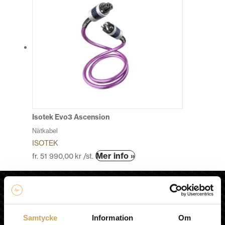
Isotek Evo3 Ascension
Nätkabel
ISOTEK
Den
Mer info »
fr.
51 990,00
kr
/st.
här
produkten
HiFi Experience AB
har
flera
HEM
varianter.
KÖPVILLKOR
Samtycke
Information
Om
De