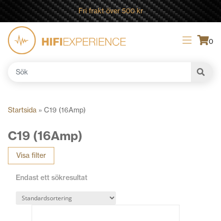
Fri frakt över 500 kr
0
Sök
efter:
Startsida
»
C19 (16Amp)
C19 (16Amp)
Visa filter
Endast ett sökresultat