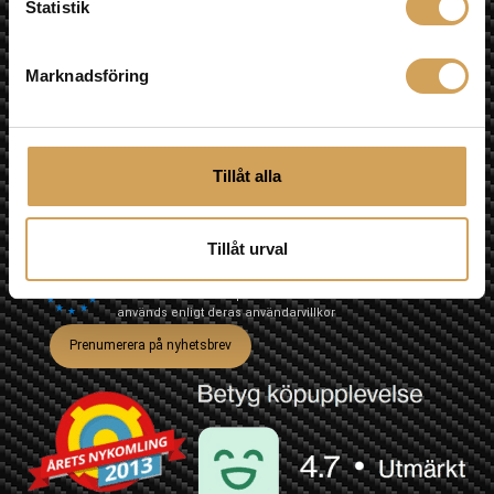
Statistik
Telefon Mobil
0709-145444
Marknadsföring
Nyhetsbrev
Tillåt alla
Jag godkänner prenumeration på nyhetsbrev och att min
information sparas.
Tillåt urval
Vi använder Brevo som plattform för utskick. Genom att
klicka på "Prenumerera på nyhetsbrev" godkänner du
att din information sparas hos Brevo och att den
används enligt deras
användarvillkor
Prenumerera på nyhetsbrev