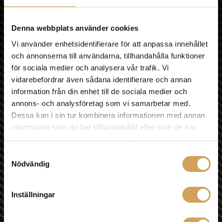
OM HIFI EXPERIENCE
olika
VÅR BUTIK
alternativen
MULTIROOM
Denna webbplats använder cookies
kan
LÄNKAR
Vi använder enhetsidentifierare för att anpassa innehållet
väljas
ÅNGRA KÖP
på
och annonserna till användarna, tillhandahålla funktioner
Sociala medier
produktsidan
för sociala medier och analysera vår trafik. Vi
vidarebefordrar även sådana identifierare och annan
information från din enhet till de sociala medier och
annons- och analysföretag som vi samarbetar med.
Besök oss
Dessa kan i sin tur kombinera informationen med annan
Fyrislundsgatan 68
information som du har tillhandahållit eller som de har
75450 Uppsala
samlat in när du har använt deras tjänster.
Samtyckesval
Karta »
Nödvändig
E-post
info@hifiexperience.se
Inställningar
Telefon butik
018-124010