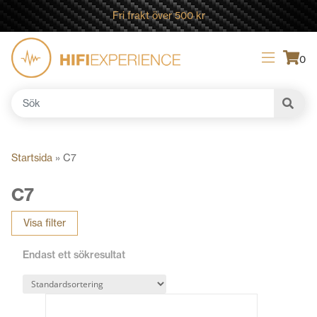
Fri frakt över 500 kr
0
Sök
efter:
Startsida
»
C7
C7
Visa filter
Endast ett sökresultat