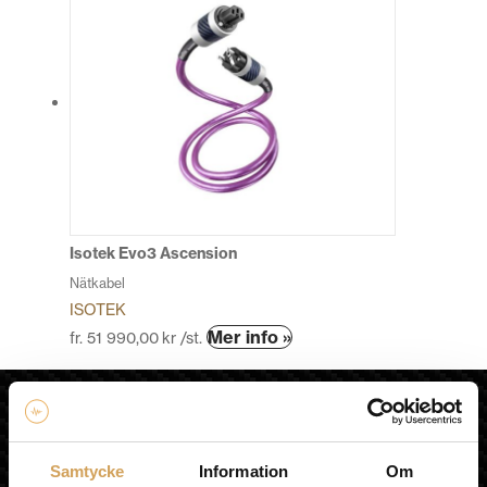
Isotek Evo3 Ascension
Nätkabel
ISOTEK
Den
Mer info »
fr.
51 990,00
kr
/st.
här
produkten
HiFi Experience AB
har
flera
HEM
varianter.
KÖPVILLKOR
Samtycke
Information
Om
De