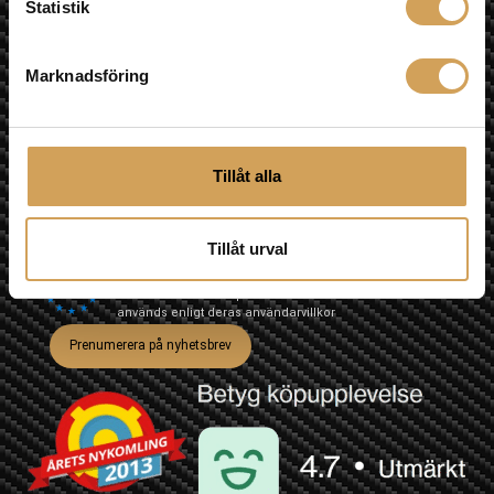
Statistik
Telefon Mobil
0709-145444
Marknadsföring
Nyhetsbrev
Tillåt alla
Jag godkänner prenumeration på nyhetsbrev och att min
information sparas.
Tillåt urval
Vi använder Brevo som plattform för utskick. Genom att
klicka på "Prenumerera på nyhetsbrev" godkänner du
att din information sparas hos Brevo och att den
används enligt deras
användarvillkor
Prenumerera på nyhetsbrev