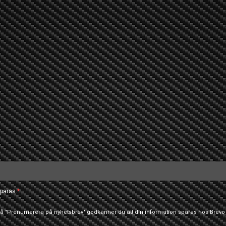
paras.
 på "Prenumerera på nyhetsbrev" godkänner du att din information sparas hos Brevo