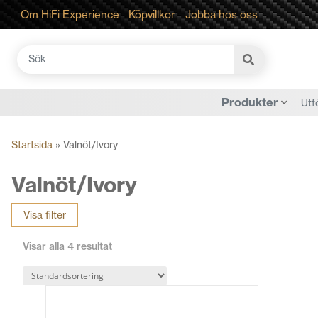
Om HiFi Experience
Köpvillkor
Jobba hos oss
Sök
efter:
Produkter
Utf
Startsida
»
Valnöt/Ivory
Valnöt/Ivory
Visa filter
Visar alla 4 resultat