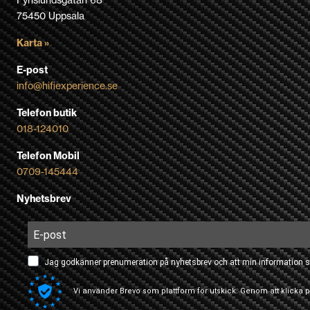
Fyrislundsgatan 68
75450 Uppsala
Karta »
E-post
info@hifiexperience.se
Telefon butik
018-124010
Telefon Mobil
0709-145444
Nyhetsbrev
Jag godkänner prenumeration på nyhetsbrev och att min information s
Vi använder Brevo som plattform för utskick. Genom att klicka