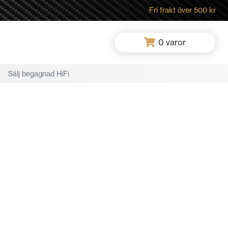
Fri frakt över 500 kr
0
varor
Sälj begagnad HiFi