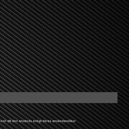
 och att den används enligt deras
användarvillkor