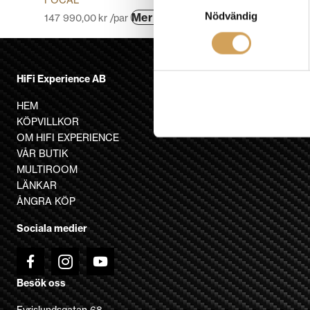
FOCAL
Den
Nödvändig
Mer info »
147 990,00
kr
/par
här
produkten
har
HiFi Experience AB
flera
varianter.
HEM
De
KÖPVILLKOR
olika
OM HIFI EXPERIENCE
alternativen
VÅR BUTIK
kan
MULTIROOM
väljas
LÄNKAR
på
ÅNGRA KÖP
produktsidan
Sociala medier
Besök oss