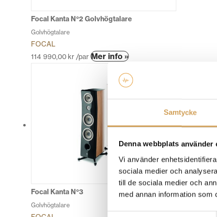
på
produktsidan
Focal Kanta N°2 Golvhögtalare
Golvhögtalare
FOCAL
Den
Mer info »
114 990,00
kr
/par
här
produkten
har
flera
varianter.
Samtycke
De
olika
alternativen
Denna webbplats använder 
kan
Vi använder enhetsidentifierar
väljas
sociala medier och analysera 
på
till de sociala medier och a
produktsidan
Focal Kanta N°3
med annan information som du 
Golvhögtalare
Samtyckesval