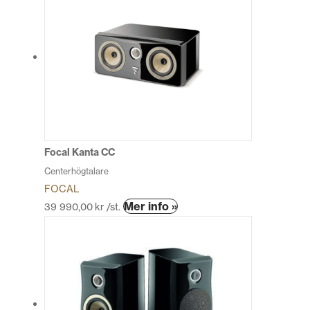
Focal Kanta CC
Centerhögtalare
FOCAL
Den
Mer info »
39 990,00
kr
/st.
här
produkten
har
flera
varianter.
De