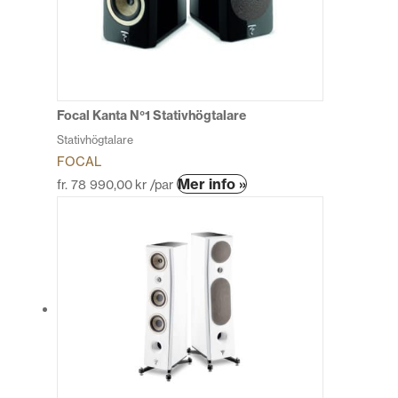
olika
alternativen
kan
väljas
på
produktsidan
Focal Kanta N°1 Stativhögtalare
Stativhögtalare
FOCAL
Den
Mer info »
fr.
78 990,00
kr
/par
här
produkten
har
flera
varianter.
De
olika
alternativen
kan
väljas