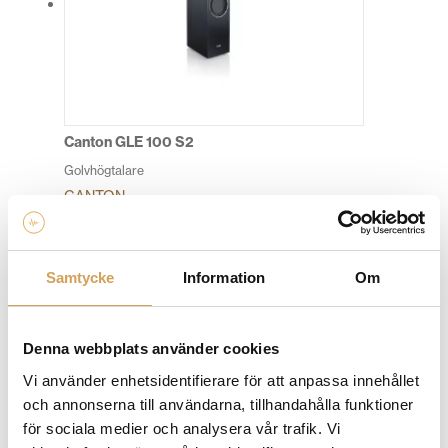
olika
alternativen
kan
väljas
på
produktsidan
Canton GLE 100 S2
Golvhögtalare
CANTON
Den
Mer info »
23 990,00
kr
/par
här
produkten
Samtycke
Information
Om
har
flera
varianter.
Denna webbplats använder cookies
De
olika
Vi använder enhetsidentifierare för att anpassa innehållet
alternativen
och annonserna till användarna, tillhandahålla funktioner
kan
för sociala medier och analysera vår trafik. Vi
väljas