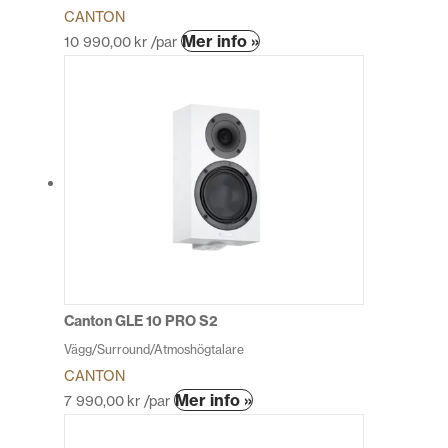
CANTON
Den
Mer info »
10 990,00
kr
/par
här
produkten
har
flera
varianter.
De
olika
alternativen
kan
väljas
på
produktsidan
Canton GLE 10 PRO S2
Vägg/Surround/Atmoshögtalare
CANTON
Den
Mer info »
7 990,00
kr
/par
här
produkten