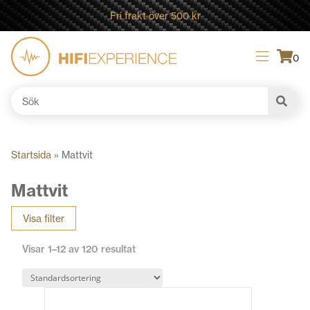
Fri frakt över 500 kr
0
Sök
efter:
Startsida
»
Mattvit
Mattvit
Visa filter
Visar 1–12 av 120 resultat