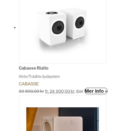
Cabasse Rialto
Aktiv/Trådlös-ljudsystem
CABASSE
Den
Mer info »
39 890,00
kr
fr.
24 900,00
kr
/par
här
produkten
har
flera
varianter.
De