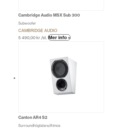
väljas
på
produktsidan
Cambridge Audio MSX Sub 300
Subwoofer
CAMBRIDGE AUDIO
Den
Mer info »
5 490,00
kr
/st.
här
produkten
har
flera
varianter.
De
olika
alternativen
kan
väljas
på
produktsidan
Canton AR4 S2
Surroundhögtalare/Atmos