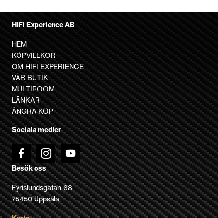
på
produktsidan
HiFi Experience AB
HEM
KÖPVILLKOR
OM HIFI EXPERIENCE
VÅR BUTIK
MULTIROOM
LÄNKAR
ÅNGRA KÖP
Sociala medier
Besök oss
Fyrislundsgatan 68
75450 Uppsala
Karta »