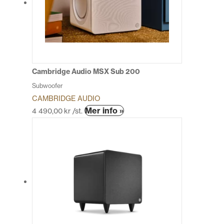
olika
alternativen
kan
väljas
på
produktsida
Cambridge Audio MSX Sub 200
Subwoofer
CAMBRIDGE AUDIO
Den
Mer info »
4 490,00
kr
/st.
här
produkten
har
flera
varianter.
De
olika
alternativen
kan