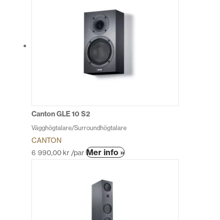
har
flera
varianter.
De
olika
alternativen
kan
väljas
på
produktsidan
Canton GLE 10 S2
Vägghögtalare/Surroundhögtalare
CANTON
Den
Mer info »
6 990,00
kr
/par
här
produkten
har
flera
varianter.
De