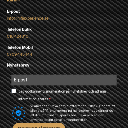
E-post
info@hifiexperience.se
Telefon butik
018-124010
Telefon Mobil
0709-145444
Nyhetsbrev
Jag godkänner prenumeration på nyhetsbrev och att min
information sparas.
Vi använder Brevo som plattform för utskick. Genom att
klicka på "Prenumerera på nyhetsbrev" godkänner du
att din information sparas hos Brevo och att den
används enligt deras
användarvillkor