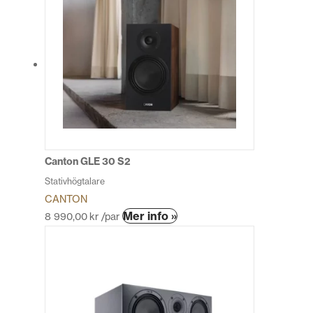
har
flera
varianter.
De
olika
alternativen
kan
väljas
på
produktsidan
Canton GLE 30 S2
Stativhögtalare
CANTON
Den
Mer info »
8 990,00
kr
/par
här
produkten
har
flera
varianter.
De