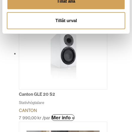
Tillåt alla
CANTON
Den
Mer info »
5 490,00
kr
/st.
här
Tillåt urval
produkten
har
flera
varianter.
De
olika
alternativen
kan
väljas
på
produktsidan
Canton GLE 20 S2
Stativhögtalare
CANTON
Den
Mer info »
7 990,00
kr
/par
här
produkten