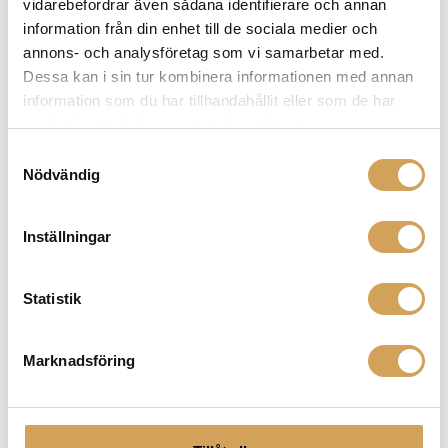
vidarebefordrar även sådana identifierare och annan
på
information från din enhet till de sociala medier och
produktsidan
Canton GLE 15 PRO S2
annons- och analysföretag som vi samarbetar med.
Dessa kan i sin tur kombinera informationen med annan
Vägg/ Surround/ Centerhögtalare
information som du har tillhandahållit eller som de har
CANTON
samlat in när du har använt deras tjänster.
Den
Mer info »
5 990,00
kr
/st.
här
Samtyckesval
produkten
Nödvändig
har
flera
Inställningar
varianter.
De
olika
Statistik
alternativen
kan
väljas
Marknadsföring
på
produktsidan
Canton GLE 15 S2
Vägg/ Surround/ Centerhögtalare