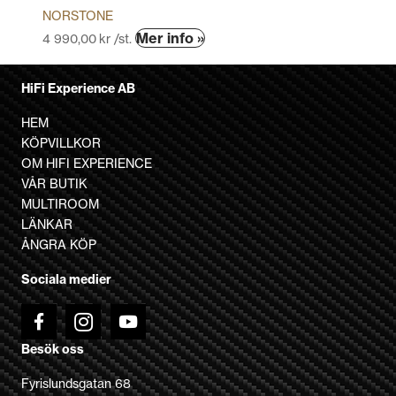
NORSTONE
Den
Mer info »
4 990,00
kr
/st.
här
produkten
HiFi Experience AB
har
flera
HEM
varianter.
KÖPVILLKOR
De
OM HIFI EXPERIENCE
olika
VÅR BUTIK
alternativen
MULTIROOM
kan
LÄNKAR
väljas
ÅNGRA KÖP
på
Sociala medier
produktsidan
Besök oss
Fyrislundsgatan 68