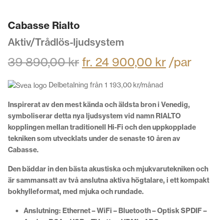
Cabasse Rialto
Aktiv/Trådlös-ljudsystem
39 890,00
kr
fr.
24 900,00
kr
/par
Delbetalning från
1 193,00
kr
/månad
Inspirerat av den mest kända och äldsta bron i Venedig,
symboliserar detta nya ljudsystem vid namn RIALTO
kopplingen mellan traditionell Hi-Fi och den uppkopplade
tekniken som utvecklats under de senaste 10 åren av
Cabasse.
Den bäddar in den bästa akustiska och mjukvarutekniken och
är sammansatt av två anslutna aktiva högtalare, i ett kompakt
bokhylleformat, med mjuka och rundade.
Anslutning: Ethernet – WiFi – Bluetooth – Optisk SPDIF –