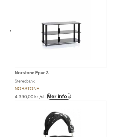
Norstone Epur 3
Stereobänk
NORSTONE
Den
Mer info »
4 390,00
kr
/st.
här
produkten
har
flera
varianter.