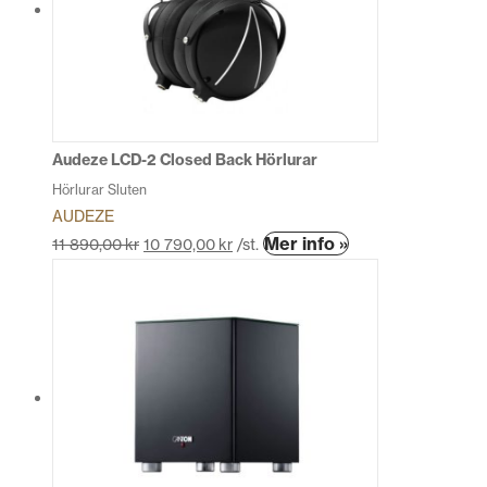
De
olika
alternativen
kan
väljas
på
produktsidan
Audeze LCD-2 Closed Back Hörlurar
Hörlurar Sluten
AUDEZE
Den
Mer info »
11 890,00
kr
10 790,00
kr
/st.
här
produkten
har
flera
varianter.
De
olika
alternativen
kan