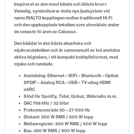
Inspirerat av den mest kända och äldsta bron i
Venedig, symboliserar detta nya ljudsystem vid
namn RIALTO kopplingen mellan traditionell Hi-Fi
och den uppkopplade tekniken som utvecklats under
de senaste 10 åren av Cabasse.
Den bäddar in den bästa akustiska och
mjukvarutekniken och är sammansatt av två anslutna
aktiva högtalare, i ett kompakt bokhylleformat, med
mjuka och rundade.
Anslutning: Ethernet – WiFi – Bluetooth – Optisk
SPDIF – Analog RCA – USB – TV-uttag HDMI
eARC
Stöd för Spotify, Tidal, Qobuz, Webradio m.m.
DAC 768 kHz / 32 bitar
Frekvensområde 30 – 27 000 Hz
Diskant: 300 W RMS / 600 W topp
Mellanregister: 300 W RMS / 600 W topp
Bas: 450 W RMS / 900 W topp