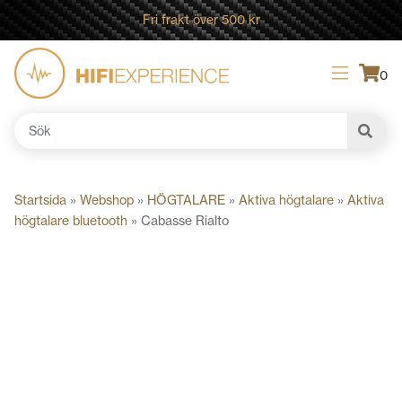
Fri frakt över 500 kr
0
Sök
efter:
Startsida
»
Webshop
»
HÖGTALARE
»
Aktiva högtalare
»
Aktiva
högtalare bluetooth
»
Cabasse Rialto