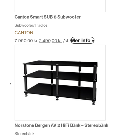
väljas
på
produktsidan
Canton Smart SUB 8 Subwoofer
Subwoofer/Trådlös
CANTON
Den
Mer info »
7 990,00
kr
7 490,00
kr
/st.
här
produkten
har
flera
varianter.
De
olika
alternativen
kan
väljas
på
produktsidan
Norstone Bergen AV 2 HiFi Bänk – Stereobänk
Stereobänk