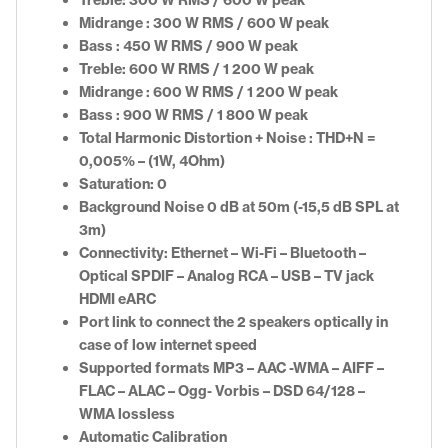
Midrange : 300 W RMS / 600 W peak
Bass : 450 W RMS / 900 W peak
Treble: 600 W RMS / 1 200 W peak
Midrange : 600 W RMS / 1 200 W peak
Bass : 900 W RMS / 1 800 W peak
Total Harmonic Distortion + Noise : THD+N =
0,005% – (1W, 4Ohm)
Saturation: 0
Background Noise 0 dB at 50m (-15,5 dB SPL at
3m)
Connectivity: Ethernet – Wi-Fi – Bluetooth –
Optical SPDIF – Analog RCA – USB – TV jack
HDMI eARC
Port link to connect the 2 speakers optically in
case of low internet speed
Supported formats MP3 – AAC -WMA – AIFF –
FLAC – ALAC – Ogg- Vorbis – DSD 64/128 –
WMA lossless
Automatic Calibration