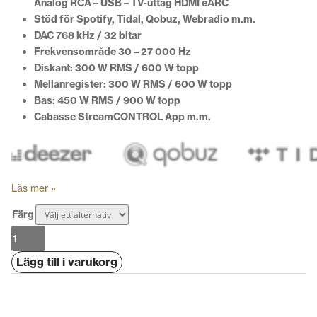
Analog RCA – USB – TV-uttag HDMI eARC
Stöd för Spotify, Tidal, Qobuz, Webradio m.m.
DAC 768 kHz / 32 bitar
Frekvensområde 30 – 27 000 Hz
Diskant: 300 W RMS / 600 W topp
Mellanregister: 300 W RMS / 600 W topp
Bas: 450 W RMS / 900 W topp
Cabasse StreamCONTROL App m.m.
Läs mer »
Färg
Cabasse
Rialto
Lägg till i varukorg
mängd