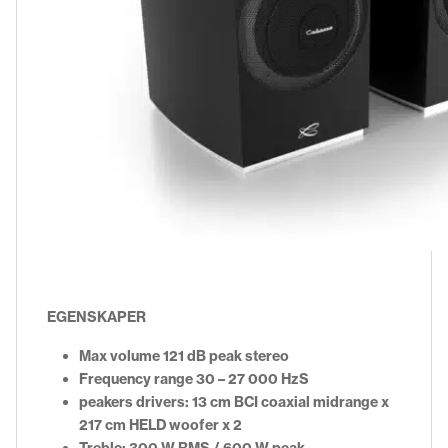
EGENSKAPER
Max volume 121 dB peak stereo
Frequency range 30 – 27 000 HzS
peakers drivers: 13 cm BCI coaxial midrange x
217 cm HELD woofer x 2
Treble: 300 W RMS / 600 W peak