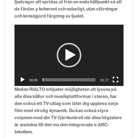
ljudvågor att spridas ut från en enda källpunkt så att
de färdas y koherent och naturligt, utan störningar
och konstgjord färgning av ljudet.
Videospelare
00:00
01:17
Medan RIALTO erbjuder möjligheten att lyssna på
alla dina källor och musikplattformar i stereo, har
den också ett TV-uttag som låter dig uppleva varje
film med otrolig dynamik. Du kan också styra
volymen med din TV-fjärrkontroll när dina högtalare
är anslutna till den via den integrerade e-ARC-
tekniken.