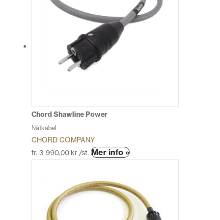
Chord Shawline Power
Nätkabel
CHORD COMPANY
Den
Mer info »
fr.
3 990,00
kr
/st.
här
produkten
har
flera
varianter.
De