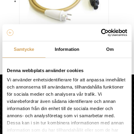
olika
alternativen
kan
väljas
på
produktsidan
Van Den Hul Mainsstream Hybrid
Samtycke
Information
Om
Nätkabel
VAN DEN HUL
Den
Mer info »
fr.
4 990,00
kr
/st.
Denna webbplats använder cookies
här
produkten
Vi använder enhetsidentifierare för att anpassa innehållet
HiFi Experience AB
har
och annonserna till användarna, tillhandahålla funktioner
flera
för sociala medier och analysera vår trafik. Vi
HEM
varianter.
KÖPVILLKOR
vidarebefordrar även sådana identifierare och annan
De
OM HIFI EXPERIENCE
information från din enhet till de sociala medier och
olika
VÅR BUTIK
annons- och analysföretag som vi samarbetar med.
alternativen
MULTIROOM
Dessa kan i sin tur kombinera informationen med annan
kan
LÄNKAR
information som du har tillhandahållit eller som de har
väljas