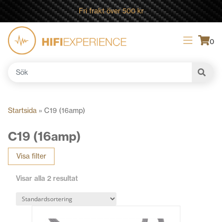
Fri frakt över 500 kr
0
Sök
efter:
Startsida
»
C19 (16amp)
C19 (16amp)
Visa filter
Visar alla 2 resultat