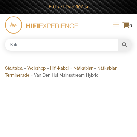
Fri frakt över 500 kr
0
Sök
efter:
Startsida
»
Webshop
»
Hifi-kabel
»
Nätkablar
»
Nätkablar
Terminerade
»
Van Den Hul Mainsstream Hybrid