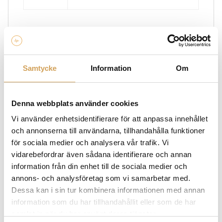
Ytterligare information
Vikt
2,0 kg
Samtycke
Information
Om
1,5 Meter
,
2 Meter
,
2,5 Meter
Längd
C15 Standard
,
C19 (16amp)
Kontakt
Denna webbplats använder cookies
Vi använder enhetsidentifierare för att anpassa innehållet
och annonserna till användarna, tillhandahålla funktioner
för sociala medier och analysera vår trafik. Vi
Varumärke
vidarebefordrar även sådana identifierare och annan
VAN DEN HUL
information från din enhet till de sociala medier och
annons- och analysföretag som vi samarbetar med.
När du är ute efter högkvalitativa ljudkablar och
Dessa kan i sin tur kombinera informationen med annan
pickups är Van den Hul rätt varumärke för dig. Med
information som du har tillhandahållit eller som de har
deras hängivenhet till ljudkvalitet, innovativ teknik och
samlat in när du har använt deras tjänster.
noggrann tillverkning erbjuder Van den Hul produkter