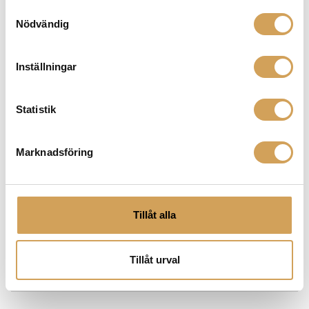
som tar din ljudupplevelse till en helt ny nivå. Hos oss
Samtyckesval
Nödvändig
på Hi-Fi Experience hittar du ett brett utbud av
ljudkablar och tillbehör som är utformade för att
optimera signalöverföring och förbättra ljudkvaliteten.
Inställningar
Vi erbjuder ett brett utbud av kablar för olika
applikationer och anslutningar, inklusive högtalarkablar,
signalkablar, digitala kablar och mycket mer. Oavsett
Statistik
om du bygger upp ett komplett ljudsystem eller
uppgraderar en enskild komponent, kan kablar från
Van den Hul vara det perfekta valet för att optimera
Marknadsföring
ljudkvaliteten och uppnå en mer engagerande
musikupplevelse. Utöver sina ljudkablar tillverkar Van
den Hul även pickupar för skivspelare. De är
utformade med noggrant utvalda material och
Tillåt alla
avancerad pickup-teknik för att få fram den bästa
möjliga ljudkvaliteten från dina vinylskivor. Scrolla ner
Tillåt urval
för att ta del av hela utbudet!