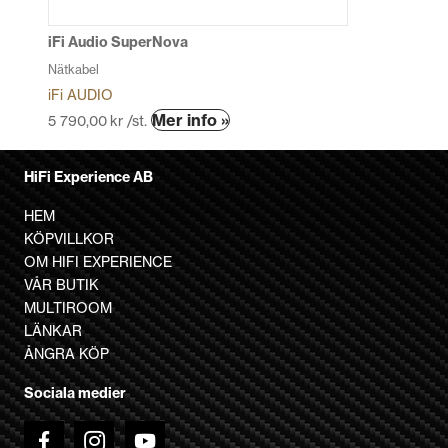
på
produktsidan
iFi Audio SuperNova
Nätkabel
iFi AUDIO
Den
Mer info »
5 790,00
kr
/st.
här
produkten
HiFi Experience AB
har
flera
HEM
varianter.
KÖPVILLKOR
De
OM HIFI EXPERIENCE
olika
VÅR BUTIK
alternativen
MULTIROOM
kan
LÄNKAR
väljas
ÅNGRA KÖP
på
Sociala medier
produktsidan