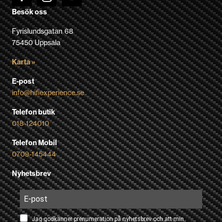
Besök oss
Fyrislundsgatan 68
75450 Uppsala
Karta »
E-post
info@hifiexperience.se
Telefon butik
018-124010
Telefon Mobil
0709-145444
Nyhetsbrev
Jag godkänner prenumeration på nyhetsbrev och att min