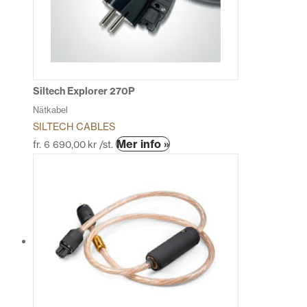
olika
alternativen
kan
väljas
på
produktsidan
Siltech Explorer 270P
Nätkabel
SILTECH CABLES
Den
Mer info »
fr.
6 690,00
kr
/st.
här
produkten
har
flera
varianter.
De
olika
alternativen
kan
väljas