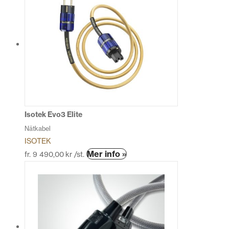
har
flera
varianter.
De
olika
alternativen
kan
väljas
på
produktsidan
Isotek Evo3 Elite
Nätkabel
ISOTEK
Den
Mer info »
fr.
9 490,00
kr
/st.
här
produkten
har
flera
varianter.
De