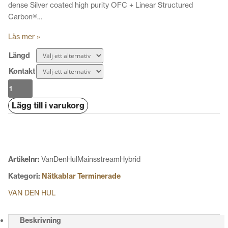
dense Silver coated high purity OFC + Linear Structured
Carbon®…
Läs mer »
Längd
Kontakt
Van
Den
Lägg till i varukorg
Hul
Mainsstream
Hybrid
mängd
Artikelnr:
VanDenHulMainsstreamHybrid
Kategori:
Nätkablar Terminerade
VAN DEN HUL
Beskrivning