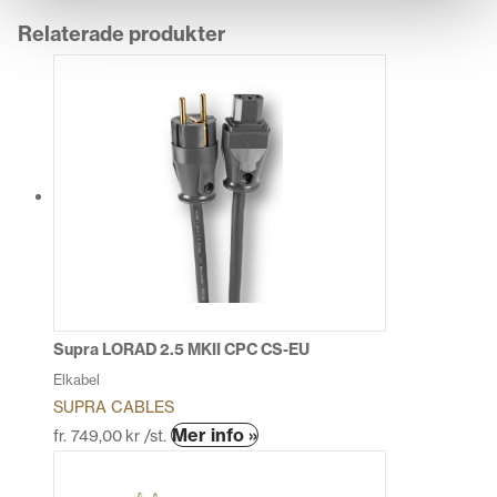
Relaterade produkter
Supra LORAD 2.5 MKII CPC CS-EU
Elkabel
SUPRA CABLES
Den
Mer info »
fr.
749,00
kr
/st.
här
produkten