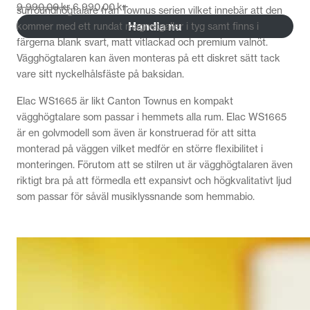
9 990,00
kr
6 990,00
kr
surroundhögtalare från Townus serien vilket innebär att den
Handla nu
kommer med ett rundat magnetgaller i tyg samt finns i
färgerna blank svart, matt vitlackad och premium valnöt.
Vägghögtalaren kan även monteras på ett diskret sätt tack
vare sitt nyckelhålsfäste på baksidan.
Elac WS1665 är likt Canton Townus en kompakt
vägghögtalare som passar i hemmets alla rum. Elac WS1665
är en golvmodell som även är konstruerad för att sitta
monterad på väggen vilket medför en större flexibilitet i
monteringen. Förutom att se stilren ut är vägghögtalaren även
riktigt bra på att förmedla ett expansivt och högkvalitativt ljud
som passar för såväl musiklyssnande som hemmabio.