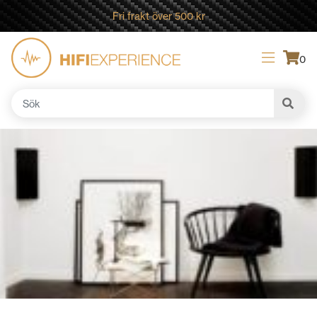
Fri frakt över 500 kr
0
Sök
efter: