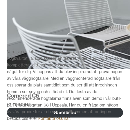
Vare sig du letar efter vägghögtalare som är kompakta och
högkvalitativa, som skapar en diskret ljudanläggning eller som
kompletterar ditt hemmabiosystem har vi på HiFi Experience
något för dig. Vi hoppas att du blev inspirerad att prova någon
av våra vägghögtalare. Med en väggmonterad högtalare från
oss sparar du plats samtidigt som du ser till att inredningen
hemma ser snygg och städad ut. De flesta av de
Cornered C5
rekommenderade högtalarna finns även som demo i vår butik
12 490,00
kr
på Fyrislundsgatan 68 i Uppsala. Har du en fråga om någon
av våra produkter är du såklart välkommen att antingen
Handla nu
besöka oss eller
kontakta oss här.