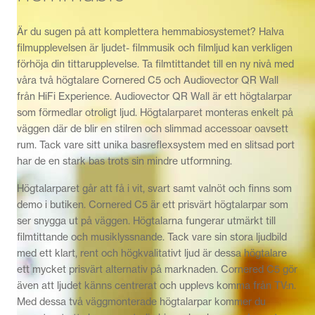
Är du sugen på att komplettera hemmabiosystemet? Halva
filmupplevelsen är ljudet- filmmusik och filmljud kan verkligen
förhöja din tittarupplevelse. Ta filmtittandet till en ny nivå med
våra två högtalare Cornered C5 och Audiovector QR Wall
från HiFi Experience. Audiovector QR Wall är ett högtalarpar
som förmedlar otroligt ljud. Högtalarparet monteras enkelt på
väggen där de blir en stilren och slimmad accessoar oavsett
rum. Tack vare sitt unika basreflexsystem med en slitsad port
har de en stark bas trots sin mindre utformning.
Högtalarparet går att få i vit, svart samt valnöt och finns som
demo i butiken. Cornered C5 är ett prisvärt högtalarpar som
ser snygga ut på väggen. Högtalarna fungerar utmärkt till
filmtittande och musiklyssnande. Tack vare sin stora ljudbild
med ett klart, rent och högkvalitativt ljud är dessa högtalare
ett mycket prisvärt alternativ på marknaden. Cornered C5 gör
även att ljudet känns centrerat och upplevs komma från TV:n.
Med dessa två väggmonterade högtalarpar kommer du