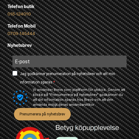
Telefon butik
018-124010
Telefon Mobil
0709-145444
Nyhetsbrev
Jag godkänner prenumeration på nyhetsbrev och att min
information sparas.
Vi använder Brevo som plattform för utskick. Genom att
klicka på "Prenumerera på nyhetsbrev" godkänner du
att din information sparas hos Brevo och att den
används enligt deras
användarvillkor
Prenumerera på nyhetsbrev