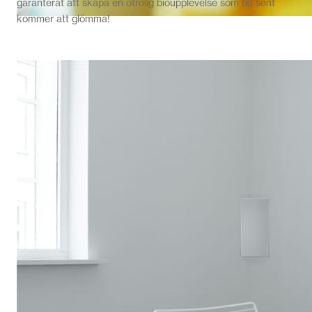
garanterat att skapa en otrolig bioupplevelse som du sent
kommer att glömma!
Canton Townus 10
fr.
10 990,00
kr
Handla nu