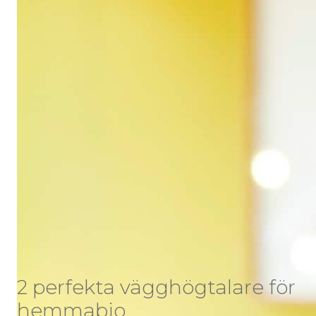
2 perfekta vägghögtalare för
hemmabio