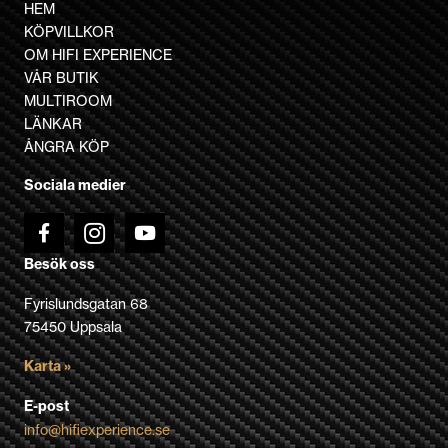
HEM
KÖPVILLKOR
OM HIFI EXPERIENCE
VÅR BUTIK
MULTIROOM
LÄNKAR
ÅNGRA KÖP
Sociala medier
Besök oss
Fyrislundsgatan 68
75450 Uppsala
Karta »
E-post
info@hifiexperience.se