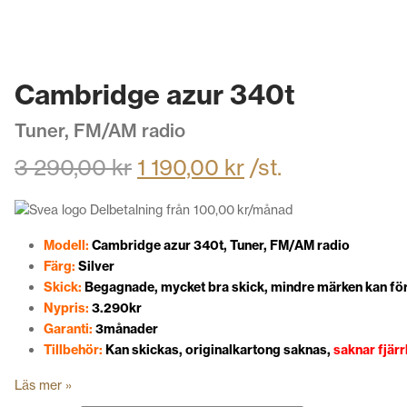
Cambridge azur 340t
Tuner, FM/AM radio
3 290,00
kr
1 190,00
kr
/st.
Delbetalning från
100,00
kr
/månad
Modell:
Cambridge azur 340t, Tuner, FM/AM radio
Färg:
Silver
Skick:
Begagnade, mycket bra skick, mindre märken kan 
Nypris:
3.290kr
Garanti:
3månader
Tillbehör:
Kan skickas, originalkartong saknas,
saknar fjärr
Läs mer »