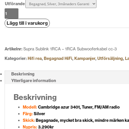
Utförande
Cambridge
azur
Lägg till i varukorg
340t
mängd
Artikelnr:
Supra Sublink 1RCA – 1RCA Subwooferkabel cc-3
Kategorier:
Hifi rea
,
Begagnad HiFi
,
Kampanjer
,
Utförsäljning
,
L
Beskrivning
Ytterligare information
Beskrivning
Modell:
Cambridge azur 340t, Tuner, FM/AM radio
Färg:
Silver
Skick:
Begagnade, mycket bra skick, mindre märken 
Nypris:
3.290kr