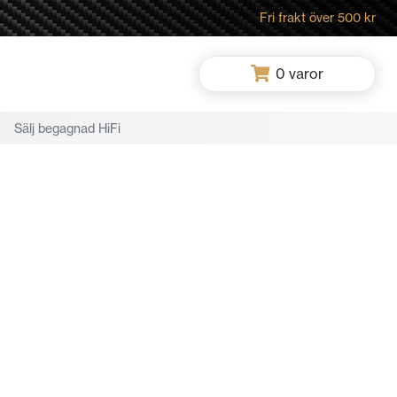
Fri frakt över 500 kr
0
varor
Sälj begagnad HiFi