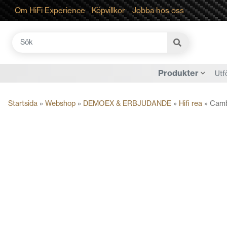
Om HiFi Experience
Köpvillkor
Jobba hos oss
Sök
efter:
Produkter
Utf
Startsida
»
Webshop
»
DEMOEX & ERBJUDANDE
»
Hifi rea
»
Camb