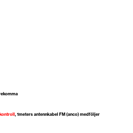
förekomma
kontroll
, 1meters antennkabel FM (anco) medföljer