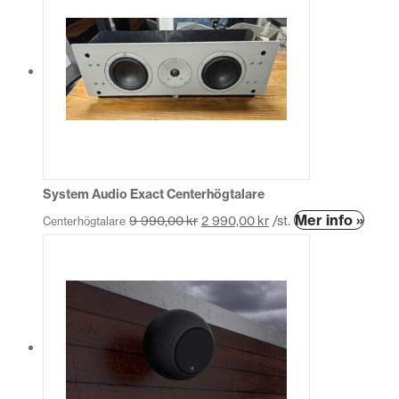
System Audio Exact Centerhögtalare
Den
Mer info »
9 990,00
kr
2 990,00
kr
/st.
Centerhögtalare
här
produ
har
flera
varian
De
olika
altern