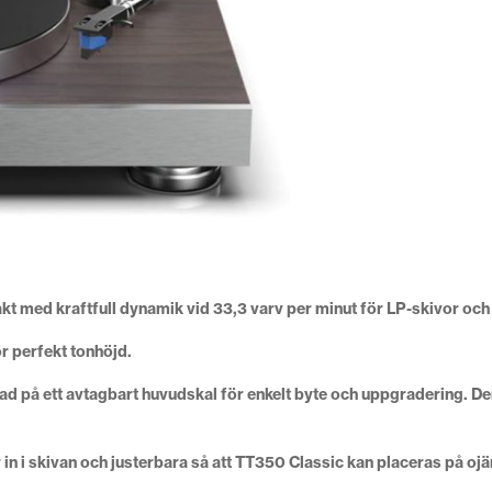
 takt med kraftfull dynamik vid 33,3 varv per minut för LP-skivor oc
r perfekt tonhöjd.
ad på ett avtagbart huvudskal för enkelt byte och uppgradering. Den
in i skivan och justerbara så att TT350 Classic kan placeras på oj