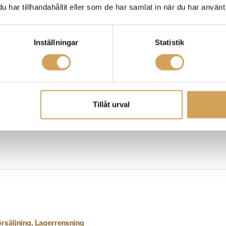
har tillhandahållit eller som de har samlat in när du har använt 
Inställningar
Statistik
 JBL design m
ed en solid valnötsklädd sockel, tung aluminiumplatt
 med kraftfull dynamik vid 33,3 varv per minut för LP-skivor och 45 
Tillåt urval
örsäljning
,
Lagerrensning