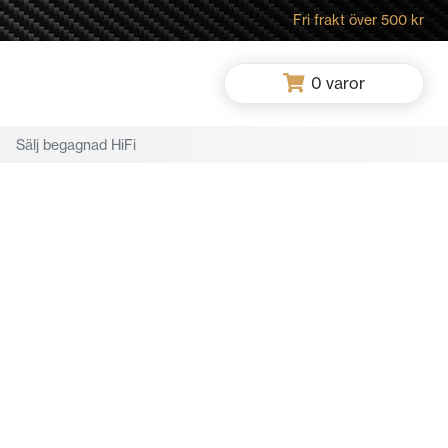
Fri frakt över 500 kr
0
varor
Sälj begagnad HiFi