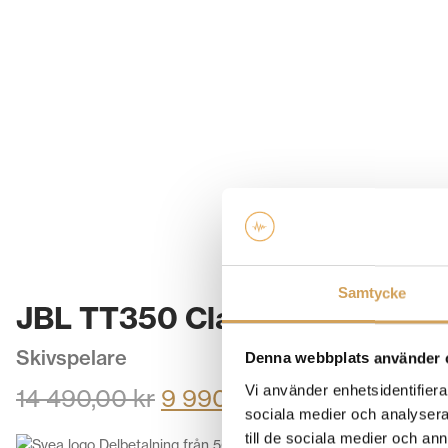
Samtycke
JBL TT350 Classic
Skivspelare
Denna webbplats använder 
Vi använder enhetsidentifierar
14 490,00
kr
9 990,00
kr
/st.
sociala medier och analysera 
till de sociala medier och a
Delbetalning från
506,00
kr
/månad