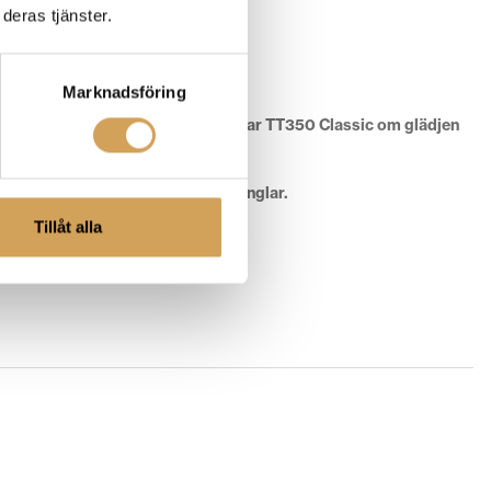
deras tjänster.
Marknadsföring
a och böjd tonarm i aluminium vittnar TT350 Classic om glädjen
varv per minut för EP-skivor och singlar.
Tillåt alla