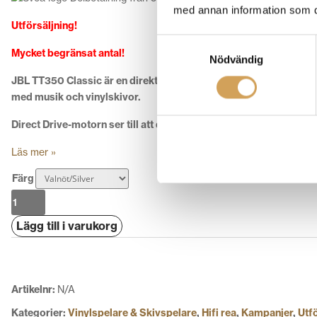
med annan information som du 
Utförsäljning!
Samtyckesval
Mycket begränsat antal!
Nödvändig
JBL TT350 Classic är en direktdriven skivspelare med klassisk
med musik och vinylskivor.
Direct Drive-motorn ser till att dina skivor spelas i perfekt takt
Läs mer »
Färg
JBL
TT350
Lägg till i varukorg
Classic
mängd
Artikelnr:
N/A
Kategorier:
Vinylspelare & Skivspelare
,
Hifi rea
,
Kampanjer
,
Utf