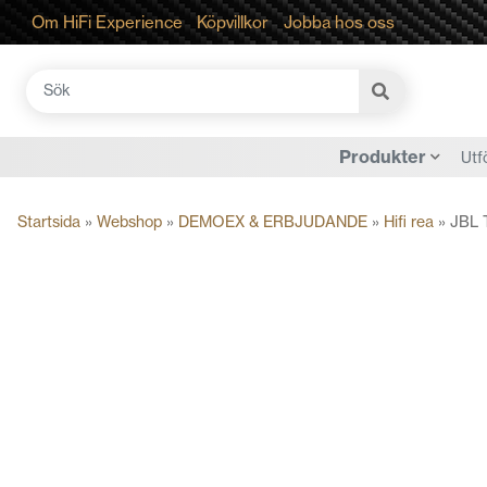
Om HiFi Experience
Köpvillkor
Jobba hos oss
Sök
efter:
Produkter
Utf
Startsida
»
Webshop
»
DEMOEX & ERBJUDANDE
»
Hifi rea
»
JBL 