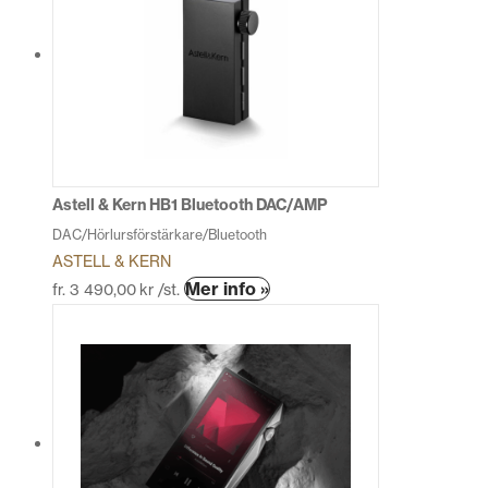
varianter.
De
olika
alternativen
kan
väljas
på
produktsidan
Astell & Kern HB1 Bluetooth DAC/AMP
DAC/Hörlursförstärkare/Bluetooth
ASTELL & KERN
Den
Mer info »
fr.
3 490,00
kr
/st.
här
produkten
har
flera
varianter.
De
olika
alternativen