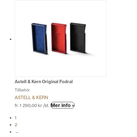
här
produkten
har
flera
varianter.
De
olika
alternativen
kan
väljas
på
produktsidan
Astell & Kern Original Fodral
Tillbehör
ASTELL & KERN
Den
Mer info »
fr.
1 290,00
kr
/st.
här
1
produkten
2
har
→
flera