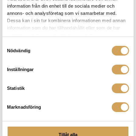
varianter.
information från din enhet till de sociala medier och
De
annons- och analysföretag som vi samarbetar med.
olika
Dessa kan i sin tur kombinera informationen med annan
alternativen
information som du har tillhandahållit eller som de har
kan
samlat in när du har använt deras tjänster.
väljas
Samtyckesval
på
Nödvändig
produktsidan
Astell & Kern USB HC4 DAC Cable
DAC/Hörlursförstärkare
Inställningar
ASTELL & KERN
Den
Mer info »
2 990,00
kr
/st.
här
Statistik
produkten
har
flera
Marknadsföring
varianter.
De
olika
alternativen
Tillåt alla