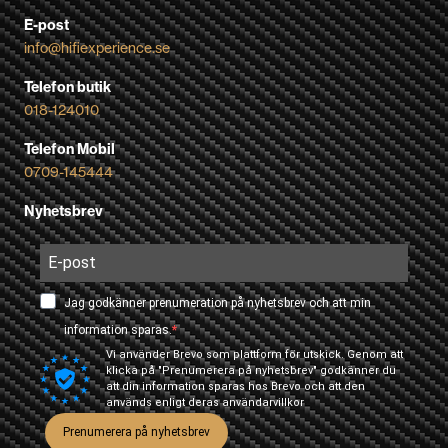
E-post
info@hifiexperience.se
Telefon butik
018-124010
Telefon Mobil
0709-145444
Nyhetsbrev
Jag godkänner prenumeration på nyhetsbrev och att min
information sparas.
Vi använder Brevo som plattform för utskick. Genom att
klicka på "Prenumerera på nyhetsbrev" godkänner du
att din information sparas hos Brevo och att den
används enligt deras
användarvillkor
Prenumerera på nyhetsbrev