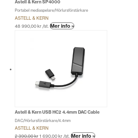
Astell & Kern SP4000
Portabel mediaspelare/Hörlursförstärkare
ASTELL & KERN
Den
Mer info »
48 990,00
kr
/st.
här
produkten
har
flera
varianter.
De
olika
alternativen
kan
väljas
på
produktsidan
Astell & Kern USB HC2 4.4mm DAC Cable
DAC/Hörlursförstärkare/4.4mm
ASTELL & KERN
Den
Mer info »
2 390,00
kr
1 690,00
kr
/st.