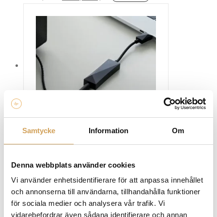
här
produkten
har
flera
varianter.
De
olika
alternativen
kan
väljas
på
produktsidan
Samtycke
Information
Om
Astell & Kern USB HC3 3.5mm DAC Cable
DAC/Hörlursförstärkare
ASTELL & KERN
Denna webbplats använder cookies
Den
Mer info »
2 690,00
kr
1 990,00
kr
/st.
här
Vi använder enhetsidentifierare för att anpassa innehållet
produkten
och annonserna till användarna, tillhandahålla funktioner
har
för sociala medier och analysera vår trafik. Vi
flera
vidarebefordrar även sådana identifierare och annan