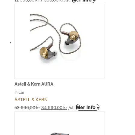
här
produkten
har
flera
varianter.
De
olika
alternativen
kan
väljas
på
produktsidan
Astell & Kern AURA
In Ear
ASTELL & KERN
Den
Mer info »
53 990,00
kr
34 990,00
kr
/st.
här
produkten
har
flera