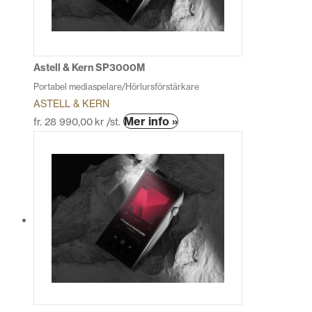
kan
väljas
på
produktsidan
Astell & Kern SP3000M
Portabel mediaspelare/Hörlursförstärkare
ASTELL & KERN
Den
Mer info »
fr.
28 990,00
kr
/st.
här
produkten
har
flera
varianter.
De
olika
alternativen
kan
väljas
på
produktsidan