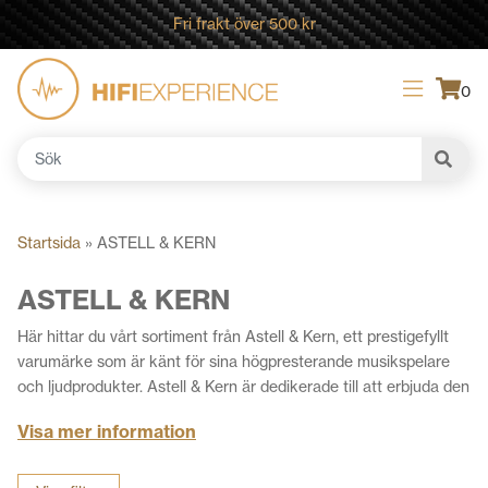
Fri frakt över 500 kr
0
Sök
efter:
Startsida
»
ASTELL & KERN
ASTELL & KERN
Här hittar du vårt sortiment från Astell & Kern, ett prestigefyllt
varumärke som är känt för sina högpresterande musikspelare
och ljudprodukter. Astell & Kern är dedikerade till att erbjuda den
bästa möjliga ljudkvaliteten för audioentusiaster och
Visa mer information
musikälskare. Varje musikspelare är noggrant konstruerad och
tillverkad för att återge musiken i dess renaste och mest
detaljerade form. Astell & Kern erbjuder även en enastående