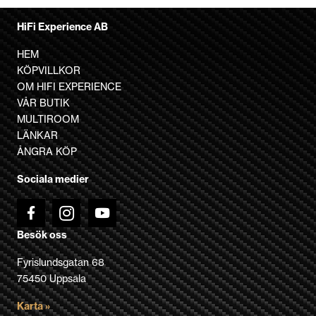
varianter.
De
HiFi Experience AB
olika
HEM
alternativen
KÖPVILLKOR
kan
OM HIFI EXPERIENCE
väljas
VÅR BUTIK
på
MULTIROOM
produktsidan
LÄNKAR
ÅNGRA KÖP
Sociala medier
Besök oss
Fyrislundsgatan 68
75450 Uppsala
Karta »