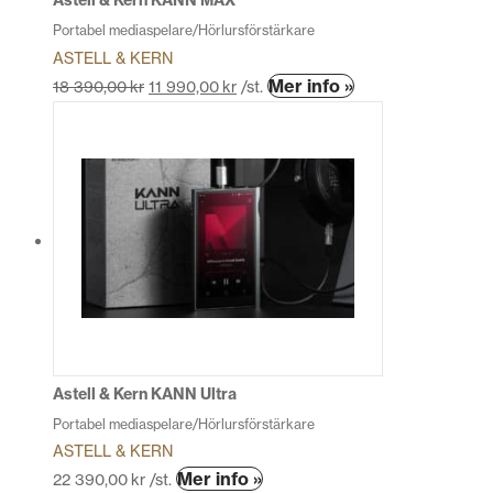
Astell & Kern KANN MAX
Portabel mediaspelare/Hörlursförstärkare
ASTELL & KERN
Den
Mer info »
18 390,00
kr
11 990,00
kr
/st.
här
produkten
har
flera
varianter.
De
olika
alternativen
kan
väljas
på
produktsidan
Astell & Kern KANN Ultra
Portabel mediaspelare/Hörlursförstärkare
ASTELL & KERN
Den
Mer info »
22 390,00
kr
/st.