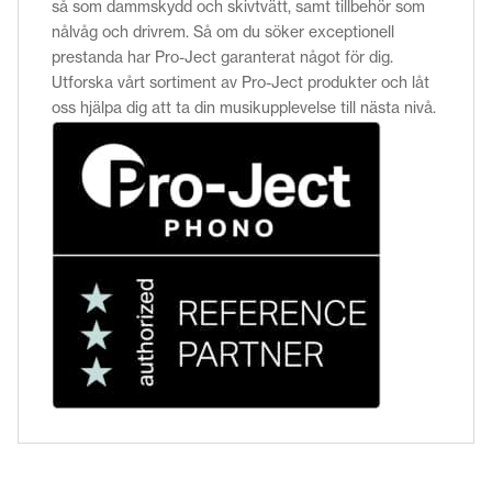
så som dammskydd och skivtvätt, samt tillbehör som
nålvåg och drivrem. Så om du söker exceptionell
prestanda har Pro-Ject garanterat något för dig.
Utforska vårt sortiment av Pro-Ject produkter och låt
oss hjälpa dig att ta din musikupplevelse till nästa nivå.