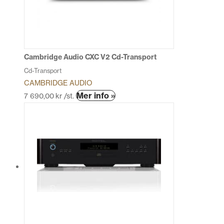
alternativen
kan
väljas
på
produktsidan
Cambridge Audio CXC V2 Cd-Transport
Cd-Transport
CAMBRIDGE AUDIO
Den
Mer info »
7 690,00
kr
/st.
här
produkten
har
flera
varianter.
De
olika
alternativen
kan
väljas
på