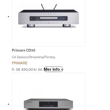
flera
varianter.
De
olika
alternativen
kan
väljas
på
produktsidan
Primare CD35
Cd-Spelare/Streaming/Försteg
PRIMARE
Den
Mer info »
fr.
38 490,00
kr
/st.
här
produkten
har
flera
varianter.
De
olika