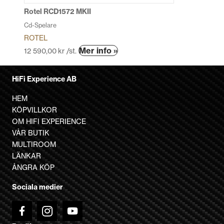
produktsidan
Rotel RCD1572 MKII
Cd-Spelare
ROTEL
Den
Mer info »
12 590,00
kr
/st.
här
produkten
HiFi Experience AB
har
flera
HEM
varianter.
KÖPVILLKOR
De
OM HIFI EXPERIENCE
olika
VÅR BUTIK
alternativen
MULTIROOM
kan
LÄNKAR
väljas
ÅNGRA KÖP
på
Sociala medier
produktsidan