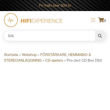
Fri frakt över 500 kr
0
Sök
efter:
Startsida
»
Webshop
»
FÖRSTÄRKARE, HEMMABIO &
STEREOANLÄGGNING
»
CD-spelare
»
Pro-Ject CD Box DS3