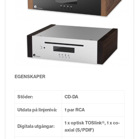
EGENSKAPER
Stöder:
CD-DA
Utdata på linjenivå:
1 par RCA
1 x optisk TOSlink®, 1 x co-
Digitala utgångar:
axial (S/PDIF)