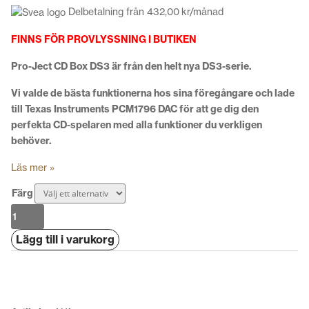
Delbetalning från
432,00
kr
/månad
FINNS FÖR PROVLYSSNING I BUTIKEN
Pro-Ject CD Box DS3 är från den helt nya DS3-serie.
Vi valde de bästa funktionerna hos sina föregångare och lade
till Texas Instruments PCM1796 DAC för att ge dig den
perfekta CD-spelaren med alla funktioner du verkligen
behöver.
Läs mer »
Färg
Pro-
Ject
Lägg till i varukorg
CD
Box
DS3
mängd