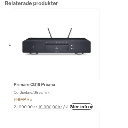
Relaterade produkter
Primare CD15 Prisma
Cd-Spelare/Streaming
PRIMARE
Den
Mer info »
21 990,00
kr
19 990,00
kr
/st.
här
produkten
har