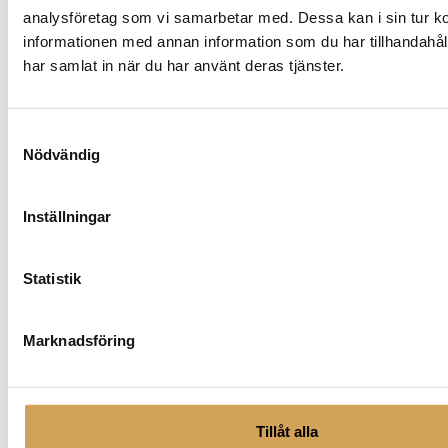
1xCR2032 / 3V eller
analysföretag som vi samarbetar med. Dessa kan i sin tur 
Batterifjärrkontroll:
1xCR2025 / 3V
informationen med annan information som du har tillhandahåll
har samlat in när du har använt deras tjänster.
206 x 72 x 194 (200 inkl.
Mått WxHxD:
uttag) mm
Samtyckesval
1660 g utan
Nödvändig
Vikt:
strömförsörjning
Garanti:
2år
Inställningar
Statistik
Marknadsföring
Ytterligare information
Silver
,
Silver/Eucalyptus sidor (Magnet)
,
Svart
,
Färg
Svart/Valnöts sidor (Magnet)
Tillåt alla