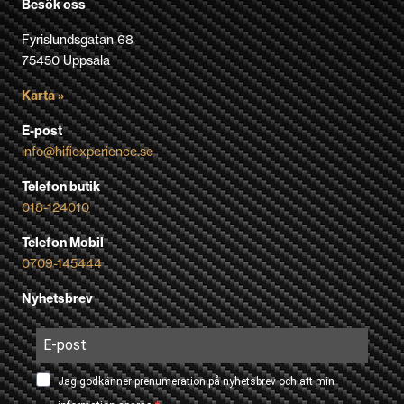
Besök oss
Fyrislundsgatan 68
75450 Uppsala
Karta »
E-post
info@hifiexperience.se
Telefon butik
018-124010
Telefon Mobil
0709-145444
Nyhetsbrev
Jag godkänner prenumeration på nyhetsbrev och att min