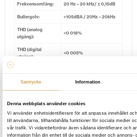
Frekvensomfång:
20 Hz – 20 kHz/ ± 0,15dB
Bullergolv:
>105dBA / 20Hz – 20kHz
THD (analog
<0 018%
utgång):
THD (digital
<0 005%
utgång):
Ingångsspänning
2 Vrms / 0dBFS
för linjenivå:
Samtycke
Information
D/A-omvandlare:
PCM1796
18V/1A DC, lämplig för ditt
Denna webbplats använder cookies
Strömkälla:
land
Vi använder enhetsidentifierare för att anpassa innehållet o
till användarna, tillhandahålla funktioner för sociala medier 
300 – 600mA DC, <0,5W i
Effektförbrukning:
vår trafik. Vi vidarebefordrar även sådana identifierare och 
standby
information från din enhet till de sociala medier och annons- 