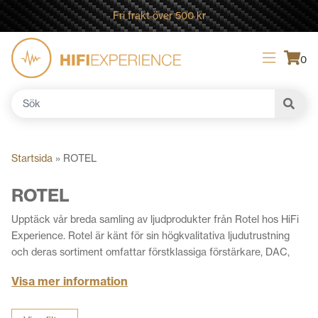
Fri frakt över 500 kr
0
Sök
efter:
Startsida
»
ROTEL
ROTEL
Upptäck vår breda samling av ljudprodukter från Rotel hos HiFi
Experience. Rotel är känt för sin högkvalitativa ljudutrustning
och deras sortiment omfattar förstklassiga förstärkare, DAC,
tuner och CD-spelare. Vare sig du vill lyssna på musik med
Visa mer information
optimal ljudkvalitet eller skaffa ett högkvalitativt ljudsystem till
din hemmabio så har Rotel produkterna du behöver för att
förbättra din ljudupplevelse. Utforska vårt sortiment från Rotel