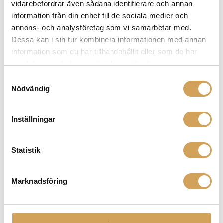
vidarebefordrar även sådana identifierare och annan
varianter.
information från din enhet till de sociala medier och
De
annons- och analysföretag som vi samarbetar med.
olika
Dessa kan i sin tur kombinera informationen med annan
alternativen
information som du har tillhandahållit eller som de har
kan
samlat in när du har använt deras tjänster.
väljas
på
Samtyckesval
produktsidan
Nödvändig
Rotel RMB-1585 MKII
Slutsteg/5 Kanaler
ROTEL
Inställningar
Den
Mer info »
42 990,00
kr
/st.
här
Statistik
produkten
har
flera
Marknadsföring
varianter.
De
olika
alternativen