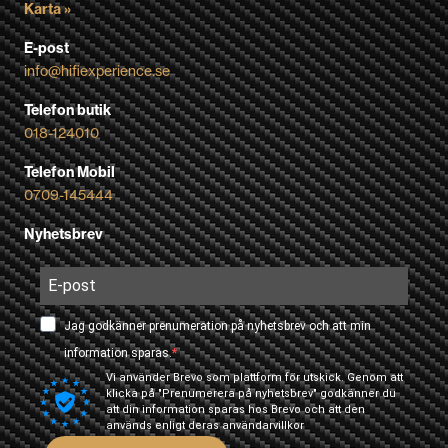
Karta »
E-post
info@hifiexperience.se
Telefon butik
018-124010
Telefon Mobil
0709-145444
Nyhetsbrev
Jag godkänner prenumeration på nyhetsbrev och att min
information sparas.
Vi använder Brevo som plattform för utskick. Genom att
klicka på "Prenumerera på nyhetsbrev" godkänner du
att din information sparas hos Brevo och att den
används enligt deras
användarvillkor