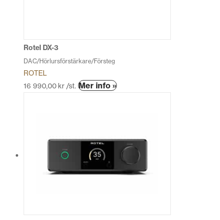
kan
väljas
på
produktsidan
Rotel DX-3
DAC/Hörlursförstärkare/Försteg
ROTEL
Den
Mer info »
16 990,00
kr
/st.
här
produkten
har
flera
varianter.
De
olika
alternativen
kan
väljas
på
produktsidan