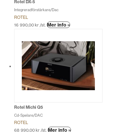
Rotel DX-5
Integreradförstärkare/Dac
ROTEL
Den
Mer info »
16 990,00
kr
/st.
här
produkten
har
flera
varianter.
De
olika
alternativen
kan
väljas
på
produktsidan
Rotel Michi Q5
Cd-Spelare/DAC
ROTEL
Den
Mer info »
68 990,00
kr
/st.