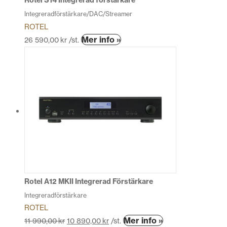
Rotel S14 Integrerad förstärkare
Integreradförstärkare/DAC/Streamer
ROTEL
Den
Mer info »
26 590,00
kr
/st.
här
produkten
har
flera
varianter.
De
olika
alternativen
kan
väljas
på
produktsidan
Rotel A12 MKII Integrerad Förstärkare
Integreradförstärkare
ROTEL
Den
Mer info »
11 990,00
kr
10 890,00
kr
/st.