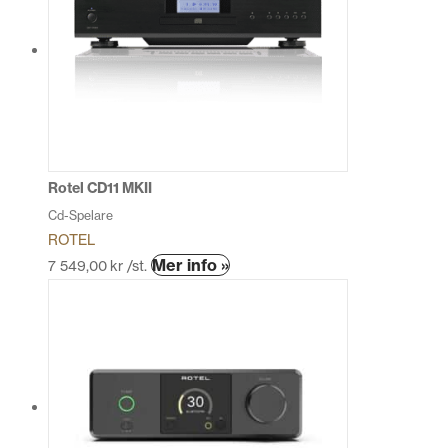
varianter.
De
olika
alternativen
kan
väljas
på
produktsidan
Rotel CD11 MKII
Cd-Spelare
ROTEL
Den
Mer info »
7 549,00
kr
/st.
här
produkten
har
flera
varianter.
De
olika
alternativen