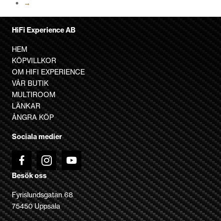
→
varianter.
De
olika
HiFi Experience AB
alternativen
HEM
kan
KÖPVILLKOR
väljas
OM HIFI EXPERIENCE
på
VÅR BUTIK
produktsidan
MULTIROOM
LÄNKAR
ÅNGRA KÖP
Sociala medier
Besök oss
Fyrislundsgatan 68
75450 Uppsala