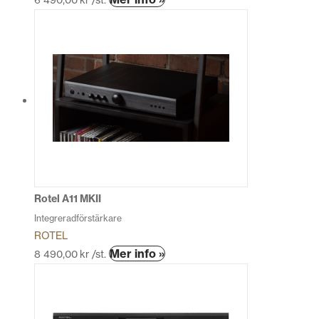
här
produkten
har
flera
varianter.
De
olika
alternativen
kan
väljas
på
produktsidan
Rotel A11 MKII
Integreradförstärkare
ROTEL
Den
Mer info »
8 490,00
kr
/st.
här
produkten
har
flera