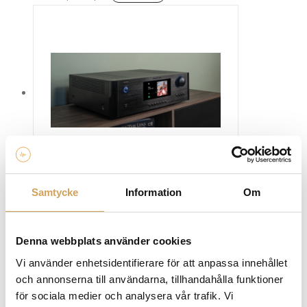
här
produkten
har
flera
varianter.
De
olika
alternativen
kan
väljas
på
produktsidan
Rotel RAS-5000
Samtycke
Information
Om
Integreradförstärkare/Dac/Streamer
ROTEL
Den
Mer info »
34 900,00
kr
/st.
Denna webbplats använder cookies
här
Vi använder enhetsidentifierare för att anpassa innehållet
produkten
och annonserna till användarna, tillhandahålla funktioner
har
för sociala medier och analysera vår trafik. Vi
flera