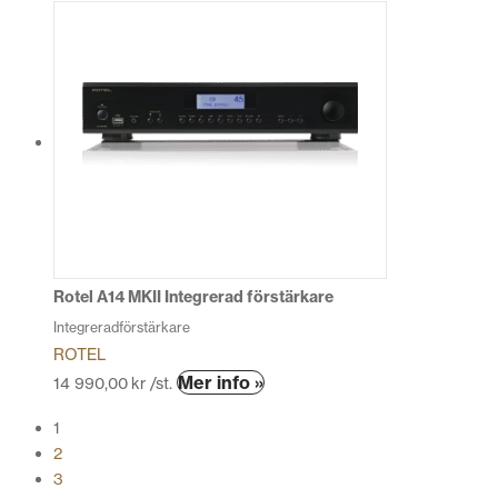
här
produkten
har
flera
varianter.
De
olika
alternativen
kan
väljas
på
produktsidan
Rotel A14 MKII Integrerad förstärkare
Integreradförstärkare
ROTEL
Den
Mer info »
14 990,00
kr
/st.
här
1
produkten
2
har
3
flera