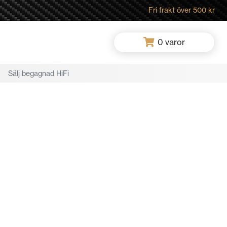
Fri frakt över 500 kr
0
varor
Sälj begagnad HiFi