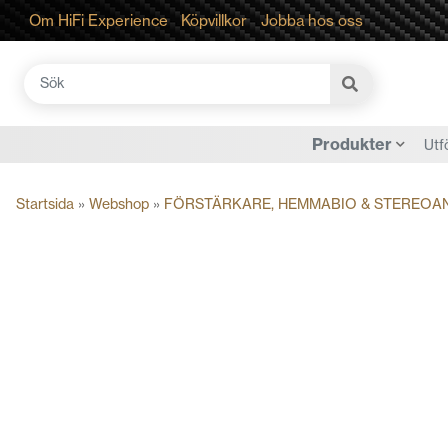
Om HiFi Experience
Köpvillkor
Jobba hos oss
Sök
efter:
Produkter
Utf
Startsida
»
Webshop
»
FÖRSTÄRKARE, HEMMABIO & STEREOA