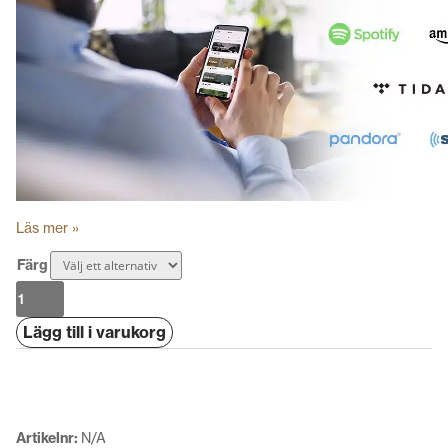
Läs mer »
Färg
Yamaha
R-
Lägg till i varukorg
N1000A
mängd
Artikelnr:
N/A