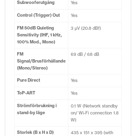
Subwooferutgång
Yes
Control (Trigger) Out
Yes
FM 50dB Quieting
3 µV (20.8 dBf)
Sensitivity (IHF, 1 kHz,
100% Mod., Mono)
FM
69 dB / 68 dB
Signal/Brusförhållande
(Mono/Stereo)
Pure Direct
Yes
ToP-ART
Yes
Strömförbrukning i
0.1 W (Network standby
stand-by läge
on/ Wi-Fi connection 1.8
W)
Storlek (B x H x D)
435 x 151 x 395 (with