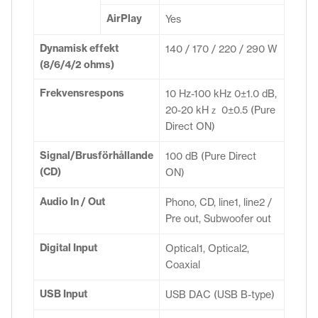
AirPlay
Yes
Dynamisk effekt
140 / 170 / 220 / 290 W
(8/6/4/2 ohms)
Frekvensrespons
10 Hz-100 kHz 0±1.0 dB,
20-20 kHｚ 0±0.5 (Pure
Direct ON)
Signal/Brusförhållande
100 dB (Pure Direct
(CD)
ON)
Audio In / Out
Phono, CD, line1, line2 /
Pre out, Subwoofer out
Digital Input
Optical1, Optical2,
Coaxial
USB Input
USB DAC (USB B-type)