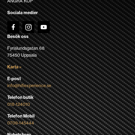
ÅNGRA KÖP
på
Sociala medier
produktsidan
Besök oss
Fyrislundsgatan 68
75450 Uppsala
Karta »
E-post
info@hifiexperience.se
Telefon butik
018-124010
Telefon Mobil
0709-145444
Nyhetsbrev