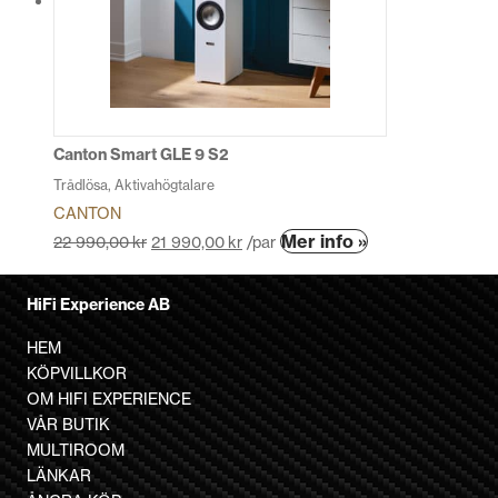
olika
alternativen
kan
väljas
på
produktsidan
Canton Smart GLE 9 S2
Trådlösa, Aktivahögtalare
CANTON
Den
Mer info »
22 990,00
kr
21 990,00
kr
/par
här
produkten
HiFi Experience AB
har
flera
HEM
varianter.
KÖPVILLKOR
De
OM HIFI EXPERIENCE
olika
VÅR BUTIK
alternativen
MULTIROOM
kan
LÄNKAR
väljas