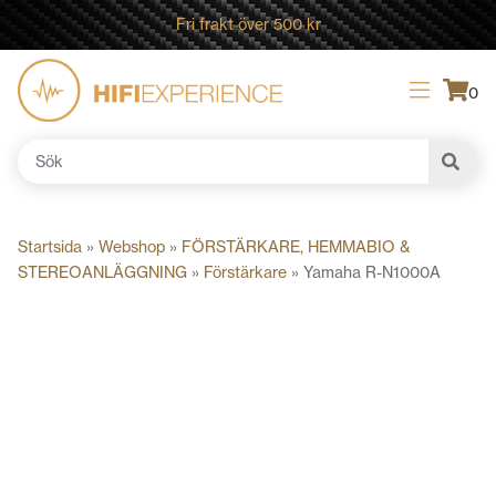
Fri frakt över 500 kr
0
Sök
efter:
Startsida
»
Webshop
»
FÖRSTÄRKARE, HEMMABIO &
STEREOANLÄGGNING
»
Förstärkare
»
Yamaha R-N1000A