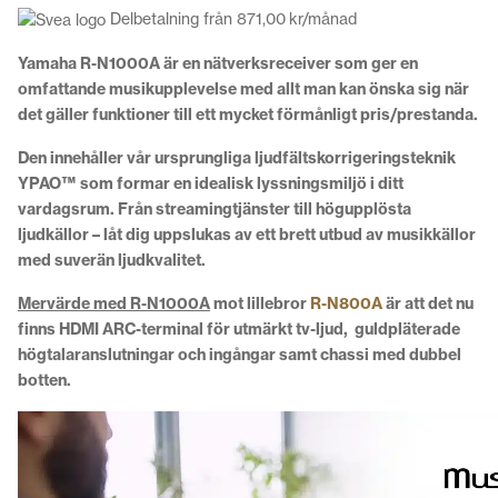
Delbetalning från
871,00
kr
/månad
Yamaha R-N1000A är en nätverksreceiver som ger en
omfattande musikupplevelse med allt man kan önska sig när
det gäller funktioner till ett mycket förmånligt pris/prestanda.
Den innehåller vår ursprungliga ljudfältskorrigeringsteknik
YPAO™ som formar en idealisk lyssningsmiljö i ditt
vardagsrum. Från streamingtjänster till högupplösta
ljudkällor – låt dig uppslukas av ett brett utbud av musikkällor
med suverän ljudkvalitet.
Mervärde med R-N1000A
mot lillebror
R-N800A
är att det nu
finns HDMI ARC-terminal för utmärkt tv-ljud, guldpläterade
högtalaranslutningar och ingångar samt chassi med dubbel
botten.