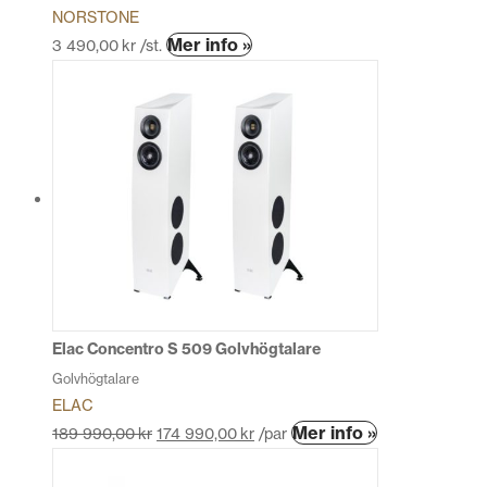
NORSTONE
Den
Mer info »
3 490,00
kr
/st.
här
produkten
har
flera
varianter.
De
olika
alternativen
kan
väljas
på
produktsidan
Elac Concentro S 509 Golvhögtalare
Golvhögtalare
ELAC
Den
Mer info »
189 990,00
kr
174 990,00
kr
/par
här
produkten