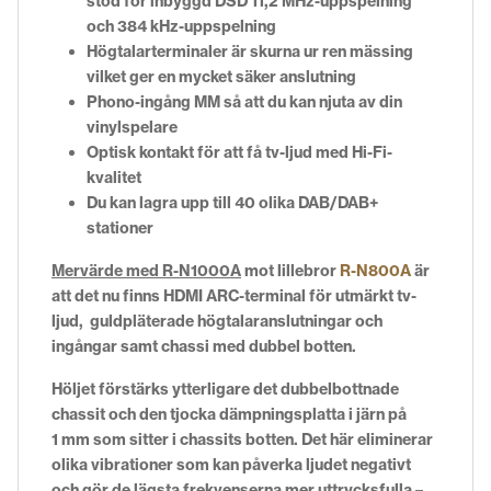
stöd för inbyggd DSD 11,2 MHz-uppspelning
och 384 kHz-uppspelning
Högtalarterminaler är skurna ur ren mässing
vilket ger en mycket säker anslutning
Phono-ingång MM så att du kan njuta av din
vinylspelare
Optisk kontakt för att få tv-ljud med Hi-Fi-
kvalitet
Du kan lagra upp till 40 olika DAB/DAB+
stationer
Mervärde med R-N1000A
mot lillebror
R-N800A
är
att det nu finns HDMI ARC-terminal för utmärkt tv-
ljud, guldpläterade högtalaranslutningar och
ingångar samt chassi med dubbel botten.
Höljet förstärks ytterligare det dubbelbottnade
chassit och den tjocka dämpningsplatta i järn på
1 mm som sitter i chassits botten. Det här eliminerar
olika vibrationer som kan påverka ljudet negativt
och gör de lägsta frekvenserna mer uttrycksfulla –