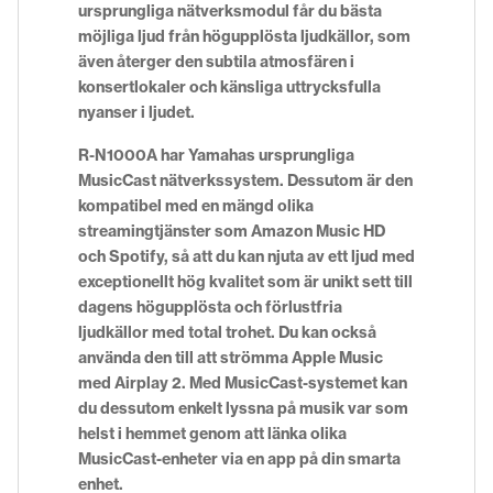
ursprungliga nätverksmodul får du bästa
möjliga ljud från högupplösta ljudkällor, som
även återger den subtila atmosfären i
konsertlokaler och känsliga uttrycksfulla
nyanser i ljudet.
R-N1000A har Yamahas ursprungliga
MusicCast nätverkssystem. Dessutom är den
kompatibel med en mängd olika
streamingtjänster som Amazon Music HD
och Spotify, så att du kan njuta av ett ljud med
exceptionellt hög kvalitet som är unikt sett till
dagens högupplösta och förlustfria
ljudkällor med total trohet. Du kan också
använda den till att strömma Apple Music
med Airplay 2. Med MusicCast-systemet kan
du dessutom enkelt lyssna på musik var som
helst i hemmet genom att länka olika
MusicCast-enheter via en app på din smarta
enhet.