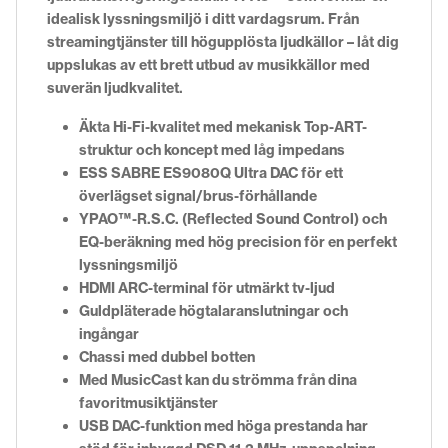
idealisk lyssningsmiljö i ditt vardagsrum. Från
streamingtjänster till högupplösta ljudkällor – låt dig
uppslukas av ett brett utbud av musikkällor med
suverän ljudkvalitet.
Äkta Hi-Fi-kvalitet med mekanisk Top-ART-
struktur och koncept med låg impedans
ESS SABRE ES9080Q Ultra DAC för ett
överlägset signal/brus-förhållande
YPAO™-R.S.C. (Reflected Sound Control) och
EQ-beräkning med hög precision för en perfekt
lyssningsmiljö
HDMI ARC-terminal för utmärkt tv-ljud
Guldpläterade högtalaranslutningar och
ingångar
Chassi med dubbel botten
Med MusicCast kan du strömma från dina
favoritmusiktjänster
USB DAC-funktion med höga prestanda har