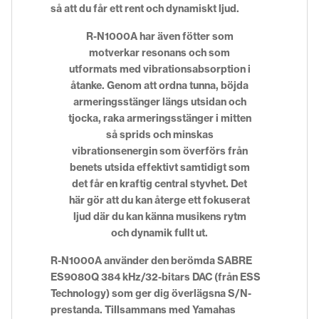
så att du får ett rent och dynamiskt ljud.
R-N1000A har även fötter som
motverkar resonans och som
utformats med vibrationsabsorption i
åtanke. Genom att ordna tunna, böjda
armeringsstänger längs utsidan och
tjocka, raka armeringsstänger i mitten
så sprids och minskas
vibrationsenergin som överförs från
benets utsida effektivt samtidigt som
det får en kraftig central styvhet. Det
här gör att du kan återge ett fokuserat
ljud där du kan känna musikens rytm
och dynamik fullt ut.
R-N1000A använder den berömda SABRE
ES9080Q 384 kHz/32-bitars DAC (från ESS
Technology) som ger dig överlägsna S/N-
prestanda. Tillsammans med Yamahas