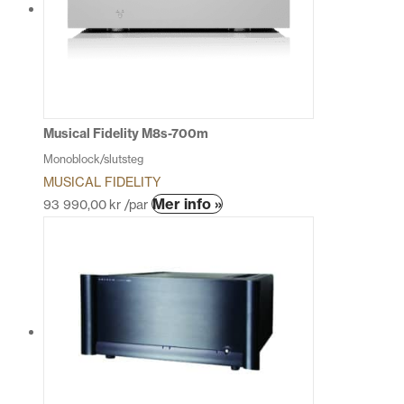
Musical Fidelity M8s-700m
Monoblock/slutsteg
MUSICAL FIDELITY
Den
Mer info »
93 990,00
kr
/par
här
produkten
har
flera
varianter.
De
olika
alternativen
kan