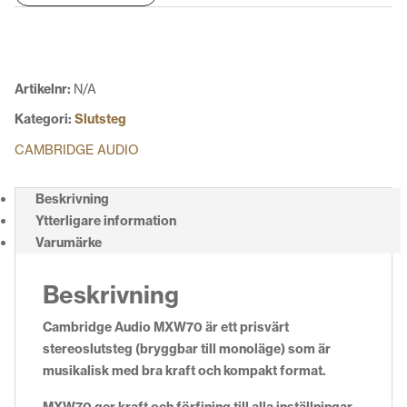
mängd
Artikelnr:
N/A
Kategori:
Slutsteg
CAMBRIDGE AUDIO
Beskrivning
Ytterligare information
Varumärke
Beskrivning
Cambridge Audio MXW70 är ett prisvärt
stereoslutsteg (bryggbar till monoläge) som är
m
usikalisk med bra kraft och kompakt format.
MXW70 ger kraft och förfining till alla inställningar