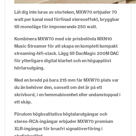
Låt dig inte luras av storleken, MXW70 erbjuder 70
watt per kanal med förfinad stereoeffekt, bryggbar
till monoläge för imponerande 250 watt.
Kombinera MXW70 med vår prisbelönta MXN10
Music Streamer för att skapa en komplett kompakt
streaming-hifi-stack. Lägg till DacMagic 200M DAC
för ytterligare digital klarhet och en högupplöst
hörlursutgång.
Med en bredd på bara 215 mm får MXW70 plats var
du än behöver den, oavsett om det är på ett
skrivbord, i en hemmabioenhet eller undanstoppad i
ett skåp.
Förutom högkvalitativa högtalarutgångar och
stereo-RCA-ingångar erbjuder MXW70 premium
XLR-ingångar för brusfri signalöverföring i
studiokvalitet.