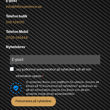
E-post
info@hifiexperience.se
Telefon butik
018-124010
Telefon Mobil
0709-145444
Nyhetsbrev
Jag godkänner prenumeration på nyhetsbrev och att min
information sparas.
Vi använder Brevo som plattform för utskick. Genom att
klicka på "Prenumerera på nyhetsbrev" godkänner du
att din information sparas hos Brevo och att den
används enligt deras
användarvillkor
Prenumerera på nyhetsbrev