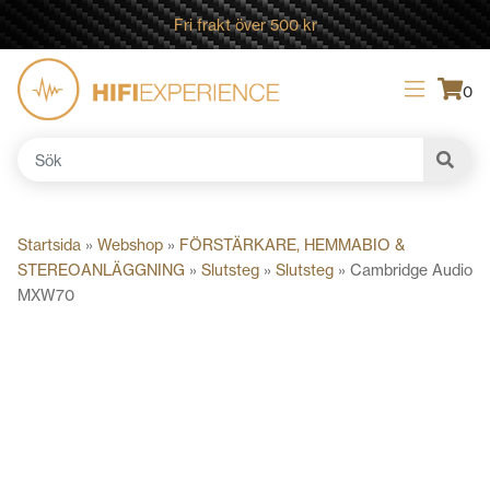
Fri frakt över 500 kr
0
Sök
efter:
Startsida
»
Webshop
»
FÖRSTÄRKARE, HEMMABIO &
STEREOANLÄGGNING
»
Slutsteg
»
Slutsteg
»
Cambridge Audio
MXW70