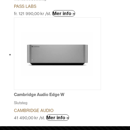
PASS LABS
Den
Mer info »
fr.
121 990,00
kr
/st.
här
produkten
har
flera
varianter.
De
olika
alternativen
kan
väljas
på
produktsidan
Cambridge Audio Edge W
Slutsteg
CAMBRIDGE AUDIO
Den
Mer info »
41 490,00
kr
/st.
här