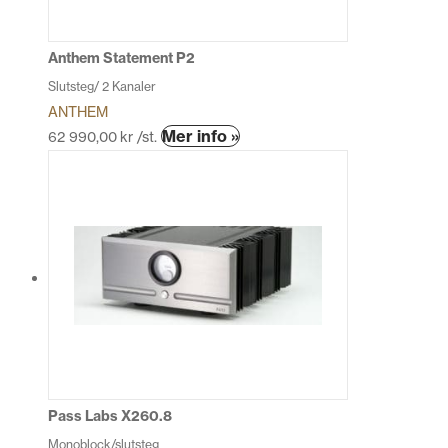
väljas
på
produktsidan
Anthem Statement P2
Slutsteg/ 2 Kanaler
ANTHEM
Den
Mer info »
62 990,00
kr
/st.
här
produkten
har
flera
varianter.
De
olika
alternativen
kan
väljas
på
produktsidan
Pass Labs X260.8
Monoblock/slutsteg