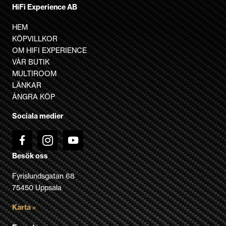
produkten
HiFi Experience AB
har
flera
HEM
varianter.
KÖPVILLKOR
De
OM HIFI EXPERIENCE
olika
VÅR BUTIK
alternativen
MULTIROOM
kan
LÄNKAR
väljas
ÅNGRA KÖP
på
Sociala medier
produktsidan
Besök oss
Fyrislundsgatan 68
75450 Uppsala
Karta »