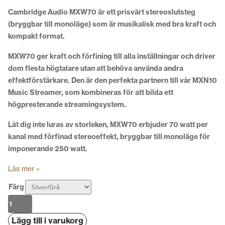
Cambridge Audio MXW70 är ett prisvärt stereoslutsteg
(bryggbar till monoläge) som är m
usikalisk med bra kraft och
kompakt format.
MXW70 ger kraft och förfining till alla inställningar och driver
dom flesta högtalare utan att behöva använda andra
effektförstärkare. Den är den perfekta partnern till vår MXN10
Music Streamer, som kombineras för att bilda ett
högpresterande streamingsystem.
Låt dig inte luras av storleken, MXW70 erbjuder 70 watt per
kanal med förfinad stereoeffekt, bryggbar till monoläge för
imponerande 250 watt.
Läs mer »
Färg
Cambridge
Audio
Lägg till i varukorg
MXW70