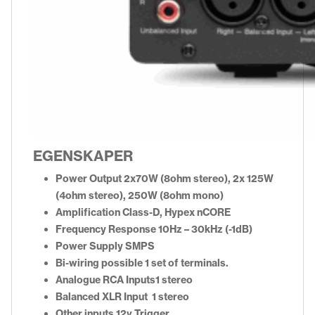
EGENSKAPER
Power Output 2x70W (8ohm stereo), 2x 125W
(4ohm stereo), 250W (8ohm mono)
Amplification Class-D, Hypex nCORE
Frequency Response 10Hz – 30kHz (-1dB)
Power Supply SMPS
Bi-wiring possible 1 set of terminals.
Analogue RCA Inputs1 stereo
Balanced XLR Input 1 stereo
Other inputs 12v Trigger